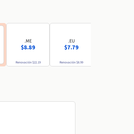
.ME
.EU
.MX
$8.89
$7.79
$52.69
Renovación
$22.19
Renovación
$8.99
Renovación
$54.49