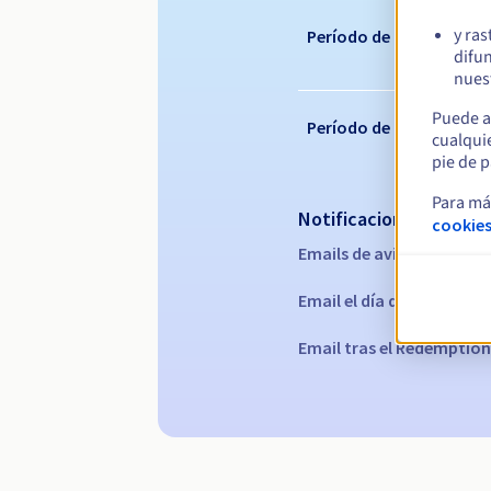
y ras
Período de renovación
difun
nuest
Puede a
Período de redención
cualqui
pie de p
Para má
Notificaciones automá
cookies
Emails de aviso:
60, 30, 15
Email el día del vencimie
Email tras el Redemption