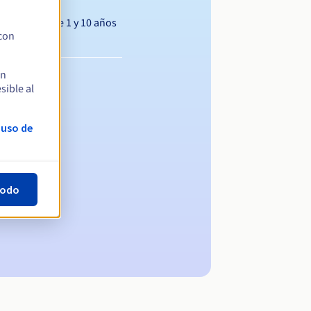
Entre 1 y 10 años
 con
en
sible al
 uso de
todo