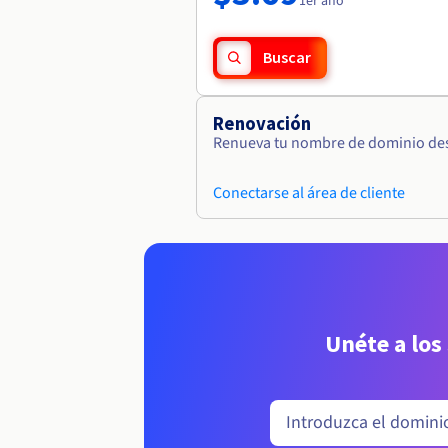
1er año
Buscar
Renovación
Renueva tu nombre de dominio desd
Conectarse al área de cliente
Unéte a los