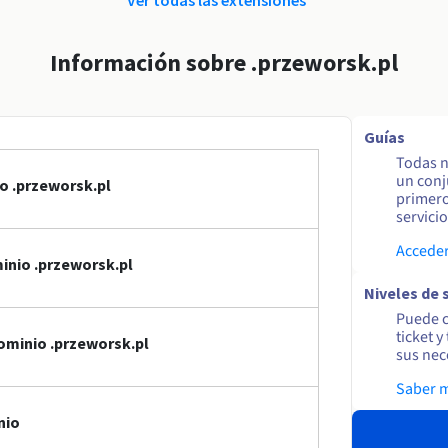
Información sobre .przeworsk.pl
Guías
Todas n
un conj
o .przeworsk.pl
primero
servicio
Acceder
inio .przeworsk.pl
Niveles de 
Puede c
ticket 
ominio .przeworsk.pl
sus nec
Saber 
nio