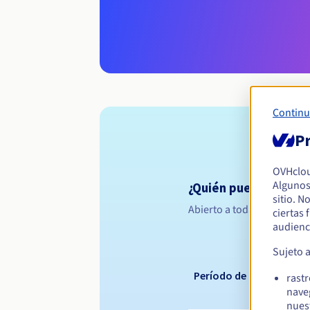
Continu
Pr
OVHclo
Algunos
¿Quién puede registr
sitio. N
Abierto a todas las persona
ciertas
audienc
Sujeto 
Período de registro
rast
nave
nues