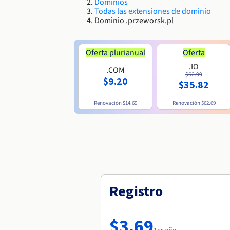
Dominios
Todas las extensiones de dominio
Dominio .przeworsk.pl
Oferta plurianual
Oferta
.IO
.COM
$62.99
$9.20
$35.82
Renovación
$14.69
Renovación
$62.69
Registro
$3.69