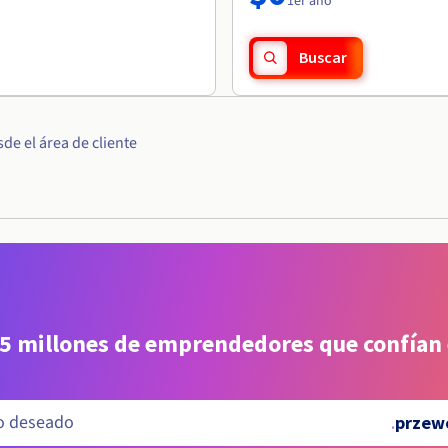
1er año
Buscar
e el área de cliente
 5 millones de emprendedores que confían
.
przewo