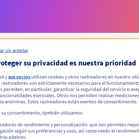
ar sin aceptar
oteger su privacidad es nuestra prioridad
Condiciones de elegibilidad
ud y
sus socios
utilizan cookies y otros rastreadores en nuestro sit
 rastreadores son estrictamente necesarios para el funcionamiento
ar un .przeworsk.pl?
os permiten, en particular, garantizar la seguridad del servicio o as
s físicas o jurídicas, sin restricción geográfica.
 funcionalidades esenciales. Otros nos permiten realizar medicione
ia anónimas. Estos rastreadores están exentos de consentimiento.
Reglas de gestión y notificaciones
a su consentimiento, también utilizamos:
readores de rendimiento y personalización: que nos permiten mejo
gación según sus preferencias y usos, así como medir el rendimien
tras páginas;