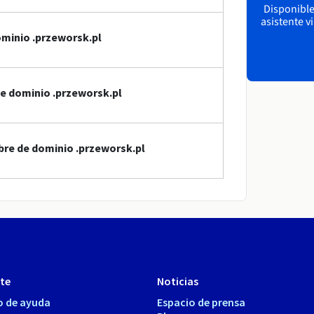
Disponible 
asistente v
minio .przeworsk.pl
de dominio .przeworsk.pl
bre de dominio .przeworsk.pl
te
Noticias
o de ayuda
Espacio de prensa