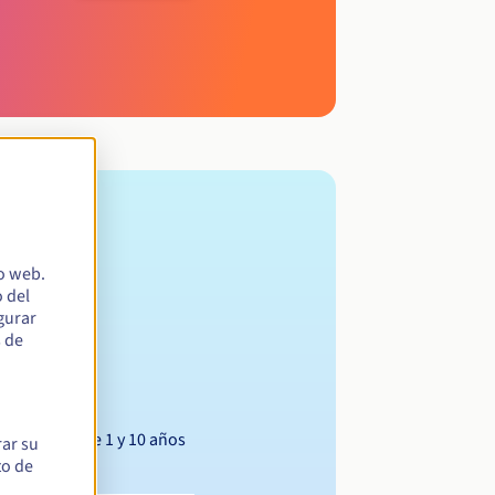
io web.
 del
egurar
s de
Entre 1 y 10 años
rar su
to de