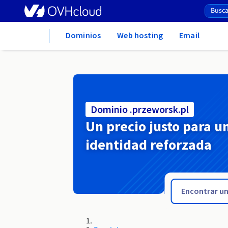
Home
Dominios
Web hosting
Email
Dominio .przeworsk.pl
Un precio justo para u
identidad reforzada
.prx.pro