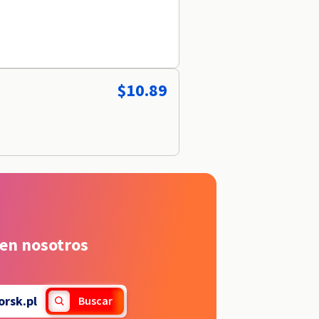
$10.89
 en nosotros
rsk.pl
Buscar