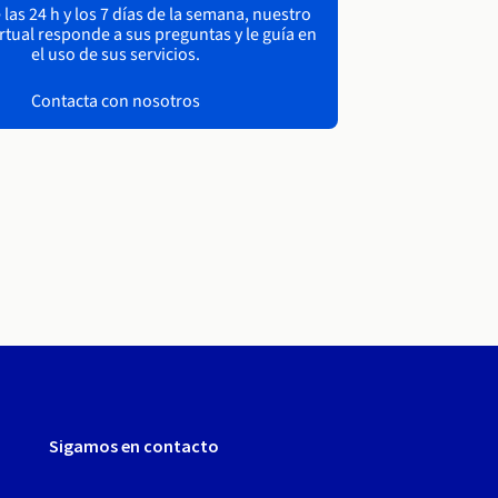
las 24 h y los 7 días de la semana, nuestro
irtual responde a sus preguntas y le guía en
el uso de sus servicios.
Contacta con nosotros
Sigamos en contacto