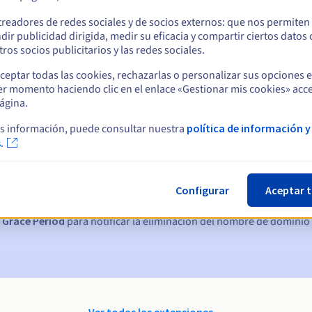
treadores de redes sociales y de socios externos: que nos permiten
dir publicidad dirigida, medir su eficacia y compartir ciertos datos
ros socios publicitarios y las redes sociales.
ceptar todas las cookies, rechazarlas o personalizar sus opciones 
er momento haciendo clic en el enlace «Gestionar mis cookies» acce
ágina.
s información, puede consultar nuestra
política de información y
ticas:
.
, 7 y 3 días antes de la fecha de vencimiento
Configurar
Aceptar 
nto
para notificar la suspensión del nombre de dominio
 Grace Period
para notificar la eliminación del nombre de dominio
Ver todas las extensiones