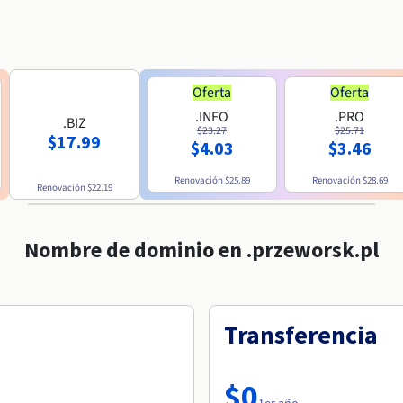
Oferta
Oferta
.INFO
.PRO
.BIZ
$23.27
$25.71
$17.99
$4.03
$3.46
Renovación
$25.89
Renovación
$28.69
Renovación
$22.19
Nombre de dominio en .przeworsk.pl
Transferencia
$0