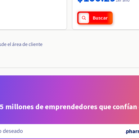
1er año
Buscar
e el área de cliente
 5 millones de emprendedores que confían
.
phar