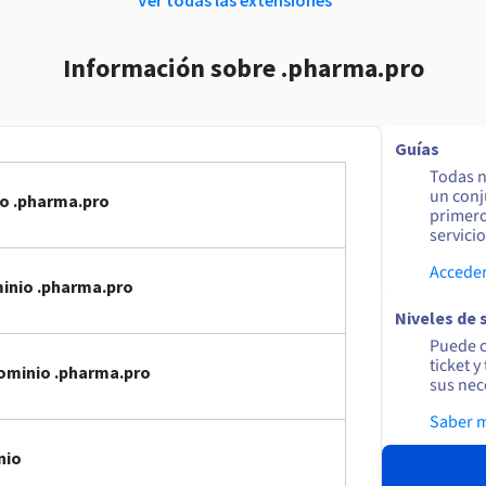
Información sobre .pharma.pro
Guías
Todas n
un conj
io .pharma.pro
primero
servicio
Acceder
inio .pharma.pro
Niveles de 
Puede c
ticket 
ominio .pharma.pro
sus nec
Saber 
nio