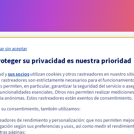
ar sin aceptar
oteger su privacidad es nuestra prioridad
Condiciones de elegibilidad
ud y
sus socios
utilizan cookies y otros rastreadores en nuestro sit
 rastreadores son estrictamente necesarios para el funcionamiento
ar un .pharma.pro?
os permiten, en particular, garantizar la seguridad del servicio o as
s físicas o jurídicas, sin restricción geográfica.
 funcionalidades esenciales. Otros nos permiten realizar medicione
ia anónimas. Estos rastreadores están exentos de consentimiento.
Reglas de gestión y notificaciones
a su consentimiento, también utilizamos:
readores de rendimiento y personalización: que nos permiten mejo
gación según sus preferencias y usos, así como medir el rendimien
tras páginas;