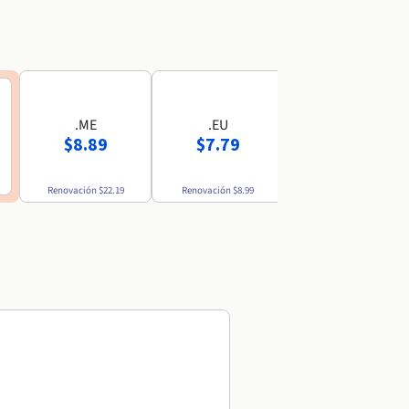
.ME
.EU
.MX
$8.89
$7.79
$52.69
Renovación
$22.19
Renovación
$8.99
Renovación
$54.49