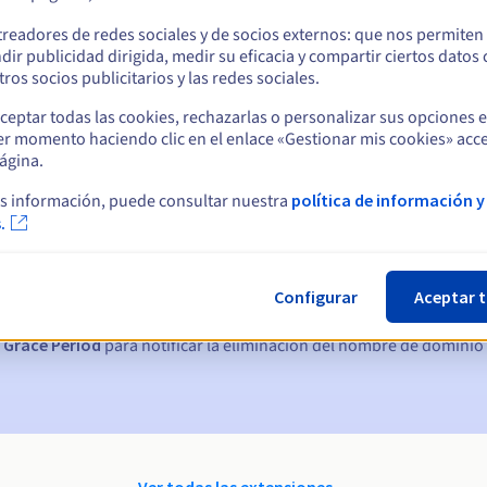
treadores de redes sociales y de socios externos: que nos permiten
dir publicidad dirigida, medir su eficacia y compartir ciertos datos
ros socios publicitarios y las redes sociales.
ceptar todas las cookies, rechazarlas o personalizar sus opciones 
er momento haciendo clic en el enlace «Gestionar mis cookies» acce
ágina.
s información, puede consultar nuestra
política de información y
ticas:
.
, 7 y 3 días antes de la fecha de vencimiento
Configurar
Aceptar 
nto
para notificar la suspensión del nombre de dominio
 Grace Period
para notificar la eliminación del nombre de dominio
Ver todas las extensiones