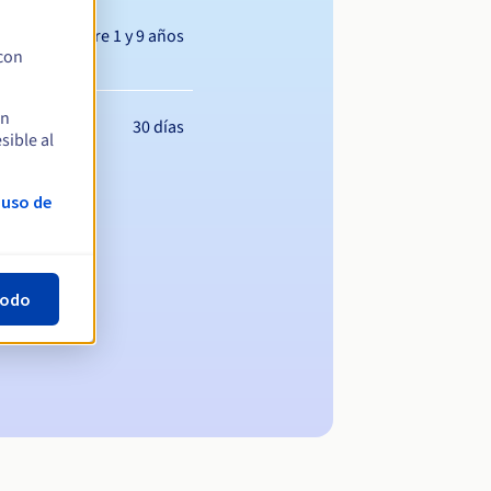
Entre 1 y 9 años
 con
en
30 días
sible al
 uso de
todo