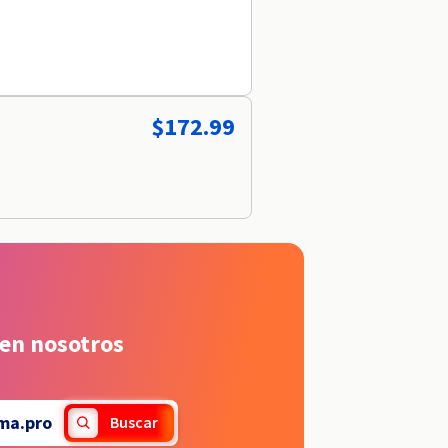
$172.99
 en nosotros
ma.pro
Buscar