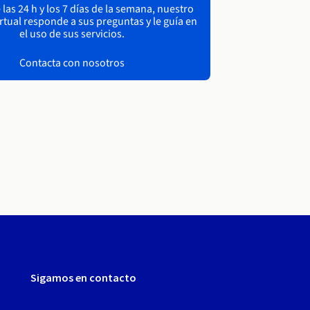
las 24 h y los 7 días de la semana, nuestro
irtual responde a sus preguntas y le guía en
el uso de sus servicios.
Contacta con nosotros
Sigamos en contacto