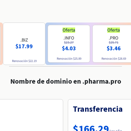
Oferta
Oferta
.INFO
.PRO
.BIZ
$23.27
$25.71
$17.99
$4.03
$3.46
Renovación
$25.89
Renovación
$28.69
Renovación
$22.19
Nombre de dominio en .pharma.pro
Transferencia
$166.29