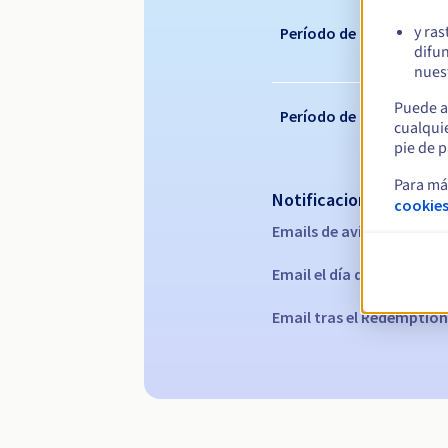
y ras
Período de renovación
difun
nuest
Puede a
Período de redención
cualqui
pie de p
Para má
Notificaciones automá
cookies
Emails de aviso:
60, 30, 15
Email el día del vencimie
Email tras el Redemption