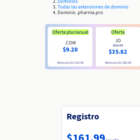
Dominios
Todas las extensiones de dominio
Dominio .pharma.pro
Oferta plurianual
Oferta
.IO
.COM
$62.99
$9.20
$35.82
Renovación
$14.69
Renovación
$62.69
Registro
$161.99