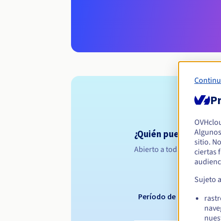
Continu
Pr
OVHclo
Algunos
¿Quién puede registr
sitio. N
Abierto a todas las persona
ciertas
audienc
Sujeto 
Período de registro
rast
nave
nues