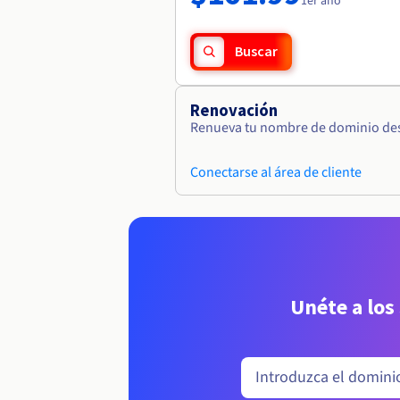
1er año
Buscar
Renovación
Renueva tu nombre de dominio desd
Conectarse al área de cliente
Unéte a los