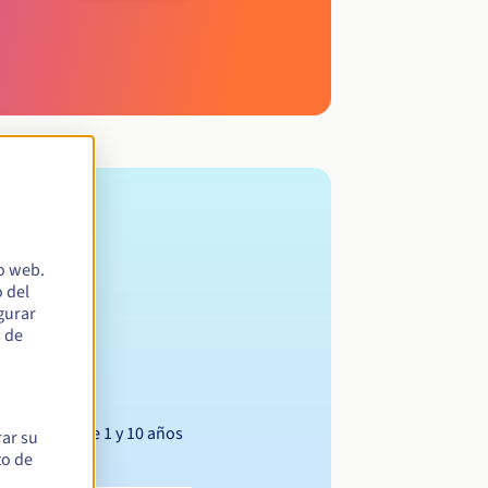
io web.
 del
egurar
s de
Entre 1 y 10 años
rar su
to de