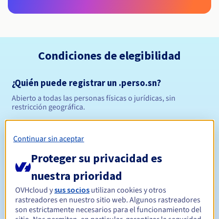
Condiciones de elegibilidad
¿Quién puede registrar un .perso.sn?
Abierto a todas las personas físicas o jurídicas, sin
restricción geográfica.
Reglas de gestión y notificaciones
Continuar sin aceptar
Entre 1 y 10 años
Período de registro
Proteger su privacidad es
nuestra prioridad
OVHcloud y
sus socios
utilizan cookies y otros
Entre 1 y 10 años
Período de renovación
rastreadores en nuestro sitio web. Algunos rastreadores
son estrictamente necesarios para el funcionamiento del