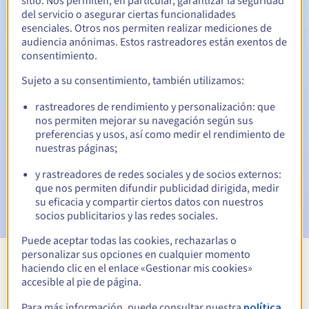
sitio. Nos permiten, en particular, garantizar la seguridad
del servicio o asegurar ciertas funcionalidades
30 días
Período de redención
esenciales. Otros nos permiten realizar mediciones de
audiencia anónimas. Estos rastreadores están exentos de
consentimiento.
Notificaciones automáticas:
Sujeto a su consentimiento, también utilizamos:
Emails de aviso:
60, 30, 15, 7 y 3 días antes de la fecha de
rastreadores de rendimiento y personalización: que
vencimiento
nos permiten mejorar su navegación según sus
preferencias y usos, así como medir el rendimiento de
Email el día del vencimiento
para notificar la suspensión
nuestras páginas;
del nombre de dominio
y rastreadores de redes sociales y de socios externos:
Email tras el Redemption Grace Period
para notificar la
que nos permiten difundir publicidad dirigida, medir
eliminación del nombre de dominio
su eficacia y compartir ciertos datos con nuestros
socios publicitarios y las redes sociales.
Puede aceptar todas las cookies, rechazarlas o
personalizar sus opciones en cualquier momento
haciendo clic en el enlace «Gestionar mis cookies»
Ver todas las extensiones
accesible al pie de página.
Para más información, puede consultar nuestra
política