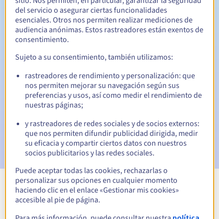
sitio. Nos permiten, en particular, garantizar la seguridad
del servicio o asegurar ciertas funcionalidades
30 días
Período de redención
esenciales. Otros nos permiten realizar mediciones de
audiencia anónimas. Estos rastreadores están exentos de
consentimiento.
Notificaciones automáticas:
Sujeto a su consentimiento, también utilizamos:
Emails de aviso:
60, 30, 15, 7 y 3 días antes de la fecha de
rastreadores de rendimiento y personalización: que
vencimiento
nos permiten mejorar su navegación según sus
preferencias y usos, así como medir el rendimiento de
Email el día del vencimiento
para notificar la suspensión
nuestras páginas;
del nombre de dominio
y rastreadores de redes sociales y de socios externos:
Email tras el Redemption Grace Period
para notificar la
que nos permiten difundir publicidad dirigida, medir
eliminación del nombre de dominio
su eficacia y compartir ciertos datos con nuestros
socios publicitarios y las redes sociales.
Puede aceptar todas las cookies, rechazarlas o
personalizar sus opciones en cualquier momento
haciendo clic en el enlace «Gestionar mis cookies»
Ver todas las extensiones
accesible al pie de página.
Para más información, puede consultar nuestra
política