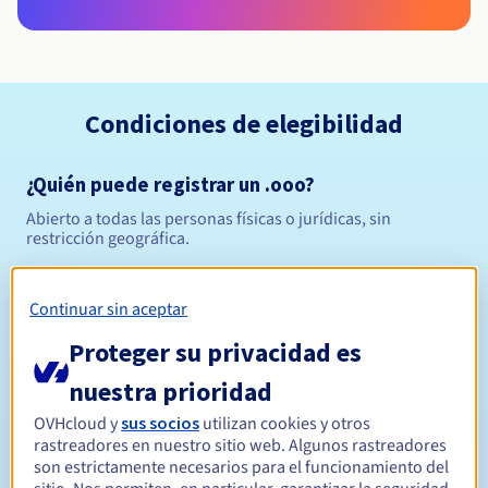
Condiciones de elegibilidad
¿Quién puede registrar un .ooo?
Abierto a todas las personas físicas o jurídicas, sin
restricción geográfica.
Reglas de gestión y notificaciones
Continuar sin aceptar
Entre 1 y 10 años
Período de registro
Proteger su privacidad es
nuestra prioridad
OVHcloud y
sus socios
utilizan cookies y otros
Entre 1 y 10 años
Período de renovación
rastreadores en nuestro sitio web. Algunos rastreadores
son estrictamente necesarios para el funcionamiento del