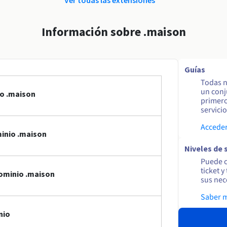
Información sobre .maison
Guías
Todas n
un conj
io .maison
primero
servicio
Acceder
inio .maison
Niveles de 
Puede c
ticket 
ominio .maison
sus nec
Saber 
nio