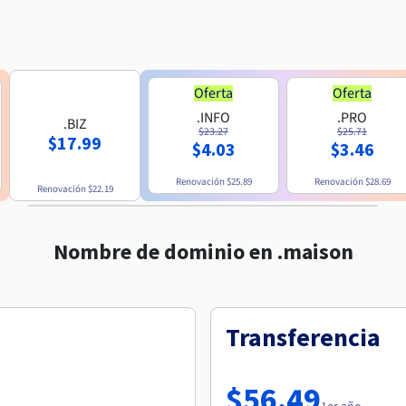
Oferta
Oferta
.INFO
.PRO
.BIZ
$23.27
$25.71
$17.99
$4.03
$3.46
Renovación
$25.89
Renovación
$28.69
Renovación
$22.19
Nombre de dominio en .maison
Transferencia
$56.49