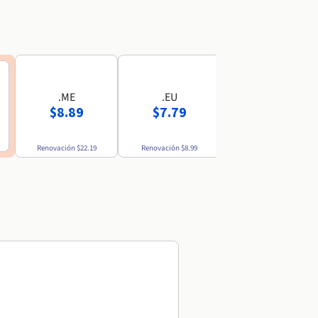
.ME
.EU
.MX
$8.89
$7.79
$52.69
Renovación
$22.19
Renovación
$8.99
Renovación
$54.49