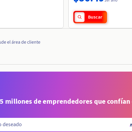
1er año
Buscar
e el área de cliente
 5 millones de emprendedores que confían
.