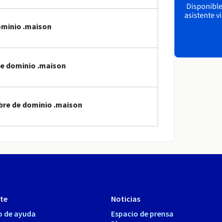
Disponible 
asistente v
ominio .maison
de dominio .maison
bre de dominio .maison
te
Noticias
o de ayuda
Espacio de prensa