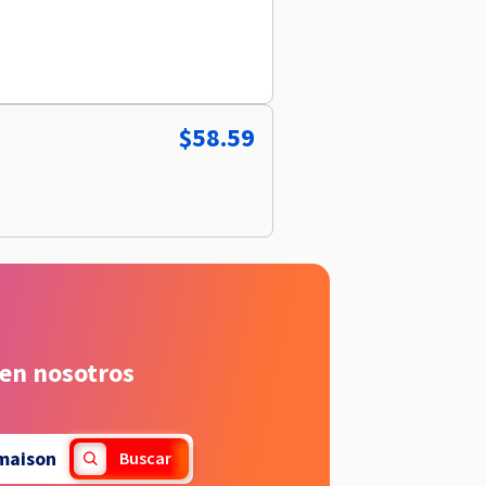
$58.59
 en nosotros
maison
Buscar