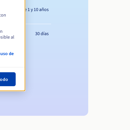
Entre 1 y 10 años
 con
en
30 días
sible al
 uso de
todo