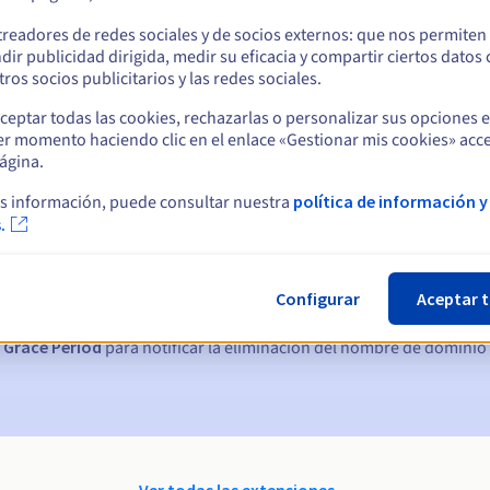
treadores de redes sociales y de socios externos: que nos permiten
dir publicidad dirigida, medir su eficacia y compartir ciertos datos
ros socios publicitarios y las redes sociales.
ceptar todas las cookies, rechazarlas o personalizar sus opciones 
er momento haciendo clic en el enlace «Gestionar mis cookies» acce
ágina.
s información, puede consultar nuestra
política de información y
ticas:
.
, 7 y 3 días antes de la fecha de vencimiento
Configurar
Aceptar 
nto
para notificar la suspensión del nombre de dominio
 Grace Period
para notificar la eliminación del nombre de dominio
Ver todas las extensiones