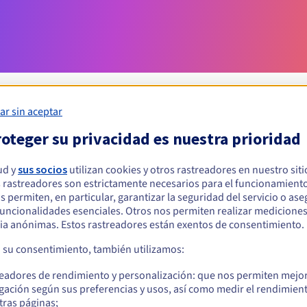
ar sin aceptar
oteger su privacidad es nuestra prioridad
Condiciones de elegibilidad
ud y
sus socios
utilizan cookies y otros rastreadores en nuestro sit
 rastreadores son estrictamente necesarios para el funcionamiento
ar un .maison?
os permiten, en particular, garantizar la seguridad del servicio o as
s físicas o jurídicas, sin restricción geográfica.
 funcionalidades esenciales. Otros nos permiten realizar medicione
ia anónimas. Estos rastreadores están exentos de consentimiento.
Reglas de gestión y notificaciones
a su consentimiento, también utilizamos:
readores de rendimiento y personalización: que nos permiten mejo
gación según sus preferencias y usos, así como medir el rendimien
tras páginas;