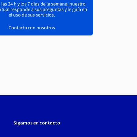
las 24 h y los 7 días de la semana, nuestro
irtual responde a sus preguntas y le guía en
el uso de sus servicios.
Contacta con nosotros
Sigamos en contacto