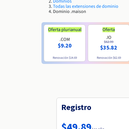
Dominios
Todas las extensiones de dominio
Dominio .maison
Oferta plurianual
Oferta
.IO
.COM
$62.99
$9.20
$35.82
Renovación
$14.69
Renovación
$62.69
Registro
$49.89