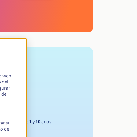
io web.
 del
egurar
s de
Entre 1 y 10 años
rar su
to de