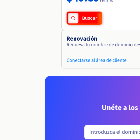
1er año
Buscar
Renovación
Renueva tu nombre de dominio desd
Conectarse al área de cliente
Unéte a los