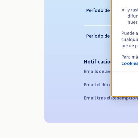
y ras
Período de renovación
difun
nuest
Puede a
Período de redención
cualqui
pie de p
Para má
Notificaciones automá
cookies
Emails de aviso:
60, 30, 15
Email el día del vencimie
Email tras el Redemption