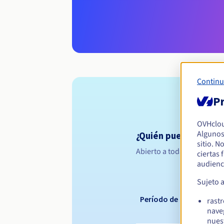
Continu
Pr
OVHclo
Algunos
¿Quién puede registr
sitio. N
Abierto a todas las persona
ciertas
audienc
Sujeto 
Período de registro
rast
nave
nues