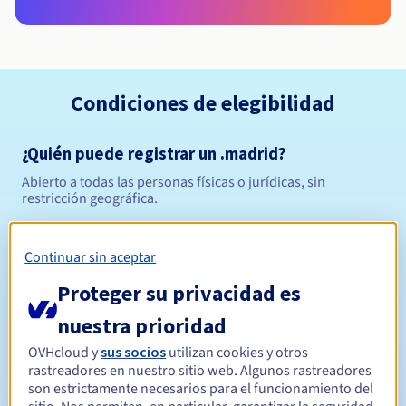
Condiciones de elegibilidad
¿Quién puede registrar un .madrid?
Abierto a todas las personas físicas o jurídicas, sin
restricción geográfica.
Reglas de gestión y notificaciones
Continuar sin aceptar
Entre 1 y 10 años
Período de registro
Proteger su privacidad es
nuestra prioridad
OVHcloud y
sus socios
utilizan cookies y otros
Entre 1 y 10 años
Período de renovación
rastreadores en nuestro sitio web. Algunos rastreadores
son estrictamente necesarios para el funcionamiento del