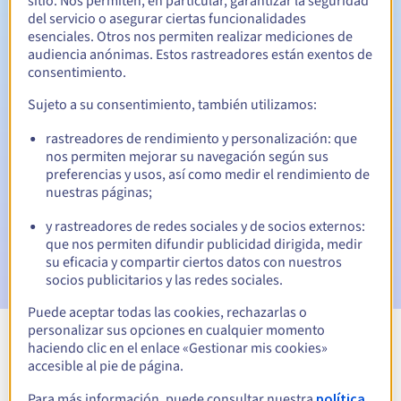
sitio. Nos permiten, en particular, garantizar la seguridad
del servicio o asegurar ciertas funcionalidades
30 días
Período de redención
esenciales. Otros nos permiten realizar mediciones de
audiencia anónimas. Estos rastreadores están exentos de
consentimiento.
Notificaciones automáticas:
Sujeto a su consentimiento, también utilizamos:
Emails de aviso:
60, 30, 15, 7 y 3 días antes de la fecha de
rastreadores de rendimiento y personalización: que
vencimiento
nos permiten mejorar su navegación según sus
preferencias y usos, así como medir el rendimiento de
Email el día del vencimiento
para notificar la suspensión
nuestras páginas;
del nombre de dominio
y rastreadores de redes sociales y de socios externos:
Email tras el Redemption Grace Period
para notificar la
que nos permiten difundir publicidad dirigida, medir
eliminación del nombre de dominio
su eficacia y compartir ciertos datos con nuestros
socios publicitarios y las redes sociales.
Puede aceptar todas las cookies, rechazarlas o
personalizar sus opciones en cualquier momento
haciendo clic en el enlace «Gestionar mis cookies»
Ver todas las extensiones
accesible al pie de página.
Para más información, puede consultar nuestra
política