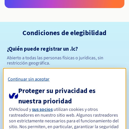
Condiciones de elegibilidad
¿Quién puede registrar un .lc?
Abierto a todas las personas físicas o jurídicas, sin
restricción geográfica.
Reglas de gestión y notificaciones
Continuar sin aceptar
Proteger su privacidad es
Entre 1 y 10 años
Período de registro
nuestra prioridad
OVHcloud y
sus socios
utilizan cookies y otros
Entre 1 y 10 años
Período de renovación
rastreadores en nuestro sitio web. Algunos rastreadores
son estrictamente necesarios para el funcionamiento del
sitio. Nos permiten, en particular, garantizar la seguridad