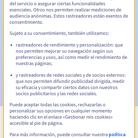
del servicio o asegurar ciertas funcionalidades
esenciales. Otros nos permiten realizar mediciones de
30 días
Período de redención
audiencia anónimas. Estos rastreadores están exentos de
consentimiento.
Sujeto a su consentimiento, también utilizamos:
Notificaciones automáticas:
rastreadores de rendimiento y personalización: que
Emails de aviso:
60, 30, 15, 7 y 3 días antes de la fecha de
nos permiten mejorar su navegación según sus
vencimiento
preferencias y usos, así como medir el rendimiento de
nuestras páginas;
Email el día del vencimiento
para notificar la suspensión
del nombre de dominio
y rastreadores de redes sociales y de socios externos:
que nos permiten difundir publicidad dirigida, medir
Email tras el Redemption Grace Period
para notificar la
su eficacia y compartir ciertos datos con nuestros
eliminación del nombre de dominio
socios publicitarios y las redes sociales.
Puede aceptar todas las cookies, rechazarlas o
personalizar sus opciones en cualquier momento
haciendo clic en el enlace «Gestionar mis cookies»
Ver todas las extensiones
accesible al pie de página.
Para más información, puede consultar nuestra
política