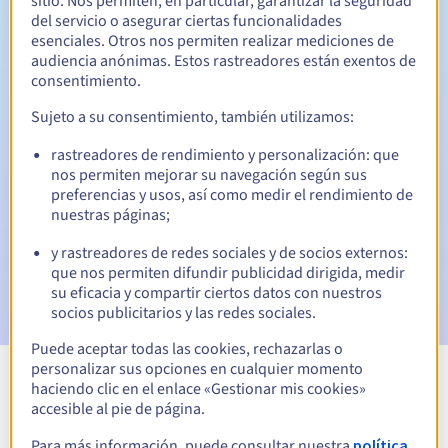
sitio. Nos permiten, en particular, garantizar la seguridad
del servicio o asegurar ciertas funcionalidades
Período de redención
esenciales. Otros nos permiten realizar mediciones de
audiencia anónimas. Estos rastreadores están exentos de
consentimiento.
Notificaciones automáticas:
Sujeto a su consentimiento, también utilizamos:
Emails de aviso:
60, 30, 15, 7 y 3 días antes de la fecha de
rastreadores de rendimiento y personalización: que
vencimiento
nos permiten mejorar su navegación según sus
preferencias y usos, así como medir el rendimiento de
Email el día del vencimiento
para notificar la suspensión
nuestras páginas;
del nombre de dominio
y rastreadores de redes sociales y de socios externos:
Email tras el Redemption Grace Period
para notificar la
que nos permiten difundir publicidad dirigida, medir
eliminación del nombre de dominio
su eficacia y compartir ciertos datos con nuestros
socios publicitarios y las redes sociales.
Puede aceptar todas las cookies, rechazarlas o
personalizar sus opciones en cualquier momento
haciendo clic en el enlace «Gestionar mis cookies»
Ver todas las extensiones
accesible al pie de página.
Para más información, puede consultar nuestra
política