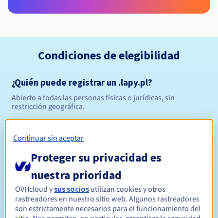
Condiciones de elegibilidad
¿Quién puede registrar un .lapy.pl?
Abierto a todas las personas físicas o jurídicas, sin
restricción geográfica.
Reglas de gestión y notificaciones
Continuar sin aceptar
Entre 1 y 10 años
Período de registro
Proteger su privacidad es
nuestra prioridad
OVHcloud y
sus socios
utilizan cookies y otros
Entre 1 y 10 años
Período de renovación
rastreadores en nuestro sitio web. Algunos rastreadores
son estrictamente necesarios para el funcionamiento del