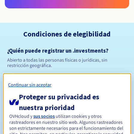
Condiciones de elegibilidad
¿Quién puede registrar un .investments?
Abierto a todas las personas físicas o jurídicas, sin
restricción geográfica.
Reglas de gestión y notificaciones
Continuar sin aceptar
Entre 1 y 10 años
Período de registro
Proteger su privacidad es
nuestra prioridad
OVHcloud y
sus socios
utilizan cookies y otros
Entre 1 y 10 años
Período de renovación
rastreadores en nuestro sitio web. Algunos rastreadores
son estrictamente necesarios para el funcionamiento del