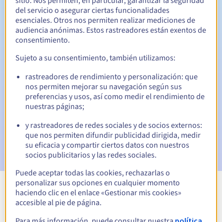
sitio. Nos permiten, en particular, garantizar la seguridad
del servicio o asegurar ciertas funcionalidades
30 días
Período de redención
esenciales. Otros nos permiten realizar mediciones de
audiencia anónimas. Estos rastreadores están exentos de
consentimiento.
Notificaciones automáticas:
Sujeto a su consentimiento, también utilizamos:
Emails de aviso:
60, 30, 15, 7 y 3 días antes de la fecha de
rastreadores de rendimiento y personalización: que
vencimiento
nos permiten mejorar su navegación según sus
preferencias y usos, así como medir el rendimiento de
Email el día del vencimiento
para notificar la suspensión
nuestras páginas;
del nombre de dominio
y rastreadores de redes sociales y de socios externos:
Email tras el Redemption Grace Period
para notificar la
que nos permiten difundir publicidad dirigida, medir
eliminación del nombre de dominio
su eficacia y compartir ciertos datos con nuestros
socios publicitarios y las redes sociales.
Puede aceptar todas las cookies, rechazarlas o
personalizar sus opciones en cualquier momento
haciendo clic en el enlace «Gestionar mis cookies»
Ver todas las extensiones
accesible al pie de página.
Para más información, puede consultar nuestra
política