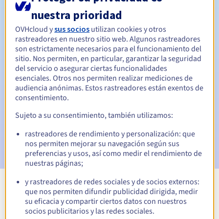
nuestra prioridad
30 días
Período de redención
OVHcloud y
sus socios
utilizan cookies y otros
rastreadores en nuestro sitio web. Algunos rastreadores
son estrictamente necesarios para el funcionamiento del
Notificaciones automáticas:
sitio. Nos permiten, en particular, garantizar la seguridad
del servicio o asegurar ciertas funcionalidades
Emails de aviso:
60, 30, 15, 7 y 3 días antes de la fecha de
esenciales. Otros nos permiten realizar mediciones de
vencimiento
audiencia anónimas. Estos rastreadores están exentos de
consentimiento.
Email el día del vencimiento
para notificar la suspensión
del nombre de dominio
Sujeto a su consentimiento, también utilizamos:
Email tras el Redemption Grace Period
para notificar la
rastreadores de rendimiento y personalización: que
eliminación del nombre de dominio
nos permiten mejorar su navegación según sus
preferencias y usos, así como medir el rendimiento de
nuestras páginas;
y rastreadores de redes sociales y de socios externos:
que nos permiten difundir publicidad dirigida, medir
Ver todas las extensiones
su eficacia y compartir ciertos datos con nuestros
socios publicitarios y las redes sociales.