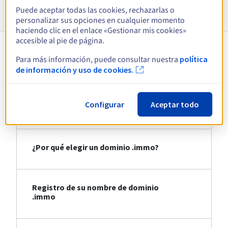
Información sobre .immo
Puede aceptar todas las cookies, rechazarlas o
personalizar sus opciones en cualquier momento
haciendo clic en el enlace «Gestionar mis cookies»
accesible al pie de página.
Para más información, puede consultar nuestra
política
Comprar un dominio .immo
de información y uso de cookies.
Configurar
Aceptar todo
Todo sobre la extensión .immo
¿Por qué elegir un dominio .immo?
Registro de su nombre de dominio
.immo