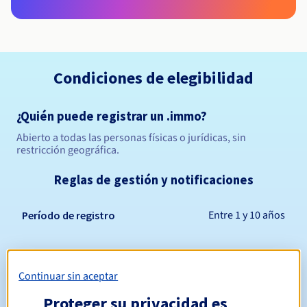
Condiciones de elegibilidad
¿Quién puede registrar un .immo?
Abierto a todas las personas físicas o jurídicas, sin
restricción geográfica.
Reglas de gestión y notificaciones
Entre 1 y 10 años
Período de registro
Entre 1 y 10 años
Período de renovación
Continuar sin aceptar
Proteger su privacidad es