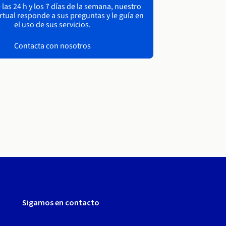
las 24 h y los 7 días de la semana, nuestro
irtual responde a sus preguntas y le guía en
el uso de sus servicios.
Contacta con nosotros
Sigamos en contacto