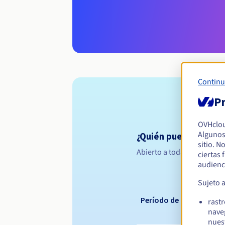
Continu
Pr
OVHclo
Algunos
¿Quién puede registr
sitio. N
Abierto a todas las persona
ciertas
audienc
Sujeto 
Período de registro
rast
nave
nues