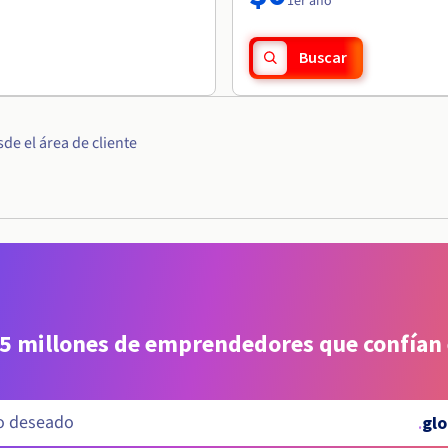
1er año
Buscar
e el área de cliente
 5 millones de emprendedores que confían
.
glo