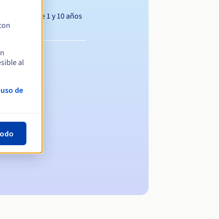
Entre 1 y 10 años
 con
en
sible al
 uso de
todo