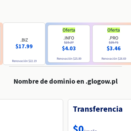
Oferta
Oferta
.INFO
.PRO
.BIZ
$23.27
$25.71
$17.99
$4.03
$3.46
Renovación
$25.89
Renovación
$28.69
Renovación
$22.19
Nombre de dominio en .glogow.pl
Transferencia
$0