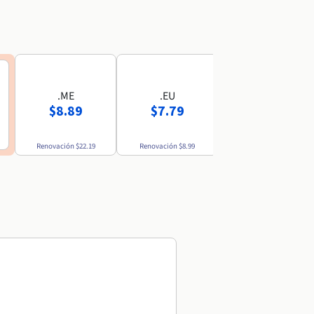
.ME
.EU
.MX
$8.89
$7.79
$52.69
Renovación
$22.19
Renovación
$8.99
Renovación
$54.49