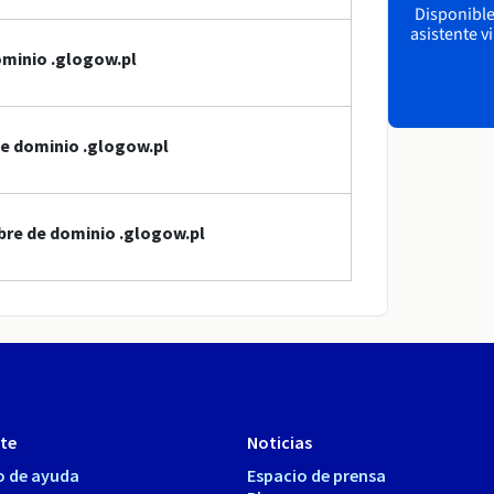
Disponible 
asistente v
ominio .glogow.pl
de dominio .glogow.pl
bre de dominio .glogow.pl
te
Noticias
o de ayuda
Espacio de prensa