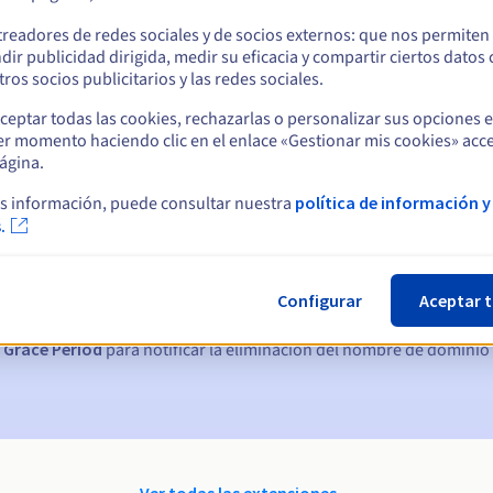
treadores de redes sociales y de socios externos: que nos permiten
dir publicidad dirigida, medir su eficacia y compartir ciertos datos
ros socios publicitarios y las redes sociales.
ceptar todas las cookies, rechazarlas o personalizar sus opciones 
er momento haciendo clic en el enlace «Gestionar mis cookies» acce
ágina.
s información, puede consultar nuestra
política de información y
ticas:
.
, 7 y 3 días antes de la fecha de vencimiento
Configurar
Aceptar 
nto
para notificar la suspensión del nombre de dominio
 Grace Period
para notificar la eliminación del nombre de dominio
Ver todas las extensiones