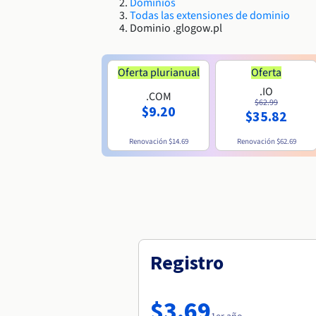
Dominios
Todas las extensiones de dominio
Dominio .glogow.pl
Oferta plurianual
Oferta
.IO
.COM
$62.99
$9.20
$35.82
Renovación
$14.69
Renovación
$62.69
Registro
$3.69