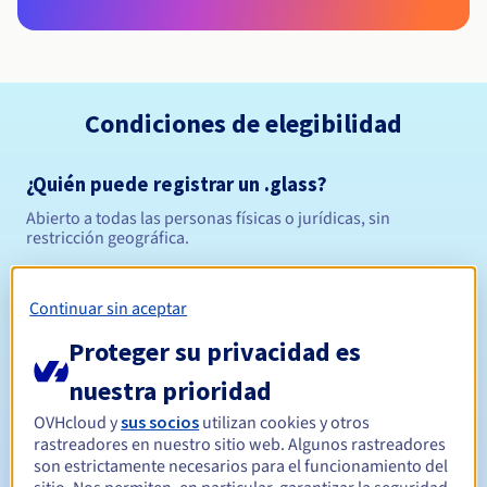
Condiciones de elegibilidad
¿Quién puede registrar un .glass?
Abierto a todas las personas físicas o jurídicas, sin
restricción geográfica.
Reglas de gestión y notificaciones
Continuar sin aceptar
Entre 1 y 10 años
Período de registro
Proteger su privacidad es
nuestra prioridad
OVHcloud y
sus socios
utilizan cookies y otros
Entre 1 y 10 años
Período de renovación
rastreadores en nuestro sitio web. Algunos rastreadores
son estrictamente necesarios para el funcionamiento del