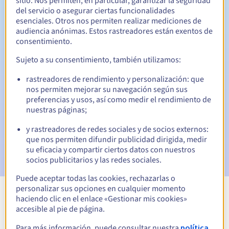
sitio. Nos permiten, en particular, garantizar la seguridad
del servicio o asegurar ciertas funcionalidades
30 días
Período de redención
esenciales. Otros nos permiten realizar mediciones de
audiencia anónimas. Estos rastreadores están exentos de
consentimiento.
Notificaciones automáticas:
Sujeto a su consentimiento, también utilizamos:
Emails de aviso:
60, 30, 15, 7 y 3 días antes de la fecha de
rastreadores de rendimiento y personalización: que
vencimiento
nos permiten mejorar su navegación según sus
preferencias y usos, así como medir el rendimiento de
Email el día del vencimiento
para notificar la suspensión
nuestras páginas;
del nombre de dominio
y rastreadores de redes sociales y de socios externos:
Email tras el Redemption Grace Period
para notificar la
que nos permiten difundir publicidad dirigida, medir
eliminación del nombre de dominio
su eficacia y compartir ciertos datos con nuestros
socios publicitarios y las redes sociales.
Puede aceptar todas las cookies, rechazarlas o
personalizar sus opciones en cualquier momento
haciendo clic en el enlace «Gestionar mis cookies»
Ver todas las extensiones
accesible al pie de página.
Para más información, puede consultar nuestra
política