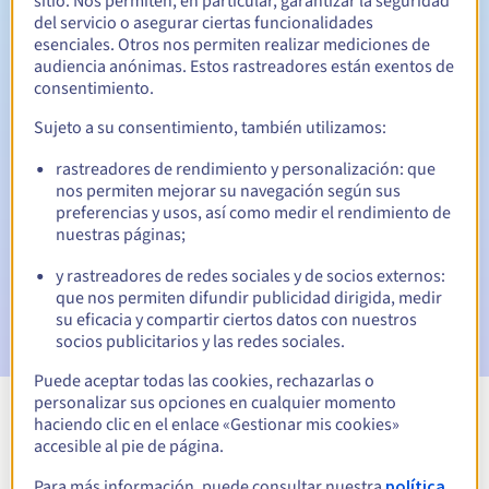
sitio. Nos permiten, en particular, garantizar la seguridad
del servicio o asegurar ciertas funcionalidades
30 días
Período de redención
esenciales. Otros nos permiten realizar mediciones de
audiencia anónimas. Estos rastreadores están exentos de
consentimiento.
Notificaciones automáticas:
Sujeto a su consentimiento, también utilizamos:
Emails de aviso:
60, 30, 15, 7 y 3 días antes de la fecha de
rastreadores de rendimiento y personalización: que
vencimiento
nos permiten mejorar su navegación según sus
preferencias y usos, así como medir el rendimiento de
Email el día del vencimiento
para notificar la suspensión
nuestras páginas;
del nombre de dominio
y rastreadores de redes sociales y de socios externos:
Email tras el Redemption Grace Period
para notificar la
que nos permiten difundir publicidad dirigida, medir
eliminación del nombre de dominio
su eficacia y compartir ciertos datos con nuestros
socios publicitarios y las redes sociales.
Puede aceptar todas las cookies, rechazarlas o
personalizar sus opciones en cualquier momento
haciendo clic en el enlace «Gestionar mis cookies»
Ver todas las extensiones
accesible al pie de página.
Para más información, puede consultar nuestra
política