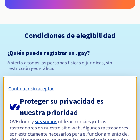
Condiciones de elegibilidad
¿Quién puede registrar un .gay?
Abierto a todas las personas físicas o jurídicas, sin
restricción geográfica.
Reglas de gestión y notificaciones
Continuar sin aceptar
Entre 1 y 10 años
Período de registro
Proteger su privacidad es
nuestra prioridad
OVHcloud y
sus socios
utilizan cookies y otros
Entre 1 y 10 años
Período de renovación
rastreadores en nuestro sitio web. Algunos rastreadores
son estrictamente necesarios para el funcionamiento del