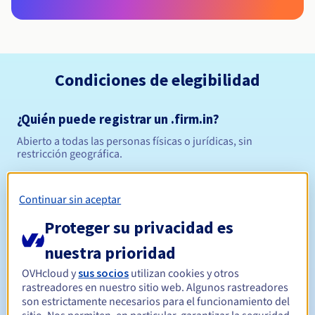
Condiciones de elegibilidad
¿Quién puede registrar un .firm.in?
Abierto a todas las personas físicas o jurídicas, sin
restricción geográfica.
Reglas de gestión y notificaciones
Continuar sin aceptar
Entre 1 y 5 años
Período de registro
Proteger su privacidad es
nuestra prioridad
OVHcloud y
sus socios
utilizan cookies y otros
Entre 1 y 5 años
Período de renovación
rastreadores en nuestro sitio web. Algunos rastreadores
son estrictamente necesarios para el funcionamiento del