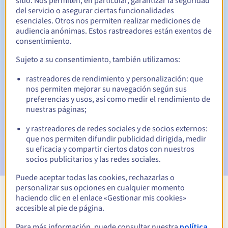
sitio. Nos permiten, en particular, garantizar la seguridad
del servicio o asegurar ciertas funcionalidades
30 días
Período de redención
esenciales. Otros nos permiten realizar mediciones de
audiencia anónimas. Estos rastreadores están exentos de
consentimiento.
Notificaciones automáticas:
Sujeto a su consentimiento, también utilizamos:
Emails de aviso:
60, 30, 15, 7 y 3 días antes de la fecha de
rastreadores de rendimiento y personalización: que
vencimiento
nos permiten mejorar su navegación según sus
preferencias y usos, así como medir el rendimiento de
Email el día del vencimiento
para notificar la suspensión
nuestras páginas;
del nombre de dominio
y rastreadores de redes sociales y de socios externos:
Email tras el Redemption Grace Period
para notificar la
que nos permiten difundir publicidad dirigida, medir
eliminación del nombre de dominio
su eficacia y compartir ciertos datos con nuestros
socios publicitarios y las redes sociales.
Puede aceptar todas las cookies, rechazarlas o
personalizar sus opciones en cualquier momento
haciendo clic en el enlace «Gestionar mis cookies»
Ver todas las extensiones
accesible al pie de página.
Para más información, puede consultar nuestra
política