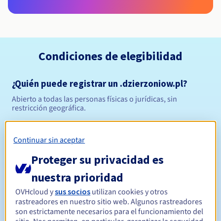
Condiciones de elegibilidad
¿Quién puede registrar un .dzierzoniow.pl?
Abierto a todas las personas físicas o jurídicas, sin
restricción geográfica.
Reglas de gestión y notificaciones
Continuar sin aceptar
Entre 1 y 10 años
Período de registro
Proteger su privacidad es
nuestra prioridad
OVHcloud y
sus socios
utilizan cookies y otros
Entre 1 y 10 años
Período de renovación
rastreadores en nuestro sitio web. Algunos rastreadores
son estrictamente necesarios para el funcionamiento del