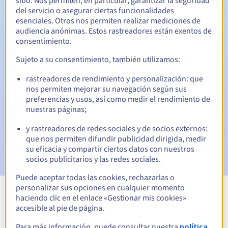
sitio. Nos permiten, en particular, garantizar la seguridad
del servicio o asegurar ciertas funcionalidades
Período de redención
esenciales. Otros nos permiten realizar mediciones de
audiencia anónimas. Estos rastreadores están exentos de
consentimiento.
Notificaciones automáticas:
Sujeto a su consentimiento, también utilizamos:
Emails de aviso:
60, 30, 15, 7 y 3 días antes de la fecha de
rastreadores de rendimiento y personalización: que
vencimiento
nos permiten mejorar su navegación según sus
preferencias y usos, así como medir el rendimiento de
Email el día del vencimiento
para notificar la suspensión
nuestras páginas;
del nombre de dominio
y rastreadores de redes sociales y de socios externos:
Email tras el Redemption Grace Period
para notificar la
que nos permiten difundir publicidad dirigida, medir
eliminación del nombre de dominio
su eficacia y compartir ciertos datos con nuestros
socios publicitarios y las redes sociales.
Puede aceptar todas las cookies, rechazarlas o
personalizar sus opciones en cualquier momento
haciendo clic en el enlace «Gestionar mis cookies»
Ver todas las extensiones
accesible al pie de página.
Para más información, puede consultar nuestra
política