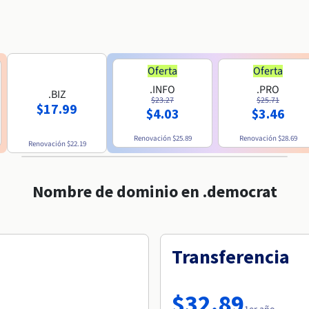
Oferta
Oferta
.INFO
.PRO
.BIZ
$23.27
$25.71
$17.99
$4.03
$3.46
Renovación
$25.89
Renovación
$28.69
Renovación
$22.19
Nombre de dominio en .democrat
Transferencia
$32.89