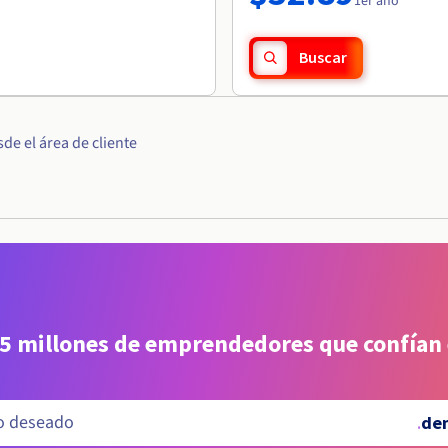
1er año
Buscar
e el área de cliente
 5 millones de emprendedores que confían
.
de