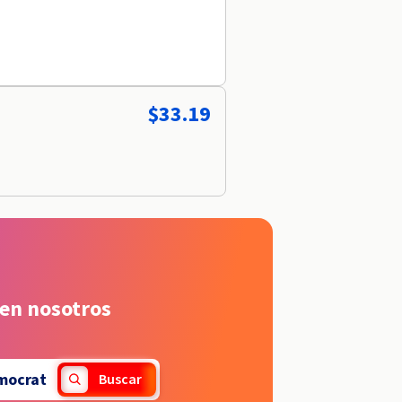
$33.19
 en nosotros
mocrat
Buscar