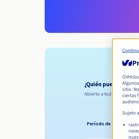
Continu
Pr
OVHclo
Algunos
¿Quién puede registr
sitio. N
Abierto a todas las persona
ciertas
audienc
Sujeto 
Período de registro
rast
nave
nues