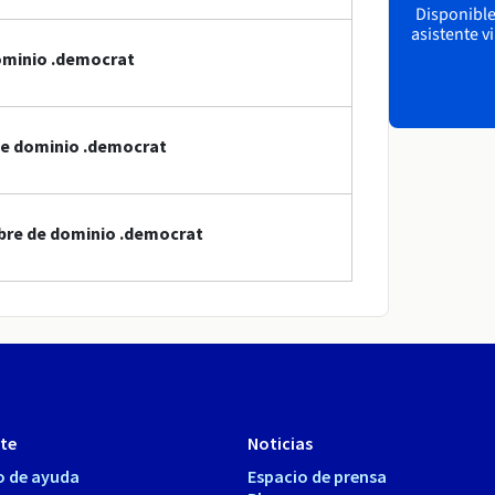
Disponible 
asistente v
ominio .democrat
de dominio .democrat
bre de dominio .democrat
te
Noticias
o de ayuda
Espacio de prensa