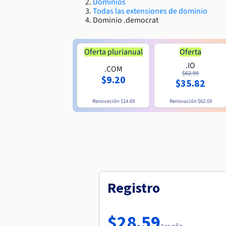
Dominios
Todas las extensiones de dominio
Dominio .democrat
Oferta plurianual
Oferta
.IO
.COM
$62.99
$9.20
$35.82
Renovación
$14.69
Renovación
$62.69
Registro
$28.59