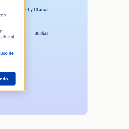
Entre 1 y 10 años
 con
en
30 días
sible al
 uso de
todo