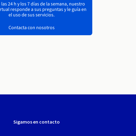
las 24 h y los 7 días de la semana, nuestro
irtual responde a sus preguntas y le guía en
el uso de sus servicios.
Contacta con nosotros
Sigamos en contacto