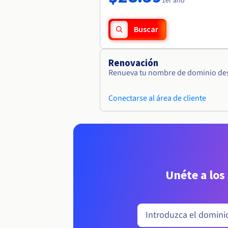
1er año
Buscar
Renovación
Renueva tu nombre de dominio desd
Conectarse al área de cliente
Unéte a los