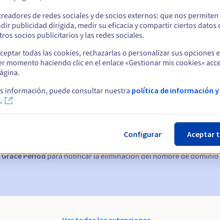
treadores de redes sociales y de socios externos: que nos permiten
dir publicidad dirigida, medir su eficacia y compartir ciertos datos
ros socios publicitarios y las redes sociales.
ceptar todas las cookies, rechazarlas o personalizar sus opciones 
er momento haciendo clic en el enlace «Gestionar mis cookies» acce
ágina.
s información, puede consultar nuestra
política de información y
ticas:
.
, 7 y 3 días antes de la fecha de vencimiento
Configurar
Aceptar 
nto
para notificar la suspensión del nombre de dominio
 Grace Period
para notificar la eliminación del nombre de dominio
Ver todas las extensiones