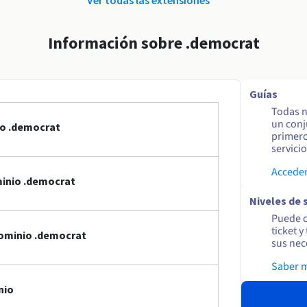
Información sobre .democrat
Guías
Todas n
un conj
io .democrat
primero
servicio
Acceder
inio .democrat
Niveles de 
Puede c
ticket 
dominio .democrat
sus nec
Saber 
nio