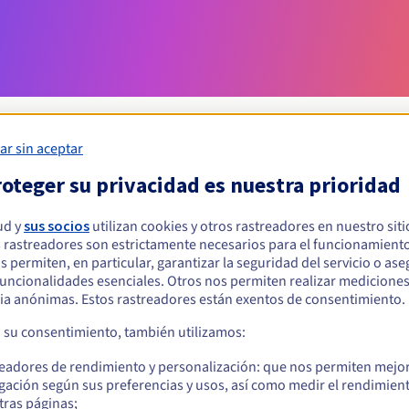
ar sin aceptar
oteger su privacidad es nuestra prioridad
Condiciones de elegibilidad
ud y
sus socios
utilizan cookies y otros rastreadores en nuestro sit
 rastreadores son estrictamente necesarios para el funcionamiento
ar un .democrat?
os permiten, en particular, garantizar la seguridad del servicio o as
s físicas o jurídicas, sin restricción geográfica.
 funcionalidades esenciales. Otros nos permiten realizar medicione
ia anónimas. Estos rastreadores están exentos de consentimiento.
Reglas de gestión y notificaciones
a su consentimiento, también utilizamos:
readores de rendimiento y personalización: que nos permiten mejo
gación según sus preferencias y usos, así como medir el rendimien
tras páginas;