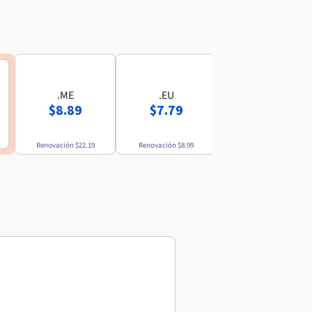
.ME
.EU
.MX
$8.89
$7.79
$52.69
Renovación
$22.19
Renovación
$8.99
Renovación
$54.49