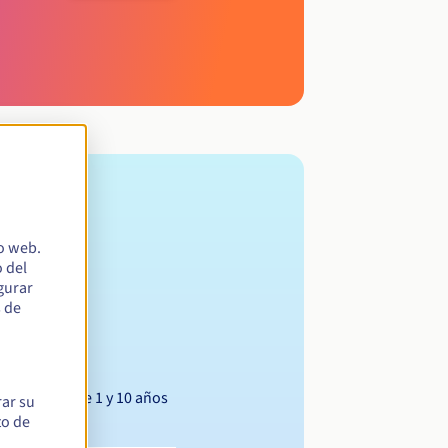
io web.
 del
egurar
s de
Entre 1 y 10 años
rar su
to de