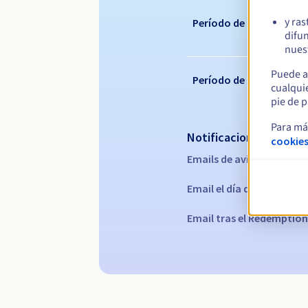
y ras
Período de renovación
difun
nuest
Puede a
Período de redención
cualqui
pie de p
Para má
Notificaciones automá
cookies
Emails de aviso:
60, 30, 15
Email el día del vencimie
Email tras el Redemption