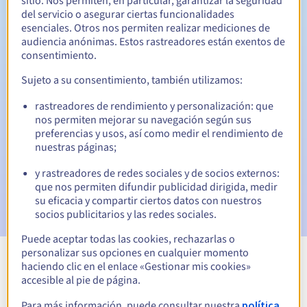
sitio. Nos permiten, en particular, garantizar la seguridad
del servicio o asegurar ciertas funcionalidades
30 días
Período de redención
esenciales. Otros nos permiten realizar mediciones de
audiencia anónimas. Estos rastreadores están exentos de
consentimiento.
Notificaciones automáticas:
Sujeto a su consentimiento, también utilizamos:
Emails de aviso:
60, 30, 15, 7 y 3 días antes de la fecha de
rastreadores de rendimiento y personalización: que
vencimiento
nos permiten mejorar su navegación según sus
preferencias y usos, así como medir el rendimiento de
Email el día del vencimiento
para notificar la suspensión
nuestras páginas;
del nombre de dominio
y rastreadores de redes sociales y de socios externos:
Email tras el Redemption Grace Period
para notificar la
que nos permiten difundir publicidad dirigida, medir
eliminación del nombre de dominio
su eficacia y compartir ciertos datos con nuestros
socios publicitarios y las redes sociales.
Puede aceptar todas las cookies, rechazarlas o
personalizar sus opciones en cualquier momento
haciendo clic en el enlace «Gestionar mis cookies»
Ver todas las extensiones
accesible al pie de página.
Para más información, puede consultar nuestra
política