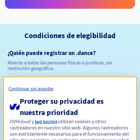
Condiciones de elegibilidad
¿Quién puede registrar un .dance?
Abierto a todas las personas físicas o jurídicas, sin
restricción geográfica.
Reglas de gestión y notificaciones
Continuar sin aceptar
Entre 1 y 10 años
Período de registro
Proteger su privacidad es
nuestra prioridad
OVHcloud y
sus socios
utilizan cookies y otros
Entre 1 y 10 años
Período de renovación
rastreadores en nuestro sitio web. Algunos rastreadores
son estrictamente necesarios para el funcionamiento del