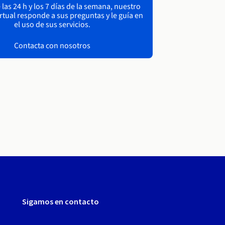
las 24 h y los 7 días de la semana, nuestro
irtual responde a sus preguntas y le guía en
el uso de sus servicios.
Contacta con nosotros
Sigamos en contacto