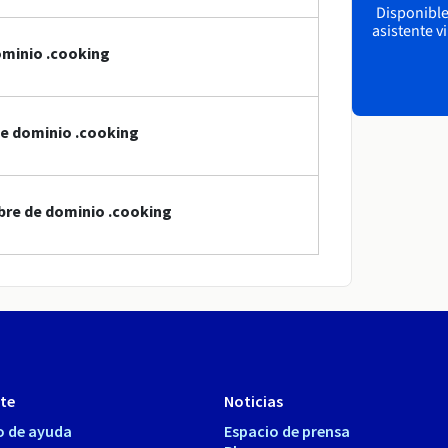
Disponible 
asistente v
ominio .cooking
de dominio .cooking
bre de dominio .cooking
te
Noticias
o de ayuda
Espacio de prensa