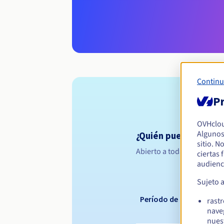
Continu
Pr
OVHclo
Algunos
¿Quién puede registr
sitio. N
Abierto a todas las persona
ciertas
audienc
Sujeto 
Período de registro
rast
nave
nues