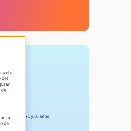
io web.
 del
egurar
s de
Entre 1 y 10 años
rar su
to de