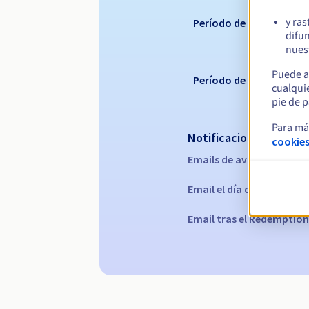
y ras
Período de renovación
difun
nuest
Puede a
Período de redención
cualqui
pie de p
Para má
Notificaciones automá
cookies
Emails de aviso:
60, 30, 15
Email el día del vencimie
Email tras el Redemption