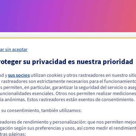
ar sin aceptar
oteger su privacidad es nuestra prioridad
Condiciones de elegibilidad
ud y
sus socios
utilizan cookies y otros rastreadores en nuestro sit
 rastreadores son estrictamente necesarios para el funcionamiento
ar un .cooking?
os permiten, en particular, garantizar la seguridad del servicio o as
s físicas o jurídicas, sin restricción geográfica.
 funcionalidades esenciales. Otros nos permiten realizar medicione
ia anónimas. Estos rastreadores están exentos de consentimiento.
Reglas de gestión y notificaciones
a su consentimiento, también utilizamos:
readores de rendimiento y personalización: que nos permiten mejo
gación según sus preferencias y usos, así como medir el rendimien
tras páginas;