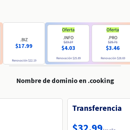
Oferta
Oferta
.INFO
.PRO
.BIZ
$23.27
$25.71
$17.99
$4.03
$3.46
Renovación
$25.89
Renovación
$28.69
Renovación
$22.19
Nombre de dominio en .cooking
Transferencia
$32.99