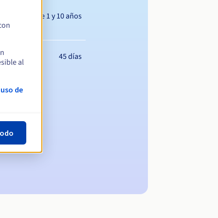
Entre 1 y 10 años
 con
en
45 días
sible al
 uso de
todo