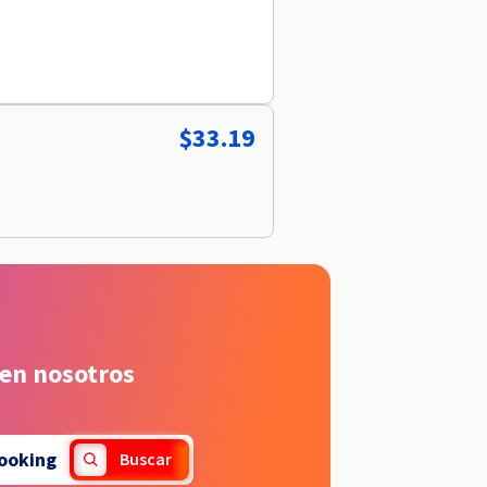
$33.19
 en nosotros
ooking
Buscar