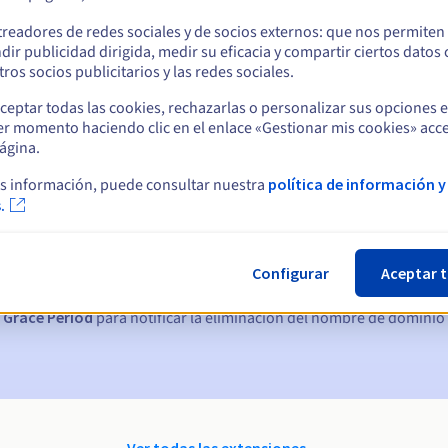
treadores de redes sociales y de socios externos: que nos permiten
dir publicidad dirigida, medir su eficacia y compartir ciertos datos
ros socios publicitarios y las redes sociales.
ceptar todas las cookies, rechazarlas o personalizar sus opciones 
er momento haciendo clic en el enlace «Gestionar mis cookies» acce
ágina.
s información, puede consultar nuestra
política de información y
ticas:
.
, 7 y 3 días antes de la fecha de vencimiento
Configurar
Aceptar 
nto
para notificar la suspensión del nombre de dominio
 Grace Period
para notificar la eliminación del nombre de dominio
Ver todas las extensiones