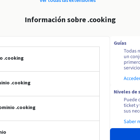
Información sobre .cooking
Guías
Todas n
un conj
o .cooking
primero
servicio
Acceder
inio .cooking
Niveles de 
Puede c
ticket 
ominio .cooking
sus nec
Saber 
nio