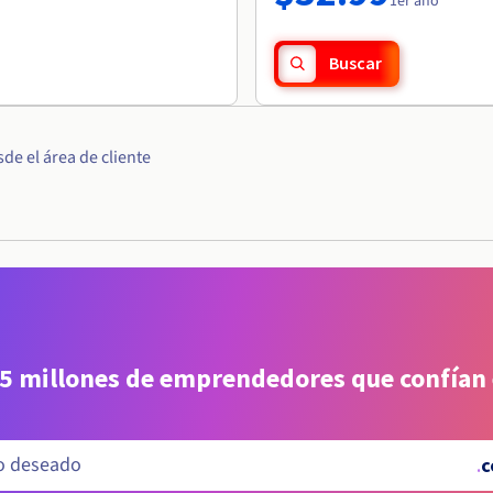
1er año
Buscar
e el área de cliente
 5 millones de emprendedores que confían
.
c