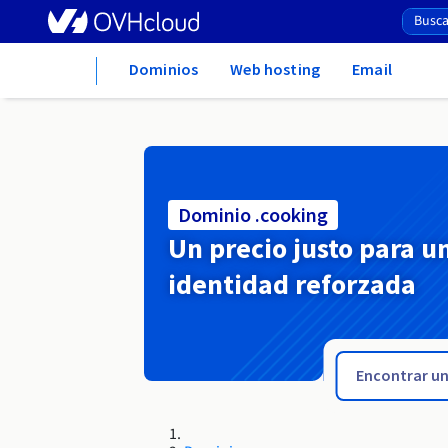
Home
Dominios
Web hosting
Email
Dominio .cooking
Un precio justo para u
identidad reforzada
.contractors