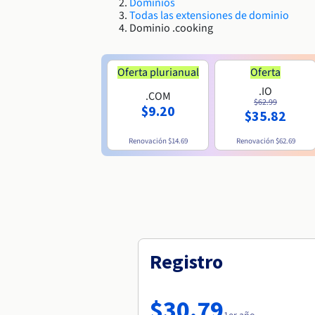
Dominios
Todas las extensiones de dominio
Dominio .cooking
Oferta plurianual
Oferta
.IO
.COM
$62.99
$9.20
$35.82
Renovación
$14.69
Renovación
$62.69
Registro
$30.79