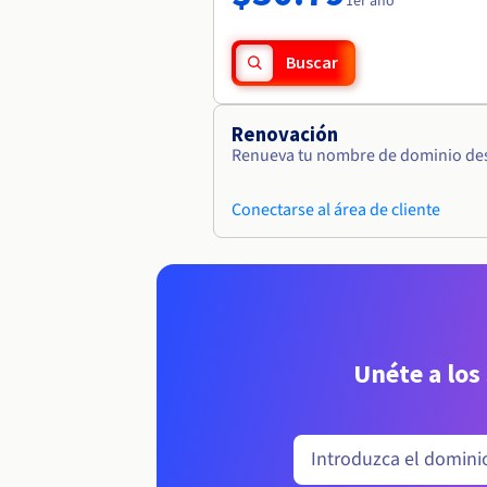
1er año
Buscar
Renovación
Renueva tu nombre de dominio desd
Conectarse al área de cliente
Unéte a los