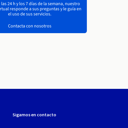
las 24 h y los 7 días de la semana, nuestro
irtual responde a sus preguntas y le guía en
el uso de sus servicios.
Contacta con nosotros
Sigamos en contacto