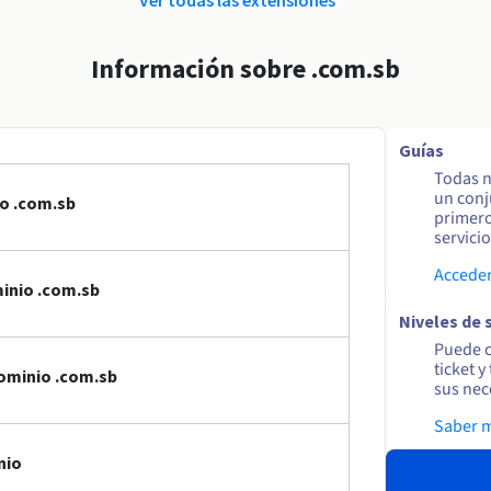
Información sobre .com.sb
Guías
Todas n
un conj
o .com.sb
primero
servicio
Acceder
inio .com.sb
Niveles de 
Puede c
ticket 
ominio .com.sb
sus nec
Saber 
nio