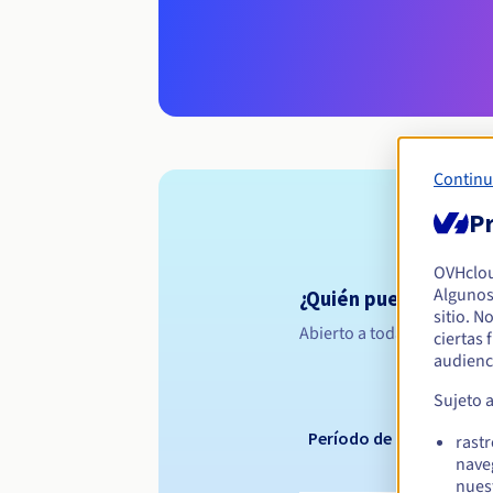
Continu
Pr
OVHclo
Algunos
¿Quién puede registr
sitio. N
Abierto a todas las persona
ciertas
audienc
Sujeto 
Período de registro
rast
nave
nues