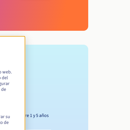
io web.
 del
egurar
s de
Entre 1 y 5 años
rar su
to de