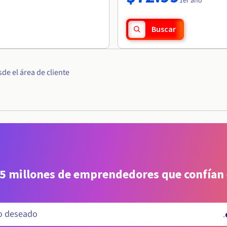
1er año
Buscar
e el área de cliente
 5 millones de emprendedores que confían
.