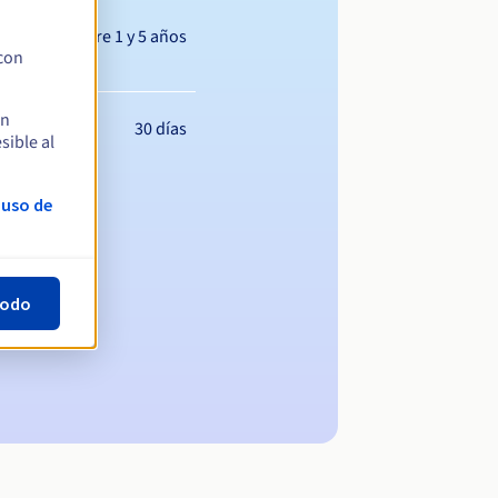
Entre 1 y 5 años
 con
en
30 días
sible al
 uso de
todo