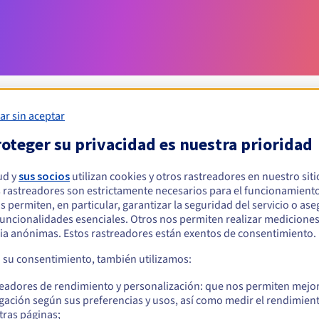
ar sin aceptar
oteger su privacidad es nuestra prioridad
Condiciones de elegibilidad
ud y
sus socios
utilizan cookies y otros rastreadores en nuestro sit
 rastreadores son estrictamente necesarios para el funcionamiento
ar un .com.sb?
os permiten, en particular, garantizar la seguridad del servicio o as
s físicas o jurídicas, sin restricción geográfica.
 funcionalidades esenciales. Otros nos permiten realizar medicione
ia anónimas. Estos rastreadores están exentos de consentimiento.
Reglas de gestión y notificaciones
a su consentimiento, también utilizamos:
readores de rendimiento y personalización: que nos permiten mejo
gación según sus preferencias y usos, así como medir el rendimien
tras páginas;