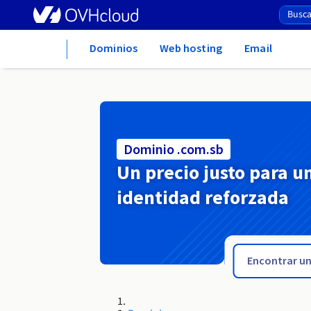
Home
Dominios
Web hosting
Email
Dominio .com.sb
Un precio justo para u
identidad reforzada
.com.py