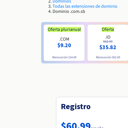
Dominios
Todas las extensiones de dominio
Dominio .com.sb
Oferta plurianual
Oferta
.IO
.COM
$62.99
$9.20
$35.82
Renovación
$14.69
Renovación
$62.69
Registro
$60.99