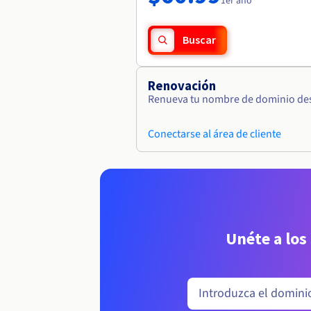
1er año
Buscar
Renovación
Renueva tu nombre de dominio desd
Conectarse al área de cliente
Unéte a los