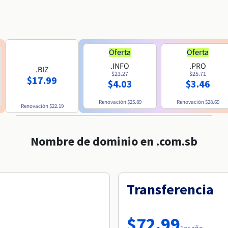
Oferta
Oferta
.INFO
.PRO
.BIZ
$23.27
$25.71
$17.99
$4.03
$3.46
Renovación
$25.89
Renovación
$28.69
Renovación
$22.19
Nombre de dominio en .com.sb
Transferencia
$72.99