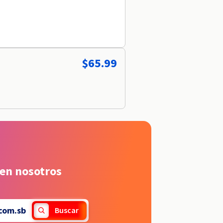
$65.99
 en nosotros
com.sb
Buscar