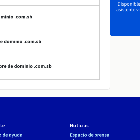
Disponible 
asistente v
ominio .com.sb
de dominio .com.sb
bre de dominio .com.sb
te
Noticias
o de ayuda
Espacio de prensa