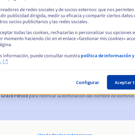
treadores de redes sociales y de socios externos: que nos permiten
dir publicidad dirigida, medir su eficacia y compartir ciertos datos
ros socios publicitarios y las redes sociales.
ceptar todas las cookies, rechazarlas o personalizar sus opciones 
er momento haciendo clic en el enlace «Gestionar mis cookies» acce
ágina.
s información, puede consultar nuestra
política de información y
ticas:
.
, 7 y 3 días antes de la fecha de vencimiento
Configurar
Aceptar 
nto
para notificar la suspensión del nombre de dominio
 Grace Period
para notificar la eliminación del nombre de dominio
Ver todas las extensiones