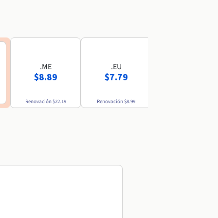
.ME
.EU
.MX
$8.89
$7.79
$52.69
Renovación
$22.19
Renovación
$8.99
Renovación
$54.49