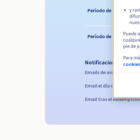
y ras
Período de renovación
difun
nuest
Puede a
Período de redención
cualqui
pie de p
Para má
Notificaciones automá
cookies
Emails de aviso:
60, 30, 15
Email el día del vencimie
Email tras el Redemption