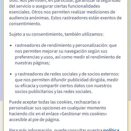
sitio. Nos permiten, en particular, garantizar la seguridad
del servicio o asegurar ciertas funcionalidades
30 días
Período de redención
esenciales. Otros nos permiten realizar mediciones de
audiencia anónimas. Estos rastreadores están exentos de
consentimiento.
Notificaciones automáticas:
Sujeto a su consentimiento, también utilizamos:
Emails de aviso:
60, 30, 15, 7 y 3 días antes de la fecha de
rastreadores de rendimiento y personalización: que
vencimiento
nos permiten mejorar su navegación según sus
preferencias y usos, así como medir el rendimiento de
Email el día del vencimiento
para notificar la suspensión
nuestras páginas;
del nombre de dominio
y rastreadores de redes sociales y de socios externos:
Email tras el Redemption Grace Period
para notificar la
que nos permiten difundir publicidad dirigida, medir
eliminación del nombre de dominio
su eficacia y compartir ciertos datos con nuestros
socios publicitarios y las redes sociales.
Puede aceptar todas las cookies, rechazarlas o
personalizar sus opciones en cualquier momento
haciendo clic en el enlace «Gestionar mis cookies»
Ver todas las extensiones
accesible al pie de página.
Para más información, puede consultar nuestra
política