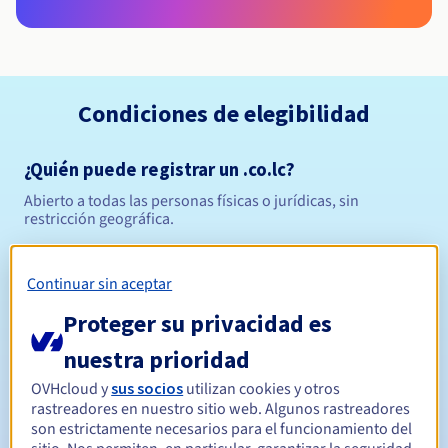
Condiciones de elegibilidad
¿Quién puede registrar un .co.lc?
Abierto a todas las personas físicas o jurídicas, sin
restricción geográfica.
Reglas de gestión y notificaciones
Continuar sin aceptar
Entre 1 y 10 años
Período de registro
Proteger su privacidad es
nuestra prioridad
OVHcloud y
sus socios
utilizan cookies y otros
Entre 1 y 10 años
Período de renovación
rastreadores en nuestro sitio web. Algunos rastreadores
son estrictamente necesarios para el funcionamiento del