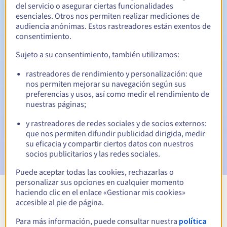
del servicio o asegurar ciertas funcionalidades
esenciales. Otros nos permiten realizar mediciones de
Período de redención
audiencia anónimas. Estos rastreadores están exentos de
consentimiento.
Sujeto a su consentimiento, también utilizamos:
Notificaciones automáticas:
rastreadores de rendimiento y personalización: que
Emails de aviso:
60, 30, 15, 7 y 3 días antes de la fecha de
nos permiten mejorar su navegación según sus
vencimiento
preferencias y usos, así como medir el rendimiento de
nuestras páginas;
Email el día del vencimiento
para notificar la suspensión
del nombre de dominio
y rastreadores de redes sociales y de socios externos:
que nos permiten difundir publicidad dirigida, medir
Email tras el Redemption Grace Period
para notificar la
su eficacia y compartir ciertos datos con nuestros
eliminación del nombre de dominio
socios publicitarios y las redes sociales.
Puede aceptar todas las cookies, rechazarlas o
personalizar sus opciones en cualquier momento
haciendo clic en el enlace «Gestionar mis cookies»
Ver todas las extensiones
accesible al pie de página.
Para más información, puede consultar nuestra
política