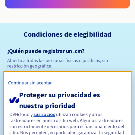
Condiciones de elegibilidad
¿Quién puede registrar un .cm?
Abierto a todas las personas físicas o jurídicas, sin
restricción geográfica.
Reglas de gestión y notificaciones
Continuar sin aceptar
Proteger su privacidad es
Entre 1 y 10 años
Período de registro
nuestra prioridad
OVHcloud y
sus socios
utilizan cookies y otros
Entre 1 y 10 años
Período de renovación
rastreadores en nuestro sitio web. Algunos rastreadores
son estrictamente necesarios para el funcionamiento del
sitio. Nos permiten, en particular, garantizar la seguridad