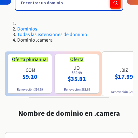
Block Storage & Object Storage
Roadmap & Changelog
Roadmap & Changelog
AI Endpoints - Catálogo de modelos
Precios
Precios
Desarrolladores
HYCU for OVHcloud
Guías y documentación
Disponibilidad por regiones
Managed HSM
MCP Server
Cloud Store
OVHCloud Connect
Reseller
Bases de datos adicionales
Quantum
DISTRIBUIR MI TRÁFICO
PROTECCIÓN Y SEGURIDAD
Roadmap & Changelog
Documentación
AI Endpoints - Bases de API
Guías y documentación
Revendedores
Bases de datos administradas
SAP HANA ON OVHCLOUD
Roadmap & Changelog
Conformidad y certificaciones
Load Balancer
Dedicated HSM
Infraestructura anti-DDoS
Dominios
Cloud Native
Servicios BGP
Opción de certificados SSL
Seguridad
USOS
Roadmap & Changelog
AI Endpoints - Batch API
Todas las extensiones de dominio
Precios
Todos los usos
SAP HANA on Bare Metal
Containers & Orchestration
Dominio .camera
Disponibilidad por regiones
Infraestructura anti-DDoS
Resiliencia y AZ
Game DDoS Protection
AI & HPC
Opción CDN
PROTECCIÓN Y SEGURIDAD
Operaciones
Documentación
Precios
SAP HANA on Private Cloud
GPUS
Roadmap & Changelog
Disponibilidad por regiones
IAM / KMS
Documentación
Infraestructura anti-DDoS
Grid computing
DNSSEC
OPCP Packager
Oferta plurianual
Oferta
USOS
Documentación
Roadmap & Changelog
Nvidia H200
Desarrolladores
Precios
.IO
Roadmap & Changelog
.COM
.BIZ
Disponibilidad por regiones
Logs & Metrics
Precios
Game DDoS Protection
Virtualización y contenerización
SSL Gateway
Cómo crear un sitio web
$62.99
$9.20
$17.99
CLOUD READY
Documentación
$35.82
NVIDIA H100
Documentación
Roadmap & Changelog
Roadmap & Changelog
Precios
Cloud Ready
DNSSEC
Sitio web y aplicación empresarial
Alojar tu sitio WordPress
Renovación
$14.69
Renovación
$62.69
Regiones
Roadmap & Changelog
NVIDIA L40S
Renovación
$22.19
Documentación
Documentación
Roadmap & Changelog
Self-Service Portal, API e IaC
SSL Gateway
Todos los usos
Crear mi sitio web en un solo 1 clic
Roadmap & Changelog
NVIDIA L4
Nombre de dominio en .camera
IAM & Tenant Management
Crear una tienda online
Todas las GPU →
Documentación
Precios
Roadmap & Changelog
SO y licencias
Gobernanza y cuotas
Documentación