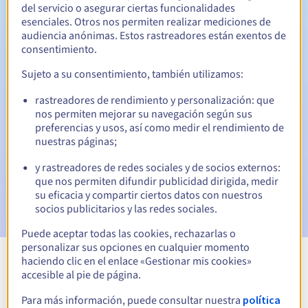
del servicio o asegurar ciertas funcionalidades
esenciales. Otros nos permiten realizar mediciones de
30 días
Período de redención
audiencia anónimas. Estos rastreadores están exentos de
consentimiento.
Sujeto a su consentimiento, también utilizamos:
Notificaciones automáticas:
rastreadores de rendimiento y personalización: que
Emails de aviso:
60, 30, 15, 7 y 3 días antes de la fecha de
nos permiten mejorar su navegación según sus
vencimiento
preferencias y usos, así como medir el rendimiento de
nuestras páginas;
Email el día del vencimiento
para notificar la suspensión
del nombre de dominio
y rastreadores de redes sociales y de socios externos:
que nos permiten difundir publicidad dirigida, medir
Email tras el Redemption Grace Period
para notificar la
su eficacia y compartir ciertos datos con nuestros
eliminación del nombre de dominio
socios publicitarios y las redes sociales.
Puede aceptar todas las cookies, rechazarlas o
personalizar sus opciones en cualquier momento
haciendo clic en el enlace «Gestionar mis cookies»
Ver todas las extensiones
accesible al pie de página.
Para más información, puede consultar nuestra
política