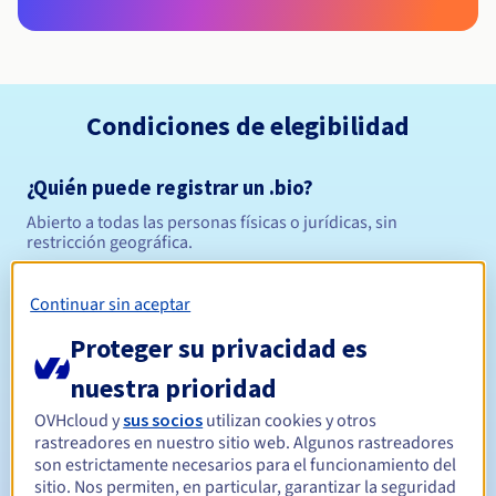
Condiciones de elegibilidad
¿Quién puede registrar un .bio?
Abierto a todas las personas físicas o jurídicas, sin
restricción geográfica.
Reglas de gestión y notificaciones
Continuar sin aceptar
Proteger su privacidad es
Entre 1 y 10 años
Período de registro
nuestra prioridad
OVHcloud y
sus socios
utilizan cookies y otros
Entre 1 y 10 años
Período de renovación
rastreadores en nuestro sitio web. Algunos rastreadores
son estrictamente necesarios para el funcionamiento del
sitio. Nos permiten, en particular, garantizar la seguridad