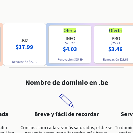
Oferta
Oferta
.INFO
.PRO
.BIZ
$23.27
$25.71
$17.99
$4.03
$3.46
Renovación
$25.89
Renovación
$28.69
Renovación
$22.19
Nombre de dominio en .be
ada
Breve y fácil de recordar
Serv
itio
Con los .com cada vez más saturados, el .be se
Tu domin
ga. Una
presenta como una alternativa más breve,
contra