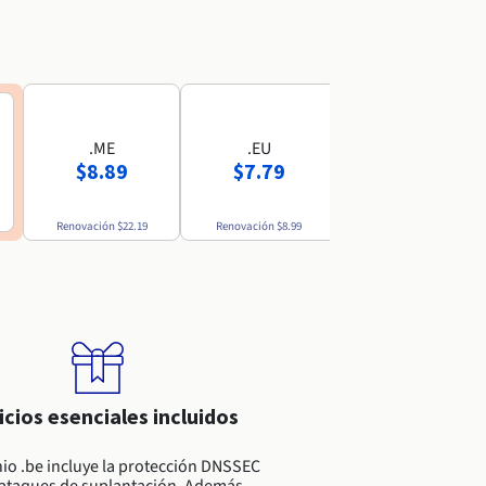
.ME
.EU
.MX
$8.89
$7.79
$52.69
Renovación
$22.19
Renovación
$8.99
Renovación
$54.49
icios esenciales incluidos
io .be incluye la protección DNSSEC
 ataques de suplantación. Además,