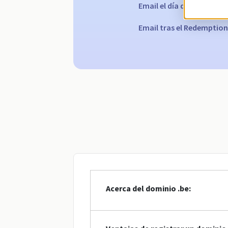
Email el día del vencimie
Email tras el Redemption
Acerca del dominio .be: