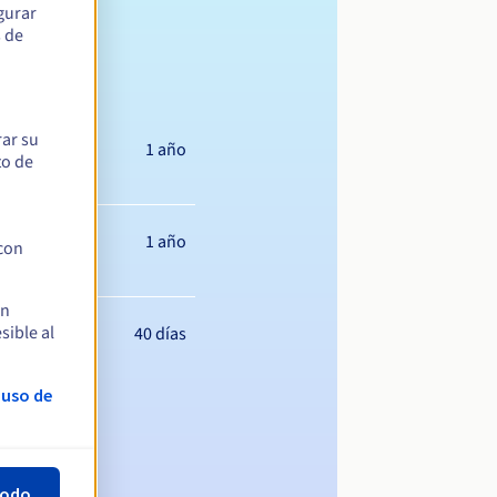
egurar
s de
rar su
1 año
to de
1 año
 con
en
sible al
40 días
 uso de
todo