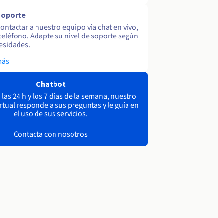
soporte
ontactar a nuestro equipo vía chat en vivo,
y teléfono. Adapte su nivel de soporte según
esidades.
más
Chatbot
las 24 h y los 7 días de la semana, nuestro
irtual responde a sus preguntas y le guía en
el uso de sus servicios.
Contacta con nosotros