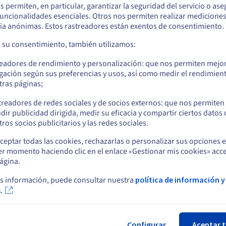
ar un .be?
os permiten, en particular, garantizar la seguridad del servicio o as
 funcionalidades esenciales. Otros nos permiten realizar medicione
s físicas o jurídicas, sin restricción geográfica.
ia anónimas. Estos rastreadores están exentos de consentimiento.
Reglas de gestión y notificaciones
a su consentimiento, también utilizamos:
readores de rendimiento y personalización: que nos permiten mejo
gación según sus preferencias y usos, así como medir el rendimien
tras páginas;
treadores de redes sociales y de socios externos: que nos permiten
dir publicidad dirigida, medir su eficacia y compartir ciertos datos
ros socios publicitarios y las redes sociales.
ceptar todas las cookies, rechazarlas o personalizar sus opciones 
er momento haciendo clic en el enlace «Gestionar mis cookies» acce
ágina.
s información, puede consultar nuestra
política de información y
.
ticas:
, 7 y 3 días antes de la fecha de vencimiento
Configurar
Aceptar 