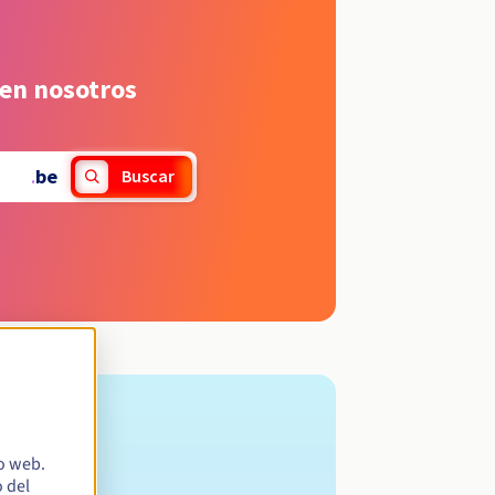
 en nosotros
.
be
Buscar
io web.
 del