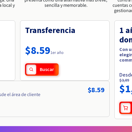
 local y
sencilla y memorable.
cuentas c
gestionar
Transferencia
1 a
dom
$8.59
Con u
1er año
elegir
comm
Buscar
Desd
$3,09
$1
$8.59
e el área de cliente