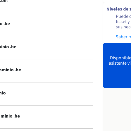
.be:
Niveles de 
Puede c
ticket 
o .be
sus nec
Saber 
inio .be
Disponible 
asistente v
ominio .be
nio
minio .be