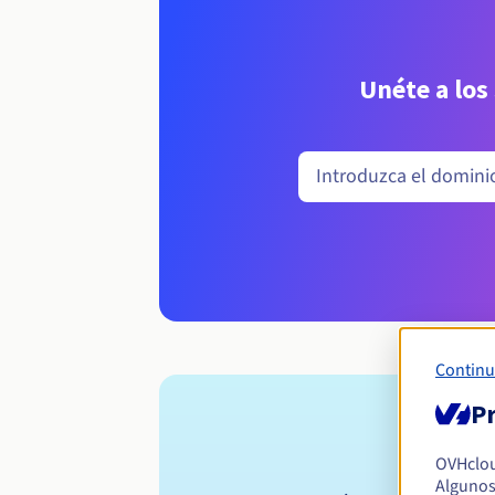
Unéte a los
Continu
Pr
OVHclo
Algunos