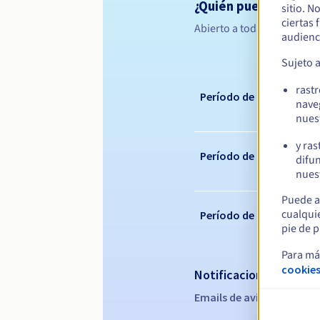
¿Quién puede registr
sitio. N
ciertas
Abierto a todas las persona
audienc
Sujeto 
rast
Período de registro
nave
nues
y ras
Período de renovación
difun
nuest
Puede a
cualqui
Período de redención
pie de p
Para má
cookies
Notificaciones automá
Emails de aviso:
60, 30, 15