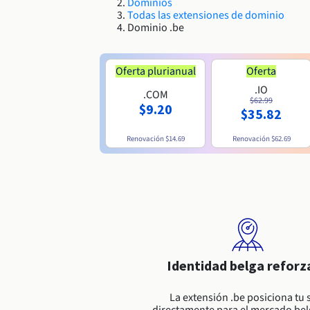
Dominios
Todas las extensiones de dominio
Dominio .be
Oferta plurianual
Oferta
.IO
.COM
$62.99
$9.20
$35.82
Renovación
$14.69
Renovación
$62.69
Identidad belga reforz
La extensión .be posiciona tu s
directamente para el mercado bel