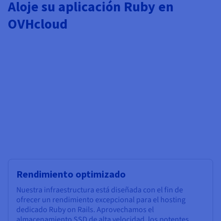
Documentación
Documentación
Documentación
Aloje su aplicación Ruby en
Precios
Roadmap & Changelog
Roadmap & Changelog
Roadmap & Changelog
Observabilidad
OVHcloud
Disponibilidad por regiones
Documentación
Roadmap & Changelog
Roadmap y Changelog
Rendimiento optimizado
Nuestra infraestructura está diseñada con el fin de
ofrecer un rendimiento excepcional para el hosting
dedicado Ruby on Rails. Aprovechamos el
almacenamiento SSD de alta velocidad, los potentes