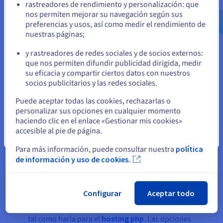
rastreadores de rendimiento y personalización: que
us.ovhcloud.com/
Inglés
USD - $
Soporte experto
nos permiten mejorar su navegación según sus
preferencias y usos, así como medir el rendimiento de
Cuando usted se encuentra con desafíos técnicos, es esencial
nuestras páginas;
o
poder acceder al soporte experto tanto para las aplicaciones
como para las bases de datos. El hosting Ruby on Rails de
y rastreadores de redes sociales y de socios externos:
OVHcloud se entrega con un equipo de soporte dedicado con
Permanezca en el sitio web actual
que nos permiten difundir publicidad dirigida, medir
conocimientos profundos del framework Rails, lo que
su eficacia y compartir ciertos datos con nuestros
significa que usted tiene a su disposición la asistencia de
socios publicitarios y las redes sociales.
profesionales experimentados que entienden las
Seleccione otro sitio web
complejidades de Rails.
Puede aceptar todas las cookies, rechazarlas o
personalizar sus opciones en cualquier momento
haciendo clic en el enlace «Gestionar mis cookies»
accesible al pie de página.
¿Cómo desplegar Ruby on Rails?
Cerrar
Para más información, puede consultar nuestra
política
Desplegar su aplicación Ruby on Rails con OVHcloud es un
de información y uso de cookies.
proceso muy sencillo. A continuación, una guía simplificada
para comenzar:
Configurar
Aceptar todo
Elija su plan alojamiento
: Elija el plan de hosting
OVHcloud Rails que mejor se adapte a sus necesidades,
tal como haría para el
hosting php
. Las opciones