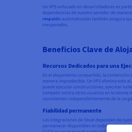
Un VPS enfocado en desarrolladores es parti
dependencias de vuestro servidor de manera 
respaldo
automatizadas también asegura que l
inesperados.
Beneficios Clave de Aloj
Recursos Dedicados para una Ejec
En el alojamiento compartido, la contención 
manera impredecible. Un VPS elimina esto al a
puede ejecutar construcciones, ejecutar suite
competir contra otros usuarios en la misma 
consistentes independientemente de la carga 
Fiabilidad permanente
Las integraciones de Stoat dependen de oyen
permanecer disponibles en todo momento. Un
CI/CD no se apague durante ciclos de desarrol