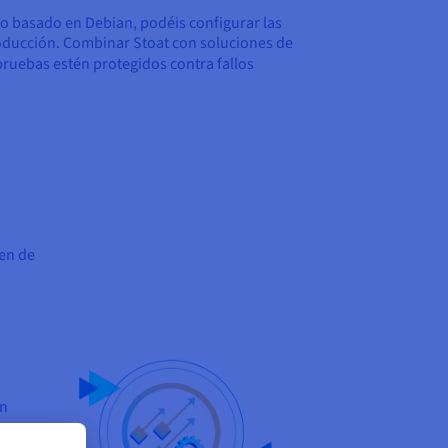
o basado en Debian, podéis configurar las
roducción. Combinar Stoat con soluciones de
pruebas estén protegidos contra fallos
cen de
en