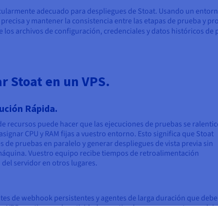
cularmente adecuado para despliegues de Stoat. Usando un entorn
precisa y mantener la consistencia entre las etapas de prueba y p
os archivos de configuración, credenciales y datos históricos de 
ar Stoat en un VPS.
ución Rápida.
de recursos puede hacer que las ejecuciones de pruebas se ralenti
signar CPU y RAM fijas a vuestro entorno. Esto significa que Stoat
s de pruebas en paralelo y generar despliegues de vista previa sin
máquina. Vuestro equipo recibe tiempos de retroalimentación
del servidor en otros lugares.
tes de webhook persistentes y agentes de larga duración que deb
 VPS con tiempo de actividad garantizado asegura que tu canal de
lo críticos. La infraestructura de OVHcloud está diseñada para la