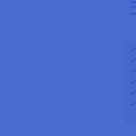
/me
o
8
Gas