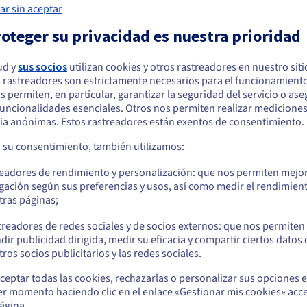
ar sin aceptar
protección anti-DDoS que mantiene tu servidor accesible incluso b
oteger su privacidad es nuestra prioridad
torno
ud y
sus socios
utilizan cookies y otros rastreadores en nuestro sit
ependencias, entornos de ejecución y cadenas de herramientas. Un
 rastreadores son estrictamente necesarios para el funcionamiento
arece que está ubicado en Estados Unidos
odo lo que Stoat requiere, desde versiones específicas de Node.js h
os permiten, en particular, garantizar la seguridad del servicio o as
. No estás limitado por imágenes preconfiguradas o restricciones 
 funcionalidades esenciales. Otros nos permiten realizar medicione
quiere hacer un pedido desde Estados Unidos, deberá buscar el sitio web
entorno de desarrollo local en el servidor y mantener la consistencia 
ia anónimas. Estos rastreadores están exentos de consentimiento.
cuado y crear una cuenta.
a su consentimiento, también utilizamos:
Ve a la página web Estados Unidos
readores de rendimiento y personalización: que nos permiten mejo
us.ovhcloud.com/
Inglés
USD - $
gación según sus preferencias y usos, así como medir el rendimien
d para tu VPS de Stoat?
tras páginas;
o
treadores de redes sociales y de socios externos: que nos permiten
dir publicidad dirigida, medir su eficacia y compartir ciertos datos
Permanezca en el sitio web actual
Escalabilidad flexible y presencia
Ex
ros socios publicitarios y las redes sociales.
mundial
co
ceptar todas las cookies, rechazarlas o personalizar sus opciones 
A medida que tu proyecto crece y tu suite de
Lo
er momento haciendo clic en el enlace «Gestionar mis cookies» acce
Seleccione otro sitio web
pruebas se expande, tus necesidades de
pr
ágina.