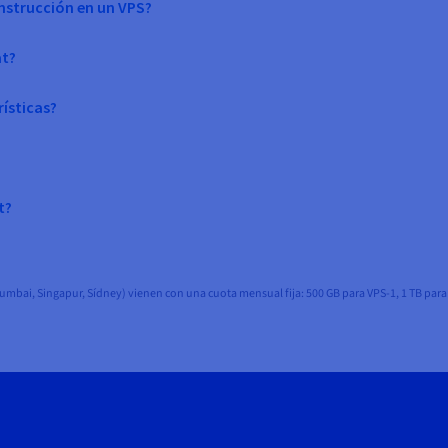
nstrucción en un VPS?
at?
rísticas?
t?
Mumbai, Singapur, Sídney) vienen con una cuota mensual fija: 500 GB para VPS-1, 1 TB para V