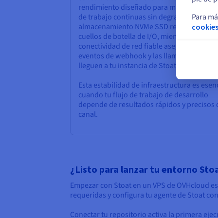
rendimiento diseñado para manejar carga
Para má
de trabajo continuas sin degradación. El
almacenamiento NVMe SSD reduce los
cookies
cuellos de botella de I/O, mientras que la
conectividad de red fiable asegura que los
eventos de webhook y las llamadas a la API
lleguen a tu instancia de Stoat sin demora.
Esta estabilidad de infraestructura es esen
cuando tu flujo de trabajo de desarrollo
depende de resultados rápidos y precisos 
canal.
¿Listo para lanzar tu entorno Sto
Empezar con Stoat en un VPS de OVHcloud es 
requeridas y configura tu agente de Stoat co
Conectar tu repositorio activa la primera ejec