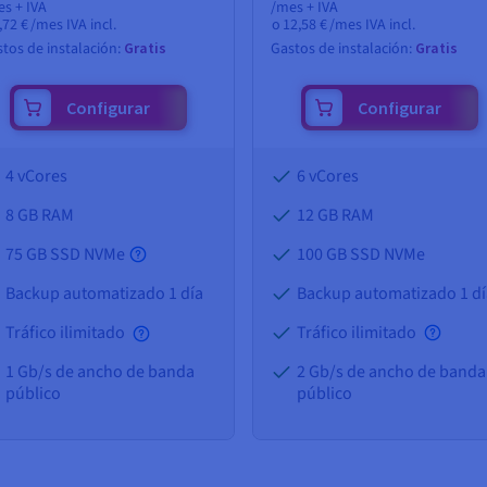
s + IVA
/mes + IVA
,72 €
/mes IVA incl.
o
12,58 €
/mes IVA incl.
tos de instalación:
Gratis
Gastos de instalación:
Gratis
Configurar
Configurar
4 vCores
6 vCores
8 GB
RAM
12 GB
RAM
75 GB SSD NVMe
100 GB SSD NVMe
Backup automatizado 1 día
Backup automatizado 1 dí
Tráfico ilimitado
Tráfico ilimitado
1 Gb/s de ancho de banda
2 Gb/s de ancho de banda
público
público