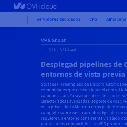
Skip to main content
Home
Servidores dedicados
VPS
Almacena
VPS Stoat
VPS
VPS Stoat
Desplegad pipelines de C
entornos de vista previa
Stoat es un reemplazo de Discord autohosp
comunidades que desean tener el control tota
comunicación. Ya sea que necesitéis un servid
características avanzadas, soporte de voz y v
en la privacidad a Matrix u otras plataformas 
completo sobre vuestros datos. Ejecutar un 
requiere un entorno consistente y aislado d
por recursos compartidos. Un VPS proporcio