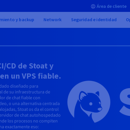
Área de cliente
miento y backup
Network
Seguridad e identidad
O
I/CD de Stoat y
 en un VPS fiable.
edado diseñado para
l de su infraestructura de
or de chat fiable con
ídeo, o una alternativa centrada
alojadas, Stoat os da el control
servidor de chat autohospedado
onde los procesos no compiten
na exactamente eso: