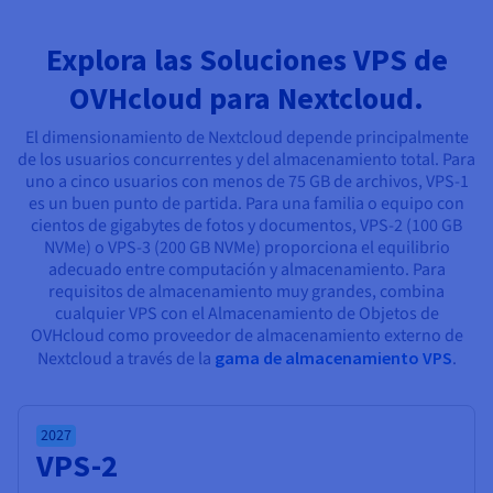
Documentación
Documentación
Documentación
Precios
Roadmap & Changelog
Roadmap & Changelog
Roadmap & Changelog
Observabilidad
Disponibilidad por regiones
Explora las Soluciones VPS de
Documentación
OVHcloud para Nextcloud.
Roadmap & Changelog
Roadmap y Changelog
El dimensionamiento de Nextcloud depende principalmente
de los usuarios concurrentes y del almacenamiento total. Para
uno a cinco usuarios con menos de 75 GB de archivos, VPS-1
es un buen punto de partida. Para una familia o equipo con
cientos de gigabytes de fotos y documentos, VPS-2 (100 GB
NVMe) o VPS-3 (200 GB NVMe) proporciona el equilibrio
adecuado entre computación y almacenamiento. Para
requisitos de almacenamiento muy grandes, combina
cualquier VPS con el Almacenamiento de Objetos de
OVHcloud como proveedor de almacenamiento externo de
Nextcloud a través de la
gama de almacenamiento VPS
.
2027
VPS-2