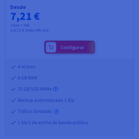
Desde
7,21 €
/mes + IVA
o
8,72 €
/mes IVA incl.
Configurar
4 vCores
8 GB
RAM
75 GB SSD NVMe
Backup automatizado 1 día
Tráfico ilimitado
1 Gb/s de ancho de banda público