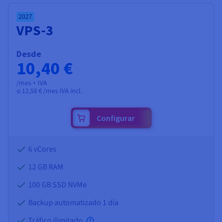
2027
VPS-3
Desde
10,40 €
/mes + IVA
o
12,58 €
/mes IVA incl.
Configurar
6 vCores
12 GB
RAM
100 GB SSD NVMe
Backup automatizado 1 día
Tráfico ilimitado