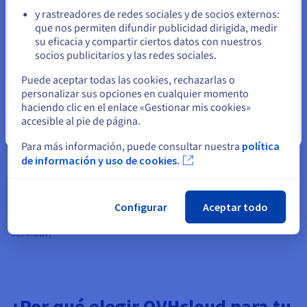
entre 30 y 75 euros al mes indefinidamente. Un VPS de
y rastreadores de redes sociales y de socios externos:
OVHcloud a una tarifa mensual fija sirve a usuarios ilimitados.
Permanezca en el sitio web actual
que nos permiten difundir publicidad dirigida, medir
Añade
copia de seguridad automática de VPS
para la
su eficacia y compartir ciertos datos con nuestros
protección de datos a una fracción del precio de SaaS
socios publicitarios y las redes sociales.
empresarial.
Seleccione otro sitio web
Puede aceptar todas las cookies, rechazarlas o
El ecosistema de aplicaciones de Nextcloud
personalizar sus opciones en cualquier momento
haciendo clic en el enlace «Gestionar mis cookies»
La tienda de aplicaciones de Nextcloud ofrece más de 400
accesible al pie de página.
aplicaciones. Nextcloud Office permite la edición colaborativa
Cerrar
en tiempo real de archivos .docx, .xlsx y .pptx en el navegador
Para más información, puede consultar nuestra
política
a través de Collabora o OnlyOffice. Nextcloud Talk
de información y uso de cookies.
proporciona videollamadas y mensajería de equipo cifradas
de extremo a extremo. Deck proporciona gestión de
proyectos estilo Kanban. Memories organiza fotos con
reconocimiento facial. Todo se instala en un clic desde la
Configurar
Aceptar todo
interfaz de administración sin necesidad de configuración del
servidor.
¿Por qué elegir OVHcloud para tu