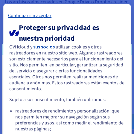
Los archivos almacenados en Google Drive o Dropbox residen
en servidores de EE. UU. sujetos a la CLOUD Act. En un VPS de
OVHcloud en Francia o Alemania, tus datos permanecen en
Continuar sin aceptar
Europa bajo el GDPR, alojados en un centro de datos que
nunca está obligado a responder a órdenes legales no
Proteger su privacidad es
europeas. Para médicos, abogados, contables y profesionales
nuestra prioridad
que manejan datos confidenciales, esta distinción no es
opcional. Nuestro
VPS protegido contra DDoS
proporciona
OVHcloud y
sus socios
utilizan cookies y otros
seguridad a nivel de red junto con alojamiento en un centro
rastreadores en nuestro sitio web. Algunos rastreadores
de datos conforme al GDPR.
son estrictamente necesarios para el funcionamiento del
sitio. Nos permiten, en particular, garantizar la seguridad
Parece que está ubicado en Estados
Datos alojados exclusivamente en tu centro de datos
del servicio o asegurar ciertas funcionalidades
europeo de OVHcloud elegido.
Unidos
esenciales. Otros nos permiten realizar mediciones de
No hay acceso de terceros a los archivos sin tu
audiencia anónimas. Estos rastreadores están exentos de
autorización explícita
Si quiere hacer un pedido desde Estados Unidos, deberá buscar
consentimiento.
Cifrado de extremo a extremo disponible para carpetas
el sitio web adecuado y crear una cuenta.
sensibles a través de la aplicación Nextcloud E2EE
Sujeto a su consentimiento, también utilizamos:
Ve a la página web Estados Unidos
Usuarios ilimitados a un coste mensual fijo
rastreadores de rendimiento y personalización: que
us.ovhcloud.com/
Inglés
USD - $
nos permiten mejorar su navegación según sus
Google Workspace cobra al menos 6 euros por usuario al
preferencias y usos, así como medir el rendimiento de
mes. Dropbox Business cobra 15 euros por usuario. Para un
nuestras páginas;
o
equipo de cinco personas, las suscripciones SaaS cuestan