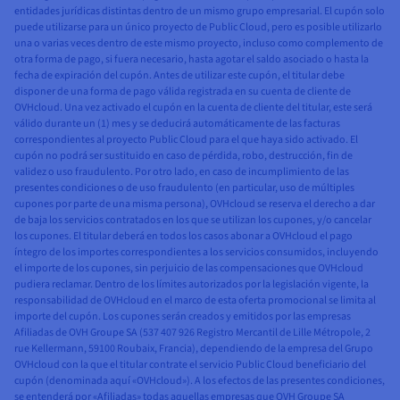
entidades jurídicas distintas dentro de un mismo grupo empresarial. El cupón solo
puede utilizarse para un único proyecto de Public Cloud, pero es posible utilizarlo
una o varias veces dentro de este mismo proyecto, incluso como complemento de
otra forma de pago, si fuera necesario, hasta agotar el saldo asociado o hasta la
fecha de expiración del cupón. Antes de utilizar este cupón, el titular debe
disponer de una forma de pago válida registrada en su cuenta de cliente de
OVHcloud. Una vez activado el cupón en la cuenta de cliente del titular, este será
válido durante un (1) mes y se deducirá automáticamente de las facturas
correspondientes al proyecto Public Cloud para el que haya sido activado. El
cupón no podrá ser sustituido en caso de pérdida, robo, destrucción, fin de
validez o uso fraudulento. Por otro lado, en caso de incumplimiento de las
presentes condiciones o de uso fraudulento (en particular, uso de múltiples
cupones por parte de una misma persona), OVHcloud se reserva el derecho a dar
de baja los servicios contratados en los que se utilizan los cupones, y/o cancelar
los cupones. El titular deberá en todos los casos abonar a OVHcloud el pago
íntegro de los importes correspondientes a los servicios consumidos, incluyendo
el importe de los cupones, sin perjuicio de las compensaciones que OVHcloud
pudiera reclamar. Dentro de los límites autorizados por la legislación vigente, la
responsabilidad de OVHcloud en el marco de esta oferta promocional se limita al
importe del cupón. Los cupones serán creados y emitidos por las empresas
Afiliadas de OVH Groupe SA (537 407 926 Registro Mercantil de Lille Métropole, 2
rue Kellermann, 59100 Roubaix, Francia), dependiendo de la empresa del Grupo
OVHcloud con la que el titular contrate el servicio Public Cloud beneficiario del
cupón (denominada aquí «OVHcloud»). A los efectos de las presentes condiciones,
se entenderá por «Afiliadas» todas aquellas empresas que OVH Groupe SA