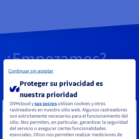
¿Empezamos?
Continuar sin aceptar
Cree una cuenta y lance sus
Proteger su privacidad es
servicios en cuestión de minutos
nuestra prioridad
OVHcloud y
sus socios
utilizan cookies y otros
rastreadores en nuestro sitio web. Algunos rastreadores
son estrictamente necesarios para el funcionamiento del
Empezar
sitio. Nos permiten, en particular, garantizar la seguridad
Parece que está ubicado en Estados
del servicio o asegurar ciertas funcionalidades
Unidos
esenciales. Otros nos permiten realizar mediciones de