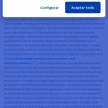
que está asociado el ID de cliente utilizado. El cupón se asigna a una persona física
o jurídica concreta que ya tenga una cuenta de cliente de OVHcloud, y está
Configurar
Aceptar todo
asociado a su ID de cliente (identificador único). En caso de que la persona física o
jurídica disponga de varios ID de cliente, el cupón se asociará a un único ID, sin que
sea posible modificar la cuenta de cliente asociada al cupón ni beneficiarse de
varios cupones. Así pues, una misma persona física o jurídica solo podrá utilizar un
único cupón, aunque disponga de varios ID de cliente diferentes. En caso de que el
cupón sea utilizado por un ID de cliente diferente al ID de cliente al que está
asociado el cupón, OVHcloud se reserva el derecho a cancelar o dar de baja los
servicios obtenidos de esta forma, de pleno derecho, sin formalidad legal ni
indemnización y sin reemisión del cupón. El uso del cupón está sujeto a la plena
aceptación de las presentes condiciones, así como de las Condiciones Generales y
las Condiciones Particulares aplicables a los servicios obtenidos, disponibles en la
dirección
https://www.ovhcloud.com/es-es/terms-and-
conditions/contracts/
. A título excepcional, los importes derivados de este
cupón no forman parte de la base del importe mensual de los servicios utilizados
en el marco de los niveles de servicio (SLA) y las penalizaciones asociadas. Es decir,
si el titular del cupón consume un importe inferior o igual al cupón durante un
mes concreto, no se abonará ningún importe en concepto de penalización en caso
de incumplimiento del SLA en el marco del servicio, mientras que, si consume un
importe superior, solo se tendrán en cuenta para el cálculo de las penalizaciones
las cantidades abonadas por encima del cupón. El cupón no es intercambiable ni
reembolsable; tampoco es posible su reventa, ni siquiera parcialmente. Asimismo,
tampoco podrá cederse, venderse ni transmitirse bajo ningún concepto, ni de
forma gratuita ni a través de pago, a un tercero. Tampoco podrá transferirse entre