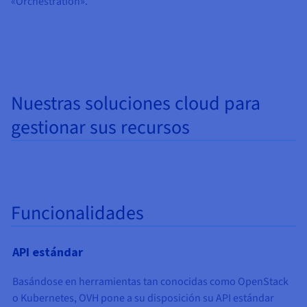
«Orchestration».
Documentación
Documentación
Documentación
Precios
Roadmap & Changelog
Roadmap & Changelog
Roadmap & Changelog
Observabilidad
Disponibilidad por regiones
Documentación
Roadmap & Changelog
Roadmap y Changelog
Nuestras soluciones cloud para
gestionar sus recursos
Funcionalidades
API estándar
Basándose en herramientas tan conocidas como OpenStack
o Kubernetes, OVH pone a su disposición su API estándar