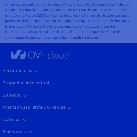
controla, que controlan OVH Groupe SA o con las que OVH Groupe SA se halle bajo
el control común de una entidad tercera. El concepto de control se entiende en el
sentido del artículo L233-3 del Código de Comercio francés, por lo que este control
puede ser directo o indirecto. Por otro lado, el «Grupo OVHcloud» se define como
la empresa OVH Groupe SA y todas sus empresas afiliadas. Las presentes
condiciones están sujetas al derecho francés. Todo litigio que no se resuelva
amistosamente será competencia de los tribunales franceses.
Herramientas
Propiedad intelectual
Soporte
Atención al cliente OVHcloud
Noticias
Redes sociales