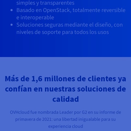
Documentación
Documentación
Documentación
simples y transparentes
Precios
Roadmap & Changelog
Roadmap & Changelog
Roadmap & Changelog
Observabilidad
Basado en OpenStack, totalmente reversible
Disponibilidad por regiones
e interoperable
Documentación
Soluciones seguras mediante el diseño, con
Roadmap & Changelog
Roadmap y Changelog
niveles de soporte para todos los usos
Más de 1,6 millones de clientes ya
confían en nuestras soluciones de
calidad
OVHcloud fue nombrada Leader por G2 en su informe de
primavera de 2021: una libertad inigualable para su
experiencia cloud