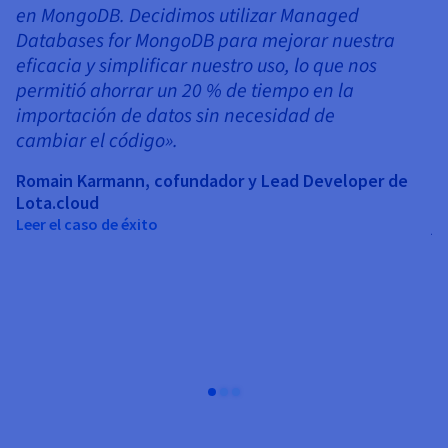
en MongoDB. Decidimos utilizar Managed
Databases for MongoDB para mejorar nuestra
eficacia y simplificar nuestro uso, lo que nos
permitió ahorrar un 20 % de tiempo en la
E
importación de datos sin necesidad de
cambiar el código».
G
a
Romain Karmann, cofundador y Lead Developer de
a
Lota.cloud
Leer el caso de éxito
A
e
a
Da