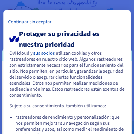
Continuar sin aceptar
Proteger su privacidad es
nuestra prioridad
OVHcloud y
sus socios
utilizan cookies y otros
rastreadores en nuestro sitio web. Algunos rastreadores
son estrictamente necesarios para el funcionamiento del
sitio. Nos permiten, en particular, garantizar la seguridad
Parece que está ubicado en Estados
del servicio o asegurar ciertas funcionalidades
Unidos
esenciales. Otros nos permiten realizar mediciones de
audiencia anónimas. Estos rastreadores están exentos de
Si quiere hacer un pedido desde Estados Unidos, deberá buscar
consentimiento.
el sitio web adecuado y crear una cuenta.
Sujeto a su consentimiento, también utilizamos:
Ve a la página web Estados Unidos
rastreadores de rendimiento y personalización: que
us.ovhcloud.com/
Inglés
USD - $
nos permiten mejorar su navegación según sus
preferencias y usos, así como medir el rendimiento de