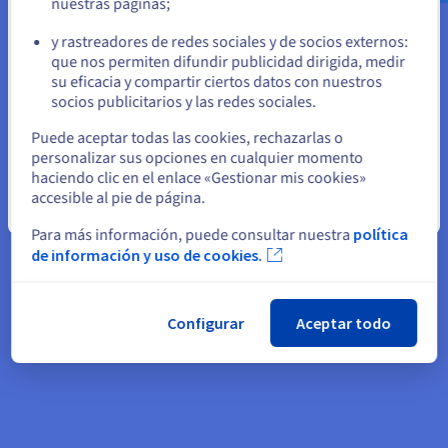
nuestras páginas;
o
Cloud europeo líder según
y rastreadores de redes sociales y de socios externos:
Permanezca en el sitio web actual
que nos permiten difundir publicidad dirigida, medir
Forrester e IDC
su eficacia y compartir ciertos datos con nuestros
socios publicitarios y las redes sociales.
OVHcloud ha sido reconocida como Leader en
The Forrester
Seleccione otro sitio web
Puede aceptar todas las cookies, rechazarlas o
Wave™:
Private Hosted Cloud Services in Europe, T2 2020
y es la
personalizar sus opciones en cualquier momento
única empresa europea incluida en la categoría Leader.
haciendo clic en el enlace «Gestionar mis cookies»
accesible al pie de página.
Asimismo, OVHcloud ha sido reconocida como Contender en
Cerrar
el estudio
IDC MarketScape™:
Worldwide Public Cloud
Para más información, puede consultar nuestra
política
Infrastructure as a Service 2020 Vendor Assessment,
siendo la
de información y uso de cookies.
única empresa europea entre las ocho compañías incluidas
en esta categoría.
Configurar
Aceptar todo