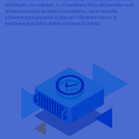
Documentación
Documentación
Documentación
solicitudes. En realidad, sí, el hardware físico del servidor web
Precios
Roadmap & Changelog
Roadmap & Changelog
Roadmap & Changelog
Observabilidad
almacena y envía archivos a los clientes, pero necesita
Disponibilidad por regiones
software para procesar cualquier solicitud e indicar al
Documentación
hardware qué datos deben enviarse al cliente.
Roadmap & Changelog
Roadmap y Changelog