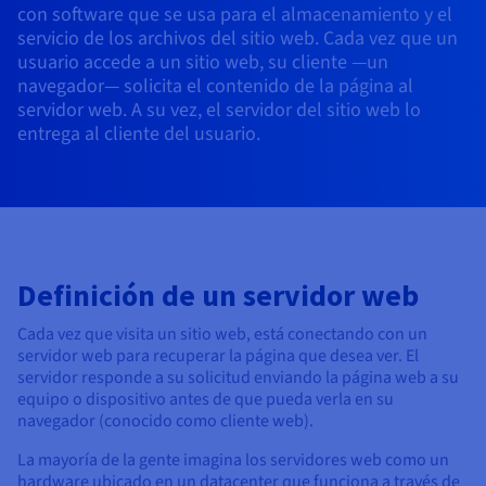
Block Storage & Object Storage
con software que se usa para el almacenamiento y el
AI Endpoints - Catálogo de modelos
Roadmap & Changelog
Roadmap & Changelog
Precios
Desarrolladores
Precios
HYCU for OVHcloud
servicio de los archivos del sitio web. Cada vez que un
Guías y documentación
Managed HSM
Disponibilidad por regiones
MCP Server
Cloud Store
OVHCloud Connect
Reseller
CDN Infrastructure
Bases de datos adicionales
Quantum
DISTRIBUIR MI TRÁFICO
usuario accede a un sitio web, su cliente —un
AI Endpoints - Bases de API
Roadmap & Changelog
Revendedores
Documentación
Guías y documentación
Bases de datos administradas
navegador— solicita el contenido de la página al
SAP HANA ON OVHCLOUD
Load Balancer
Dedicated HSM
Roadmap & Changelog
Conformidad y certificaciones
Cloud Native
CDN Infrastructure
BGP Services
Opción de certificados SSL
servidor web. A su vez, el servidor del sitio web lo
Seguridad
USOS
AI Endpoints - Batch API
Precios
Todos los usos
SAP HANA on Bare Metal
Roadmap & Changelog
Containers & Orchestration
entrega al cliente del usuario.
Disponibilidad por regiones
Infraestructura anti-DDoS
Resiliencia y AZ
AI & HPC
Servicios BGP
Opción CDN
PROTECCIÓN Y SEGURIDAD
Operaciones
Precios
Documentación
SAP HANA on Private Cloud
GPUS
IAM / KMS
Documentación
Disponibilidad por regiones
Roadmap & Changelog
Grid computing
Infraestructura anti-DDoS
OPCP Packager
PROTECCIÓN Y SEGURIDAD
USOS
Nvidia H200
Desarrolladores
Roadmap & Changelog
Documentación
Precios
Logs & Metrics
Roadmap & Changelog
Disponibilidad por regiones
Precios
Infraestructura anti-DDoS
Virtualización y contenerización
Game DDoS Protection
Cómo crear un sitio web
CLOUD READY
NVIDIA H100
Documentación
Documentación
Definición de un servidor web
Precios
Roadmap & Changelog
Roadmap & Changelog
Cloud Ready
Game DDoS Protection
Sitio web y aplicación empresarial
DNSSEC
Alojar tu sitio WordPress
Regiones
NVIDIA L40S
Roadmap & Changelog
Cada vez que visita un sitio web, está conectando con un
Documentación
servidor web para recuperar la página que desea ver. El
Self-Service Portal, API e IaC
DNSSEC
Todos los usos
SSL Gateway
Crear mi sitio web en un solo 1 clic
servidor responde a su solicitud enviando la página web a su
Roadmap & Changelog
NVIDIA L4
equipo o dispositivo antes de que pueda verla en su
IAM & Tenant Management
SSL Gateway
Crear una tienda online
navegador (conocido como cliente web).
Todas las GPU →
Precios
Documentación
La mayoría de la gente imagina los servidores web como un
SO y licencias
Roadmap & Changelog
Gobernanza y cuotas
hardware ubicado en un datacenter que funciona a través de