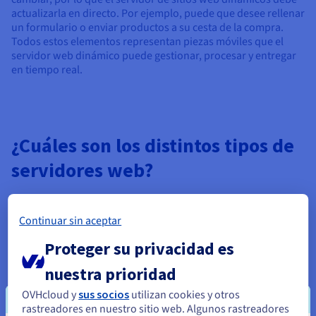
actualizarla en directo. Por ejemplo, puede que desee rellenar
un formulario o enviar productos a su cesta de la compra.
Todos estos elementos representan piezas móviles que el
servidor web dinámico puede gestionar, procesar y entregar
en tiempo real.
¿Cuáles son los distintos tipos de
servidores web?
Continuar sin aceptar
Servidores web dedicados
Proteger su privacidad es
nuestra prioridad
Servidores web compartidos
OVHcloud y
sus socios
utilizan cookies y otros
rastreadores en nuestro sitio web. Algunos rastreadores