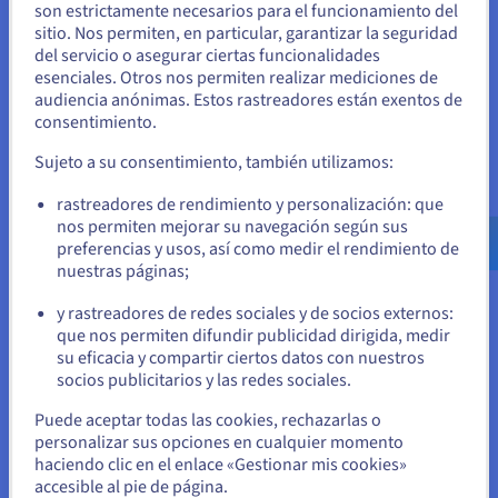
Servidor web virtual
son estrictamente necesarios para el funcionamiento del
sitio. Nos permiten, en particular, garantizar la seguridad
Parece que está ubicado en Estados
¿Qué es una granja de servidores?
del servicio o asegurar ciertas funcionalidades
Unidos
esenciales. Otros nos permiten realizar mediciones de
Se trata de una serie de servidores conectados que ayudan a
audiencia anónimas. Estos rastreadores están exentos de
distribuir las cargas de procesamiento de solicitudes. En lugar
Si quiere hacer un pedido desde Estados Unidos, deberá buscar
consentimiento.
el sitio web adecuado y crear una cuenta.
de un único servidor que tenga que hacer frente a grandes
volúmenes de tráfico entrante, las solicitudes se distribuyen
Sujeto a su consentimiento, también utilizamos:
en varios servidores, utilizando el balanceo de carga para
Ve a la página web Estados Unidos
administrar cualquier volumen de tráfico de manera eficaz.
rastreadores de rendimiento y personalización: que
us.ovhcloud.com/
Inglés
USD - $
nos permiten mejorar su navegación según sus
Una gran empresa puede tener su propia granja de servidores
preferencias y usos, así como medir el rendimiento de
dedicados para administrar el flujo de datos desde diferentes
nuestras páginas;
o
áreas de sus operaciones. Sin embargo, dentro del contexto
de un servidor de sitio web, los proveedores de web hosting
y rastreadores de redes sociales y de socios externos:
suelen utilizar los conjuntos de servidores web para
Permanezca en el sitio web actual
que nos permiten difundir publicidad dirigida, medir
administrar correctamente varias solicitudes de clientes y, al
su eficacia y compartir ciertos datos con nuestros
mismo tiempo, ofrecer y mantener niveles de rendimiento
socios publicitarios y las redes sociales.
aceptables.
Seleccione otro sitio web
Puede aceptar todas las cookies, rechazarlas o
personalizar sus opciones en cualquier momento
haciendo clic en el enlace «Gestionar mis cookies»
¿Cuáles son las soluciones de
accesible al pie de página.