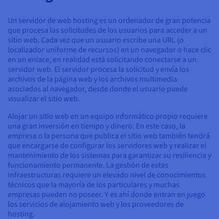
Documentación
Documentación
Documentación
Precios
Roadmap & Changelog
Roadmap & Changelog
Roadmap & Changelog
Observabilidad
Un servidor de web hosting es un ordenador de gran potencia
Disponibilidad por regiones
que procesa las solicitudes de los usuarios para acceder a un
Documentación
sitio web. Cada vez que un usuario escribe una URL (o
Roadmap & Changelog
Roadmap y Changelog
localizador uniforme de recursos) en un navegador o hace clic
en un enlace, en realidad está solicitando conectarse a un
servidor web. El servidor procesa la solicitud y envía los
archivos de la página web y los archivos multimedia
asociados al navegador, desde donde el usuario puede
visualizar el sitio web.
Alojar un sitio web en un equipo informático propio requiere
una gran inversión en tiempo y dinero. En este caso, la
empresa o la persona que publica el sitio web también tendrá
que encargarse de configurar los servidores web y realizar el
mantenimiento de los sistemas para garantizar su resiliencia y
funcionamiento permanente. La gestión de estas
infraestructuras requiere un elevado nivel de conocimientos
técnicos que la mayoría de los particulares y muchas
empresas pueden no poseer. Y es ahí donde entran en juego
los servicios de alojamiento web y los proveedores de
hosting.