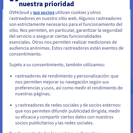
nuestra prioridad
OVHcloud y
sus socios
utilizan cookies y otros
rastreadores en nuestro sitio web. Algunos rastreadores
¿Qué tipo de web hosting
son estrictamente necesarios para el funcionamiento del
sitio. Nos permiten, en particular, garantizar la seguridad
Parece que está ubicado en Estados
necesito?
del servicio o asegurar ciertas funcionalidades
Unidos
esenciales. Otros nos permiten realizar mediciones de
audiencia anónimas. Estos rastreadores están exentos de
Si quiere hacer un pedido desde Estados Unidos, deberá buscar
¿Qué aspectos debemos valorar a la hora de elegir
el mejor
consentimiento.
el sitio web adecuado y crear una cuenta.
servicio de hosting
? En primer lugar, deberá elegir un
servicio de alojamiento web que se adapte a sus necesidades
Sujeto a su consentimiento, también utilizamos:
digitales y su nivel de conocimientos técnicos.
Ve a la página web Estados Unidos
rastreadores de rendimiento y personalización: que
us.ovhcloud.com/
learn
Inglés
USD - $
Contar con un proveedor de alojamiento le permitirá reducir
nos permiten mejorar su navegación según sus
al mínimo los conocimientos técnicos necesarios para una
preferencias y usos, así como medir el rendimiento de
gestión autónoma. Sin embargo, si quiere tener un mayor
nuestras páginas;
o
control sobre los sistemas operativos o las distribuciones
open source, deberá contar con la ayuda de expertos en
y rastreadores de redes sociales y de socios externos:
Permanezca en el sitio web actual
administración que dispongan de los conocimientos técnicos
que nos permiten difundir publicidad dirigida, medir
necesarios. Sin embargo, teniendo en cuenta la enorme
su eficacia y compartir ciertos datos con nuestros
variedad de servicios de hosting disponibles actualmente,
socios publicitarios y las redes sociales.
otra de las preguntas que debemos hacernos es qué tipo de
Seleccione otro sitio web