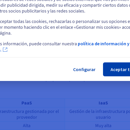
dir publicidad dirigida, medir su eficacia y compartir ciertos datos
Permanezca en el sitio web actual
ros socios publicitarios y las redes sociales.
ceptar todas las cookies, rechazarlas o personalizar sus opciones 
er momento haciendo clic en el enlace «Gestionar mis cookies» acce
Seleccione otro sitio web
ágina.
modelos
de
soluciones cloud
, junto con el IaaS (Infrastructure as a 
s información, puede consultar nuestra
política de información y
.
Cer
elo proporciona a los usuarios acceso a una infraestructura virtual
infraestructura, incluyendo la red, las máquinas virtuales y los si
Configurar
Aceptar 
xtendido, ofrece software alojado directamente por el proveedor. L
ectamente los servicios propuestos por la aplicación.
PaaS
IaaS
fraestructura gestionada por el
Gestión de la infraestructura po
proveedor
usuario
Alta
Muy alta