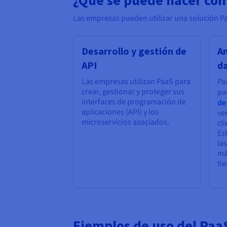
Las empresas pueden utilizar una solución Pa
Desarrollo y gestión de
An
API
d
Las empresas utilizan PaaS para
Pa
crear, gestionar y proteger sus
pa
interfaces de programación de
de
aplicaciones (API) y los
ve
microservicios asociados.
cli
Es
la
má
ti
Ejemplos de uso del Paa