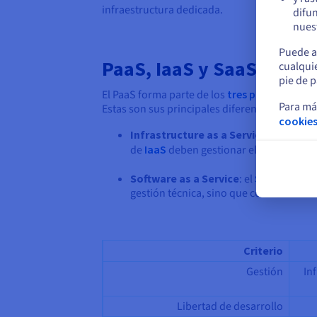
infraestructura dedicada.
difun
nuest
Puede a
PaaS, IaaS y SaaS
cualqui
pie de p
El PaaS forma parte de los
tres principales 
Para má
Estas son sus principales diferencias:
cookies
Infrastructure as a Service
: este mod
de
IaaS
deben gestionar ellos mismos la 
Software as a Service
: el
SaaS
, muy e
gestión técnica, sino que consumen dir
Criterio
Gestión
In
Libertad de desarrollo