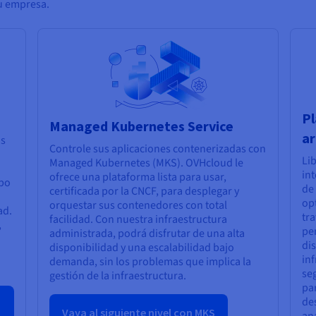
u empresa.
Pl
Managed Kubernetes Service
ar
os
Controle sus aplicaciones contenerizadas con
Lib
Managed Kubernetes (MKS). OVHcloud le
int
ofrece una plataforma lista para usar,
mpo
de
certificada por la CNCF, para desplegar y
opt
orquestar sus contenedores con total
ad.
tr
facilidad. Con nuestra infraestructura
,
pe
administrada, podrá disfrutar de una alta
di
disponibilidad y una escalabilidad bajo
inf
demanda, sin los problemas que implica la
seg
gestión de la infraestructura.
pa
de
Vaya al siguiente nivel con MKS
an