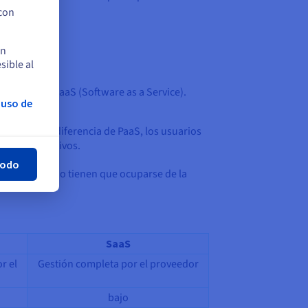
 con
en
sible al
Service) y el SaaS (Software as a Service).
 uso de
rar
 completa. A diferencia de PaaS, los usuarios
stemas operativos.
todo
os usuarios no tienen que ocuparse de la
SaaS
r el
Gestión completa por el proveedor
bajo