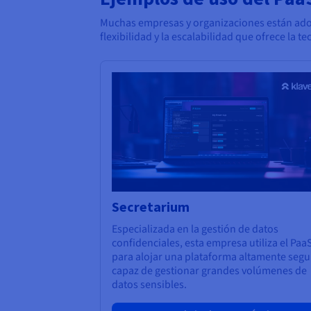
Muchas empresas y organizaciones están adop
flexibilidad y la escalabilidad que ofrece la
Secretarium
Especializada en la gestión de datos
confidenciales, esta empresa utiliza el Paa
para alojar una plataforma altamente segu
capaz de gestionar grandes volúmenes de
datos sensibles.