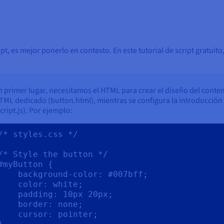
t, es mejor ponerlo en contexto. En este tutorial de script gratuit
n primer lugar, necesitamos el HTML para crear el diseño del conten
TML dedicado (button.html), mientras se configura la introducción d
script.js). Por ejemplo:
/* styles.css */

/* Style the button */

#myButton {

 background-color: #007bff;

   color: white;

  padding: 10px 20px;

   border: none;

  cursor: pointer;
