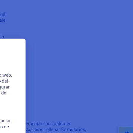
 el
aje
tio
os
e,
ar de
io web.
 del
egurar
s de
rar su
ora puede interactuar con cualquier
to de
nto interactivo, como rellenar formularios,