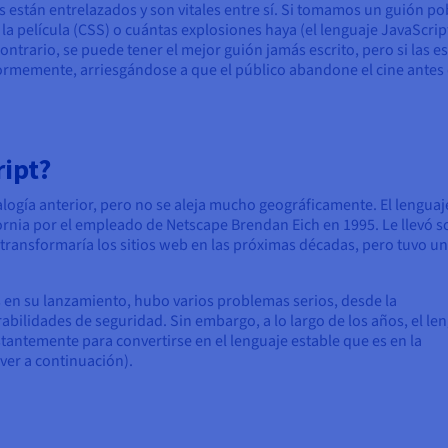
os están entrelazados y son vitales entre sí. Si tomamos un guión
la película (CSS) o cuántas explosiones haya (el lenguaje JavaScript
contrario, se puede tener el mejor guión jamás escrito, pero si las 
normemente, arriesgándose a que el público abandone el cine antes d
ipt?
alogía anterior, pero no se aleja mucho geográficamente. El lenguaj
rnia por el empleado de Netscape Brendan Eich en 1995. Le llevó s
a transformaría los sitios web en las próximas décadas, pero tuvo un
 en su lanzamiento, hubo varios problemas serios, desde la
bilidades de seguridad. Sin embargo, a lo largo de los años, el le
tantemente para convertirse en el lenguaje estable que es en la
ver a continuación).