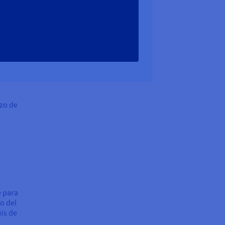
rzo de
e para
o del
xis de