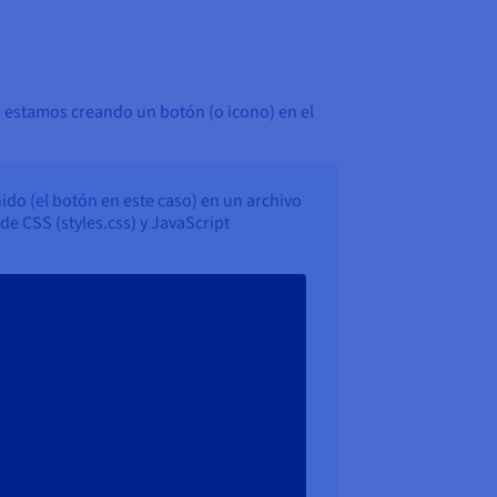
o, estamos creando un botón (o icono) en el
ido (el botón en este caso) en un archivo
e CSS (styles.css) y JavaScript