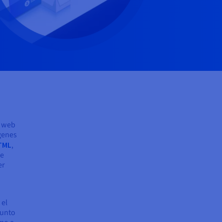
a web
ágenes
TML
,
de
er
 el
junto