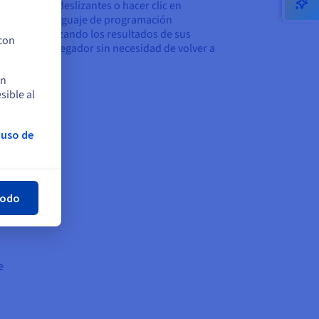
zar imágenes deslizantes o hacer clic en
es con el lenguaje de programación
cript actualizando los resultados de sus
 con
nes en el navegador sin necesidad de volver a
r la página.
en
sible al
 uso de
rar
 pre-
ón,
todo
s sin
e