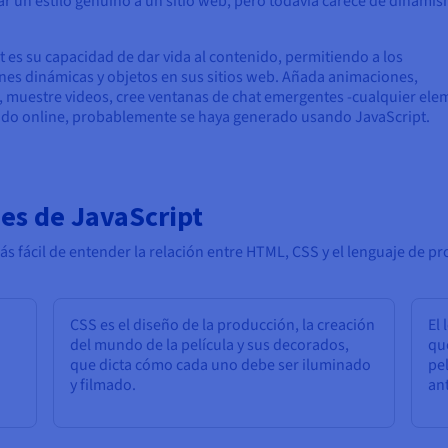
r un estilo genuino a un sitio web, pero todavía carece de dinami
pt es su capacidad de dar vida al contenido, permitiendo a los
ones dinámicas y objetos en sus sitios web. Añada animaciones,
, muestre videos, cree ventanas de chat emergentes -cualquier el
tando online, probablemente se haya generado usando JavaScript.
nes de JavaScript
ás fácil de entender la relación entre HTML, CSS y el lenguaje de p
CSS es el diseño de la producción, la creación
El 
del mundo de la película y sus decorados,
que
que dicta cómo cada uno debe ser iluminado
pel
y filmado.
an