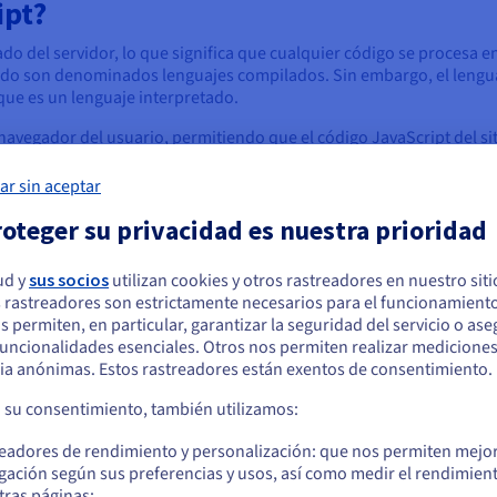
ipt?
 del servidor, lo que significa que cualquier código se procesa en
nudo son denominados lenguajes compilados. Sin embargo, el lengu
que es un lenguaje interpretado.
l navegador del usuario, permitiendo que el código JavaScript del si
gador. Permite a los desarrolladores introducir elementos dinámic
que el «intermediario» (el servidor) se interponga y, potencialment
ar sin aceptar
oteger su privacidad es nuestra prioridad
otores de lenguaje JavaScript para ayudar a los usuarios a disfrut
b. El proceso se divide en tres pasos clave:
ud y
sus socios
utilizan cookies y otros rastreadores en nuestro sit
 rastreadores son estrictamente necesarios para el funcionamiento
arece que está ubicado en Estados Unidos
os permiten, en particular, garantizar la seguridad del servicio o as
 funcionalidades esenciales. Otros nos permiten realizar medicione
quiere hacer un pedido desde Estados Unidos, deberá buscar el sitio web
ia anónimas. Estos rastreadores están exentos de consentimiento.
cuado y crear una cuenta.
a su consentimiento, también utilizamos:
Ve a la página web Estados Unidos
readores de rendimiento y personalización: que nos permiten mejo
us.ovhcloud.com/
Inglés
USD - $
ndo
2. Los HTML y CSS son los primeros archivos que
3. Ah
gación según sus preferencias y usos, así como medir el rendimien
se procesan seguidos de JavaScript. Su código se
eleme
tras páginas;