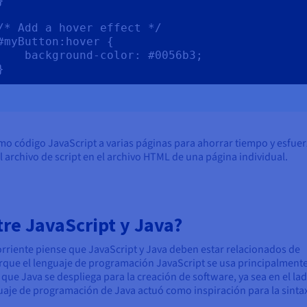
}

/* Add a hover effect */

#myButton:hover {

 background-color: #0056b3;

}
o código JavaScript a varias páginas para ahorrar tiempo y esfue
 archivo de script en el archivo HTML de una página individual.
tre JavaScript y Java?
riente piense que JavaScript y Java deben estar relacionados de
orque el lenguaje de programación JavaScript se usa principalment
que Java se despliega para la creación de software, ya sea en el lad
nguaje de programación de Java actuó como inspiración para la sinta