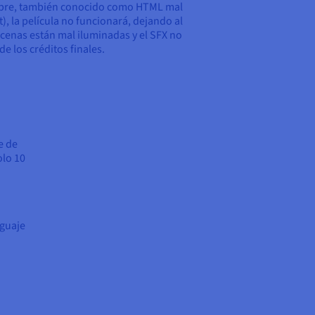
 pobre, también conocido como HTML mal
), la película no funcionará, dejando al
escenas están mal iluminadas y el SFX no
e los créditos finales.
e de
olo 10
nguaje