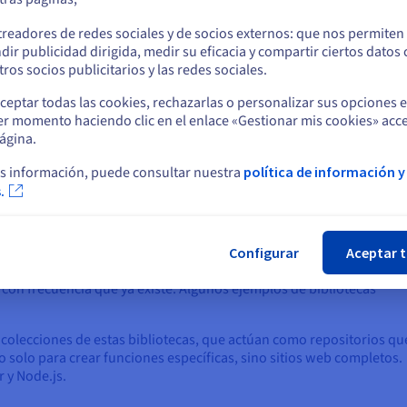
procesa en el navegador, en lugar de enviarse a un
utili
o
servidor para su procesamiento antes de volver a
boton
treadores de redes sociales y de socios externos: que nos permiten
enviarse al navegador.
JavaS
dir publicidad dirigida, medir su eficacia y compartir ciertos datos
Permanezca en el sitio web actual
accio
ros socios publicitarios y las redes sociales.
carga
ceptar todas las cookies, rechazarlas o personalizar sus opciones 
er momento haciendo clic en el enlace «Gestionar mis cookies» acce
Seleccione otro sitio web
ágina.
JavaScript frente a un framework
s información, puede consultar nuestra
política de información y
.
Cer
los desarrolladores pueden acceder a bibliotecas que ofrecen código
avaScript. Esto acelera considerablemente el proceso de codificaci
Configurar
Aceptar 
e en la creación de funcionalidad e infraestructura de aplicacione
con frecuencia que ya existe. Algunos ejemplos de bibliotecas
olecciones de estas bibliotecas, que actúan como repositorios qu
o solo para crear funciones específicas, sino sitios web completos.
 y Node.js.