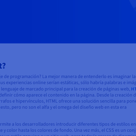
t?
aje de programación? La mejor manera de entenderlo es imaginar l
us experiencias online serían estáticas, sólo habría palabras e im
el lenguaje de marcado principal para la creación de páginas web,
H
definir cómo aparece el contenido en la página. Desde la creación 
párrafos e hipervínculos, HTML ofrece una solución sencilla para pon
esto, pero no son el alfa y el omega del diseño web en esta era
ite a los desarrolladores introducir diferentes tipos de estilos en
 y color hasta los colores de fondo. Una vez más, el CSS es un con