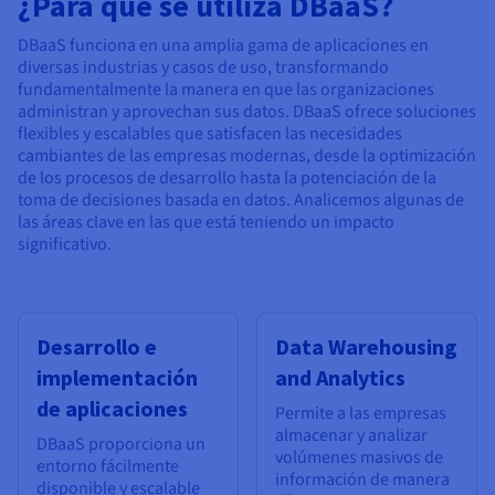
¿Para qué se utiliza DBaaS?
Documentación
Documentación
Documentación
Precios
Roadmap & Changelog
Roadmap & Changelog
Roadmap & Changelog
Observabilidad
DBaaS funciona en una amplia gama de aplicaciones en
Disponibilidad por regiones
diversas industrias y casos de uso, transformando
Documentación
fundamentalmente la manera en que las organizaciones
Roadmap & Changelog
Roadmap y Changelog
administran y aprovechan sus datos. DBaaS ofrece soluciones
flexibles y escalables que satisfacen las necesidades
cambiantes de las empresas modernas, desde la optimización
de los procesos de desarrollo hasta la potenciación de la
toma de decisiones basada en datos. Analicemos algunas de
las áreas clave en las que está teniendo un impacto
significativo.
Desarrollo e
Data Warehousing
implementación
and Analytics
de aplicaciones
Permite a las empresas
almacenar y analizar
DBaaS proporciona un
volúmenes masivos de
entorno fácilmente
información de manera
disponible y escalable