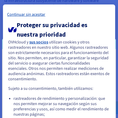
la infraestructura subyacente de hardware y software
necesaria para ejecutar sus bases de datos.
Continuar sin aceptar
Esto implica importantes inversiones iniciales de capital,
costos de mantenimiento constantes y la necesidad de
Proteger su privacidad es
personal de TI especializado para administrar la
infraestructura. DBaaS, por otro lado, elimina la necesidad de
nuestra prioridad
contar con una infraestructura local. El partner cloud se
ocupa de todos los aspectos de hardware y software,
OVHcloud y
sus socios
utilizan cookies y otros
liberando a las organizaciones de las complejidades de la
rastreadores en nuestro sitio web. Algunos rastreadores
gestión de infraestructuras.
son estrictamente necesarios para el funcionamiento del
sitio. Nos permiten, en particular, garantizar la seguridad
Parece que está ubicado en Estados
del servicio o asegurar ciertas funcionalidades
Unidos
esenciales. Otros nos permiten realizar mediciones de
audiencia anónimas. Estos rastreadores están exentos de
Si quiere hacer un pedido desde Estados Unidos, deberá buscar
consentimiento.
el sitio web adecuado y crear una cuenta.
Sujeto a su consentimiento, también utilizamos:
Ve a la página web Estados Unidos
rastreadores de rendimiento y personalización: que
us.ovhcloud.com/
learn
Inglés
USD - $
Provisionamiento y Configuración de la Base
nos permiten mejorar su navegación según sus
preferencias y usos, así como medir el rendimiento de
de Datos
nuestras páginas;
o