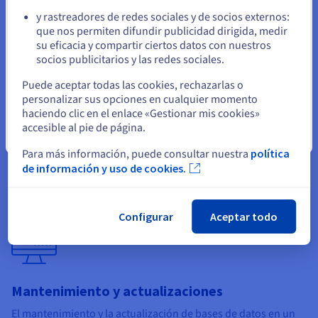
El aprovisionamiento y la configuración de una nueva base de
datos en un entorno tradicional pueden ser complejos y llevar
y rastreadores de redes sociales y de socios externos:
Permanezca en el sitio web actual
mucho tiempo. A menudo implica la instalación manual, la
que nos permiten difundir publicidad dirigida, medir
configuración y la optimización, lo que requiere
su eficacia y compartir ciertos datos con nuestros
administradores de bases de datos especializados.
socios publicitarios y las redes sociales.
Seleccione otro sitio web
DBaaS optimiza este proceso al proporcionar portales de
Puede aceptar todas las cookies, rechazarlas o
autoservicio o API que permiten a los usuarios aprovisionar y
personalizar sus opciones en cualquier momento
configurar bases de datos con solo unos clics o líneas de
haciendo clic en el enlace «Gestionar mis cookies»
código. Esto reduce considerablemente el tiempo y el
accesible al pie de página.
Cerrar
esfuerzo necesarios para poner en funcionamiento una base
Para más información, puede consultar nuestra
política
de datos.
de información y uso de cookies.
Configurar
Aceptar todo
Mantenimiento y actualizaciones
El mantenimiento y la actualización de bases de datos en un