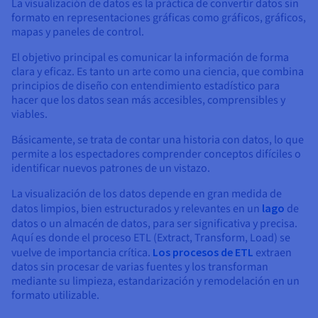
Documentación
Documentación
Documentación
La visualización de datos es la práctica de convertir datos sin
Precios
formato en representaciones gráficas como gráficos, gráficos,
Roadmap & Changelog
Roadmap & Changelog
Roadmap & Changelog
Observabilidad
Disponibilidad por regiones
mapas y paneles de control.
Documentación
El objetivo principal es comunicar la información de forma
Roadmap & Changelog
Roadmap y Changelog
clara y eficaz. Es tanto un arte como una ciencia, que combina
principios de diseño con entendimiento estadístico para
hacer que los datos sean más accesibles, comprensibles y
viables.
Básicamente, se trata de contar una historia con datos, lo que
permite a los espectadores comprender conceptos difíciles o
identificar nuevos patrones de un vistazo.
La visualización de los datos depende en gran medida de
datos limpios, bien estructurados y relevantes en un
lago
de
datos o un almacén
de datos, para ser significativa y precisa.
Aquí es donde el proceso ETL (Extract, Transform, Load) se
vuelve de importancia crítica.
Los procesos de ETL
extraen
datos sin procesar de varias fuentes y los transforman
mediante su limpieza, estandarización y remodelación en un
formato utilizable.