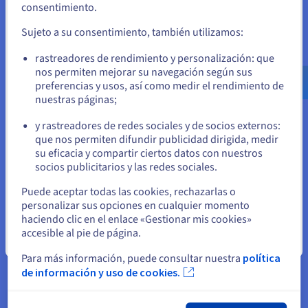
Si quiere hacer un pedido desde Estados Unidos, deberá buscar
consentimiento.
tendencias en evolución como la popularidad de los temas.
el sitio web adecuado y crear una cuenta.
Los trazados de coordenadas paralelas ayudan a comparar
Sujeto a su consentimiento, también utilizamos:
varias variables para varios puntos de datos
Ve a la página web Estados Unidos
simultáneamente, lo que revela agrupaciones y correlaciones
rastreadores de rendimiento y personalización: que
us.ovhcloud.com/
Inglés
USD - $
que podrían estar ocultas en otros tipos de gráficos.
nos permiten mejorar su navegación según sus
preferencias y usos, así como medir el rendimiento de
nuestras páginas;
o
Ejemplos de visualizaciones de
y rastreadores de redes sociales y de socios externos:
Permanezca en el sitio web actual
que nos permiten difundir publicidad dirigida, medir
datos impactantes
su eficacia y compartir ciertos datos con nuestros
socios publicitarios y las redes sociales.
Más allá de comprender los tipos y herramientas, ver la
Seleccione otro sitio web
visualización de los datos en acción revela su verdadero
Puede aceptar todas las cookies, rechazarlas o
poder. Las visualizaciones eficaces no sólo muestran datos,
personalizar sus opciones en cualquier momento
sino que cuentan historias, impulsan cambios y ofrecen
haciendo clic en el enlace «Gestionar mis cookies»
nuevas perspectivas. Esta sección explora impactos reales,
accesible al pie de página.
técnicas inspiradoras, la importancia del enfoque del usuario
Cerrar
y el emocionante futuro del campo.
Para más información, puede consultar nuestra
política
de información y uso de cookies.
Casos prácticos en visualización efectiva