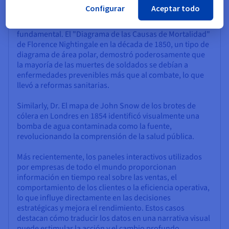
Configurar
Aceptar todo
La historia y los tiempos modernos son ricos con
ejemplos donde la visualización de datos ha sido
fundamental. El "Diagrama de las Causas de Mortalidad"
de Florence Nightingale en la década de 1850, un tipo de
diagrama de área polar, demostró poderosamente que
la mayoría de las muertes de soldados se debían a
enfermedades prevenibles más que al combate, lo que
llevó a reformas sanitarias.
Similarly, Dr. El mapa de John Snow de los brotes de
cólera en Londres en 1854 identificó visualmente una
bomba de agua contaminada como la fuente,
revolucionando la comprensión de la salud pública.
Más recientemente, los paneles interactivos utilizados
por empresas de todo el mundo proporcionan
información en tiempo real sobre las ventas, el
comportamiento de los clientes o la eficiencia operativa,
lo que influye directamente en las decisiones
estratégicas y mejora el rendimiento. Estos casos
destacan cómo traducir los datos en una narrativa visual
puede estimular la acción y el cambio profundo.