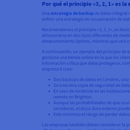
Por qué el principio «3, 2, 1» es l
Una
estrategia de backup
de datos integral 
definir una estrategia de recuperación de dat
Recomendamos el principio «3, 2, 1», es decir
almacenarse en dos tipos diferentes de medi
almacenamiento óptimo, mientras que una cop
A continuación, un ejemplo del principio de b
gestiona una tienda online en la que los clien
información crítica que debe protegerse, como 
empresa X crea:
Dos backups de datos en Londres, uno e
Se crea otra copia de seguridad de dat
En caso de incidente en las instalacion
remoto en Brighton.
Aunque las probabilidades de que ocurr
servidores, el disco duro externo pued
Esto minimiza el riesgo de perder dato
Las empresas también deben considerar la po