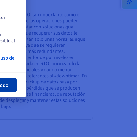
ive (RTO)
uperación o RTO, tan importante como el
 con
idez con la que las operaciones pueden
de datos. Contar con soluciones que
o de tener que recuperar sus datos le
en
dad normal en tan solo unas horas, aunque
sible al
ás elevado, ya que se requieren
fraestructuras más redundantes.
s adoptar un enfoque por niveles en
 uso de
 de datos basada en RTO, priorizando la
rar
 sistemas esenciales y dando menor
s que son más tolerantes al «downtime». En
strategia de backup de datos pasa por
todo
uado entre las pérdidas que se producen
vidad (pérdidas financieras, de reputación
e de desplegar y mantener estas soluciones
 bajo.