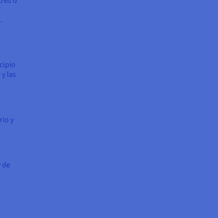
tres o
.
cipio
y las
rio y
y de