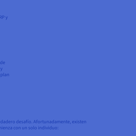
RP y
 de
uy
 plan
rdadero desafío. Afortunadamente, existen
ienza con un solo individuo: