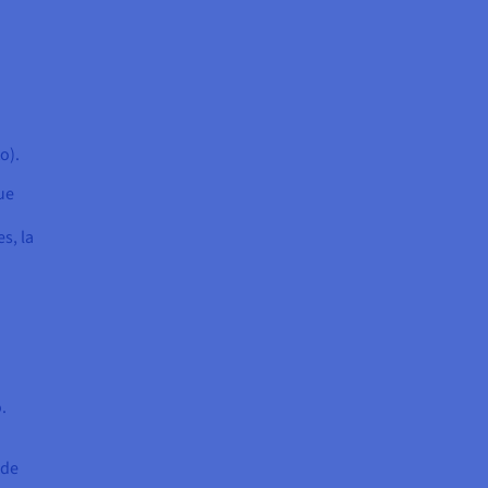
o).
ue
s, la
.
 de