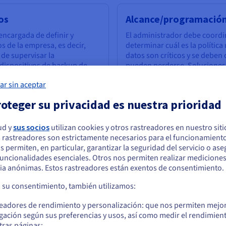
os
Alcance/programación
encargada de definir y
El administrador debe coordin
s de la empresa, es decir,
determinar cuál es la polític
 de supervisar la
datos son críticos y se deben 
dispositivos de backup de
pueden perderse. Soluciones
robarlos en forma continua
Pueden estar basadas en hard
ar sin aceptar
lidad. El administrador
ofreciendo múltiples alternat
o o implementación de
resultados efectivos de back
oteger su privacidad es nuestra prioridad
vos que introduzcan nuevos
definidas (ver a continuación)
ivos de backup o
ntiza que, a medida que la
ud y
sus socios
utilizan cookies y otros rastreadores en nuestro sit
os conjuntos y fuentes de
 rastreadores son estrictamente necesarios para el funcionamiento
arece que está ubicado en Estados Unidos
o.
os permiten, en particular, garantizar la seguridad del servicio o as
 funcionalidades esenciales. Otros nos permiten realizar medicione
quiere hacer un pedido desde Estados Unidos, deberá buscar el sitio web
ia anónimas. Estos rastreadores están exentos de consentimiento.
cuado y crear una cuenta.
a su consentimiento, también utilizamos:
Ve a la página web Estados Unidos
readores de rendimiento y personalización: que nos permiten mejo
us.ovhcloud.com/
learn
Inglés
USD - $
gación según sus preferencias y usos, así como medir el rendimien
tras páginas;