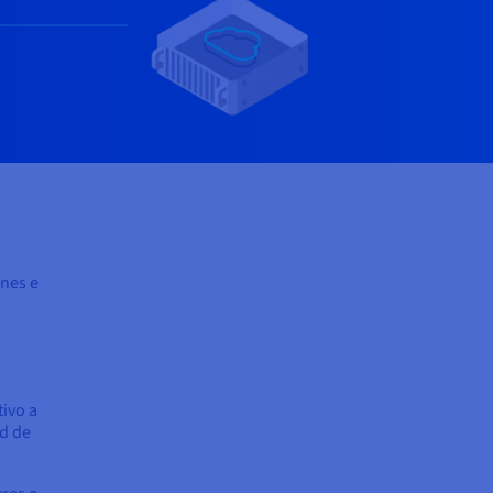
ones e
tivo a
ad de