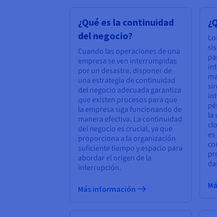
¿Qué es la continuidad
¿
del negocio?
Lo
si
Cuando las operaciones de una
pa
empresa se ven interrumpidas
in
por un desastre, disponer de
ma
una estrategia de continuidad
si
del negocio adecuada garantiza
in
que existen procesos para que
pé
la empresa siga funcionando de
la
manera efectiva. La continuidad
cl
del negocio es crucial, ya que
es
proporciona a la organización
co
suficiente tiempo y espacio para
pr
abordar el origen de la
da
interrupción.
Má
Más información