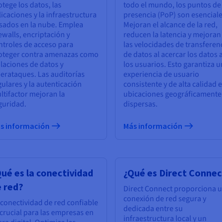
otege los datos, las
todo el mundo, los puntos de
licaciones y la infraestructura
presencia (PoP) son esenciale
sados en la nube. Emplea
Mejoran el alcance de la red,
rewalls, encriptación y
reducen la latencia y mejoran
ntroles de acceso para
las velocidades de transferen
oteger contra amenazas como
de datos al acercar los datos 
olaciones de datos y
los usuarios. Esto garantiza 
berataques. Las auditorías
experiencia de usuario
gulares y la autenticación
consistente y de alta calidad 
ltifactor mejoran la
ubicaciones geográficamente
guridad.
dispersas.
s información
Más información
ué es la conectividad
¿Qué es Direct Connec
 red?
Direct Connect proporciona 
conexión de red segura y
 conectividad de red confiable
dedicada entre su
 crucial para las empresas en
infraestructura local y un