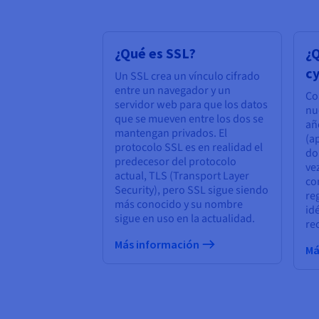
¿Qué es SSL?
¿Q
c
Un SSL crea un vínculo cifrado
entre un navegador y un
Co
servidor web para que los datos
nu
que se mueven entre los dos se
añ
mantengan privados. El
(a
protocolo SSL es en realidad el
do
predecesor del protocolo
ve
actual, TLS (Transport Layer
co
Security), pero SSL sigue siendo
re
más conocido y su nombre
id
sigue en uso en la actualidad.
re
Más información
Má