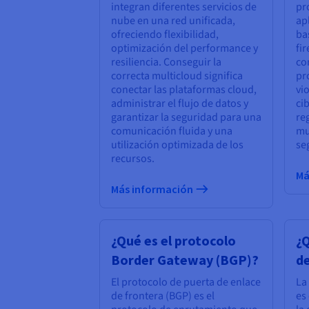
integran diferentes servicios de
pr
nube en una red unificada,
ap
ofreciendo flexibilidad,
ba
optimización del performance y
fi
resiliencia. Conseguir la
co
correcta multicloud significa
pr
conectar las plataformas cloud,
vi
administrar el flujo de datos y
ci
garantizar la seguridad para una
re
comunicación fluida y una
mu
utilización optimizada de los
se
recursos.
Má
Más información
¿Qué es el protocolo
¿Q
Border Gateway (BGP)?
de
El protocolo de puerta de enlace
La
de frontera (BGP) es el
es