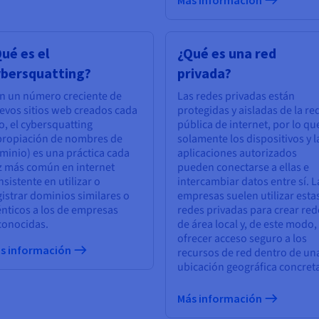
Más información
ué es el
¿Qué es una red
ybersquatting?
privada?
n un número creciente de
Las redes privadas están
evos sitios web creados cada
protegidas y aisladas de la re
o, el cybersquatting
pública de internet, por lo qu
propiación de nombres de
solamente los dispositivos y l
minio) es una práctica cada
aplicaciones autorizados
z más común en internet
pueden conectarse a ellas e
nsistente en utilizar o
intercambiar datos entre sí. L
gistrar dominios similares o
empresas suelen utilizar esta
énticos a los de empresas
redes privadas para crear red
conocidas.
de área local y, de este modo,
ofrecer acceso seguro a los
s información
recursos de red dentro de un
ubicación geográfica concret
Más información