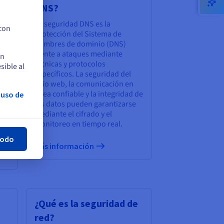
DNS?
La seguridad DNS es la
 con
protección del Sistema de
nombres de dominio (DNS)
ad
frente a ataques mediante
en
técnicas y protocolos
sible al
a
específicos. La seguridad del
sitio web, la comunicación en
e
línea confiable y la integridad de
 uso de
los datos pueden garantizarse
rar
 de
mediante el cifrado y el
de
monitoreo en tiempo real.
todo
Más información
¿Qué es la seguridad de
red?