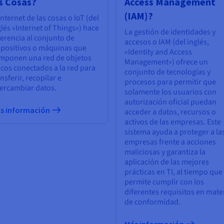
s Cosas?
Access Management
(IAM)?
internet de las cosas o IoT (del
glés «Internet of Things») hace
La gestión de identidades y
ferencia al conjunto de
accesos o IAM (del inglés,
spositivos o máquinas que
«Identity and Access
mponen una red de objetos
Management») ofrece un
sicos conectados a la red para
conjunto de tecnologías y
nsferir, recopilar e
procesos para permitir que
tercambiar datos.
solamente los usuarios con
autorización oficial puedan
s información
acceder a datos, recursos o
activos de las empresas. Este
sistema ayuda a proteger a la
empresas frente a acciones
maliciosas y garantiza la
aplicación de las mejores
prácticas en TI, al tiempo que
permite cumplir con los
diferentes requisitos en mate
de conformidad.