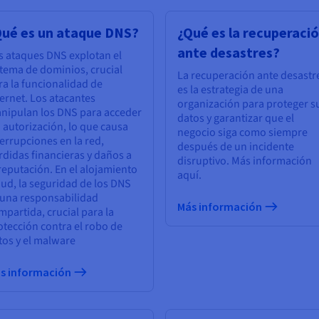
Qué es un ataque DNS?
¿Qué es la recuperaci
ante desastres?
s ataques DNS explotan el
stema de dominios, crucial
La recuperación ante desastr
ra la funcionalidad de
es la estrategia de una
ternet. Los atacantes
organización para proteger s
nipulan los DNS para acceder
datos y garantizar que el
n autorización, lo que causa
negocio siga como siempre
terrupciones en la red,
después de un incidente
rdidas financieras y daños a
disruptivo. Más información
 reputación. En el alojamiento
aquí.
oud, la seguridad de los DNS
 una responsabilidad
Más información
mpartida, crucial para la
otección contra el robo de
tos y el malware
s información