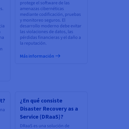
protege el software de las
s.
amenazas cibernéticas
mediante codificación, pruebas
y monitoreo seguros. El
cia
desarrollo moderno debe evitar
a
las violaciones de datos, las
una
pérdidas financieras y el daño a
la reputación.
en
Más información
t?
¿En qué consiste
Disaster Recovery as a
una
Service (DRaaS)?
DRaaS es una solución de