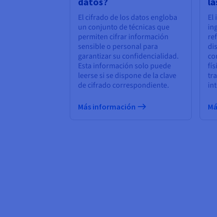
datos?
la
El cifrado de los datos engloba
El 
un conjunto de técnicas que
in
permiten cifrar información
re
sensible o personal para
di
garantizar su confidencialidad.
co
Esta información solo puede
fí
leerse si se dispone de la clave
tra
de cifrado correspondiente.
in
Más información
Má