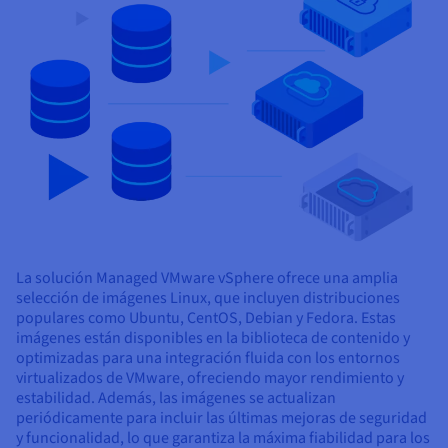
Documentación
Documentación
Documentación
Precios
Roadmap & Changelog
Roadmap & Changelog
Roadmap & Changelog
Observabilidad
Disponibilidad por regiones
Documentación
Roadmap & Changelog
Roadmap y Changelog
La solución Managed VMware vSphere ofrece una amplia
selección de imágenes Linux, que incluyen distribuciones
populares como Ubuntu, CentOS, Debian y Fedora. Estas
imágenes están disponibles en la biblioteca de contenido y
optimizadas para una integración fluida con los entornos
virtualizados de VMware, ofreciendo mayor rendimiento y
estabilidad. Además, las imágenes se actualizan
periódicamente para incluir las últimas mejoras de seguridad
y funcionalidad, lo que garantiza la máxima fiabilidad para los