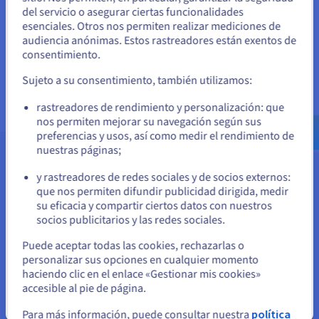
NSX
del servicio o asegurar ciertas funcionalidades
Unidos
esenciales. Otros nos permiten realizar mediciones de
STO-4-
252 €
audiencia anónimas. Estos rastreadores están exentos de
72
Si quiere hacer un pedido desde Estados Unidos, deberá buscar
/VM/mes + IVA
NSX
consentimiento.
el sitio web adecuado y crear una cuenta.
Sujeto a su consentimiento, también utilizamos:
Ve a la página web Estados Unidos
rastreadores de rendimiento y personalización: que
us.ovhcloud.com/
hosted-private-
cloud
Inglés
USD - $
nos permiten mejorar su navegación según sus
preferencias y usos, así como medir el rendimiento de
nuestras páginas;
o
Conformidad de tu parque
y rastreadores de redes sociales y de socios externos:
que nos permiten difundir publicidad dirigida, medir
Permanezca en el sitio web actual
Para asegurarte de que tu parque cumple con las licencias de
su eficacia y compartir ciertos datos con nuestros
Microsoft, es fundamental registrar correctamente tus
socios publicitarios y las redes sociales.
máquinas virtuales. Si despliegas tus máquinas virtuales
Seleccione otro sitio web
Puede aceptar todas las cookies, rechazarlas o
desde las imágenes Microsoft que tienes a tu disposición, el
personalizar sus opciones en cualquier momento
registro será automático.
haciendo clic en el enlace «Gestionar mis cookies»
De lo contrario, deberás realizar este paso de forma manual
accesible al pie de página.
para cumplir con los términos de licencia y garantizar el uso
Cerrar
Para más información, puede consultar nuestra
política
legal del software de Microsoft. Sigue los procedimientos de