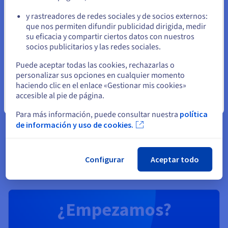
Explore la informática cuántica con una plataforma
unificada: simula, prueba y ejecuta tus algoritmos en
y rastreadores de redes sociales y de socios externos:
emuladores y QPU fácilmente.
Permanezca en el sitio web actual
que nos permiten difundir publicidad dirigida, medir
su eficacia y compartir ciertos datos con nuestros
socios publicitarios y las redes sociales.
Descubrir Quantum as a Service
Seleccione otro sitio web
Puede aceptar todas las cookies, rechazarlas o
personalizar sus opciones en cualquier momento
Identidad, seguridad y operaciones
haciendo clic en el enlace «Gestionar mis cookies»
accesible al pie de página.
Proteja, gestione y monitorice sus servicios cloud en
Cerrar
OVHcloud
Para más información, puede consultar nuestra
política
de información y uso de cookies.
Descubrir Soluciones Identity, Security & Operations
Configurar
Aceptar todo
¿Empezamos?