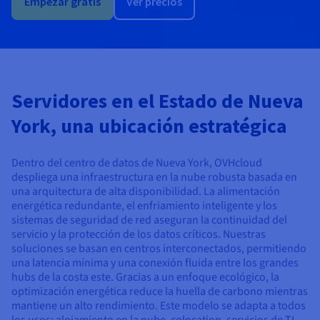
Empezar gratis
Ver precios
Documentación
Documentación
Documentación
Precios
Roadmap & Changelog
Roadmap & Changelog
Roadmap & Changelog
Observabilidad
Disponibilidad por regiones
Documentación
Roadmap & Changelog
Roadmap y Changelog
Servidores en el Estado de Nueva
York, una ubicación estratégica
Dentro del centro de datos de Nueva York, OVHcloud
despliega una infraestructura en la nube robusta basada en
una arquitectura de alta disponibilidad. La alimentación
energética redundante, el enfriamiento inteligente y los
sistemas de seguridad de red aseguran la continuidad del
servicio y la protección de los datos críticos. Nuestras
soluciones se basan en centros interconectados, permitiendo
una latencia mínima y una conexión fluida entre los grandes
hubs de la costa este. Gracias a un enfoque ecológico, la
optimización energética reduce la huella de carbono mientras
mantiene un alto rendimiento. Este modelo se adapta a todos
los usos: alojamiento en la nube, colocation, servicios de TI,