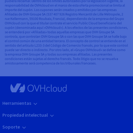
pudiera reclamar. Dentro de los límites autorizados por la legislación vigente, la
responsabilidad de OVHcloud en el marco de esta oferta promocional se limita al
importe del cupón. Los cupones serán creados y emitidos por las empresas
Afiliadas de OVH Groupe SA (537 407 926 Registro Mercantil de Lille Métropole, 2
rue Kellermann, 59100 Roubaix, Francia), dependiendo de la empresa del Grupo
OVHcloud con la que el titular contrate el servicio Public Cloud beneficiario del
cupón (denominada aquí «OVHcloud»). A los efectos de las presentes condiciones,
se entenderá por «Afiliadas» todas aquellas empresas que OVH Groupe SA
controla, que controlan OVH Groupe SA o con las que OVH Groupe SA se halle bajo
el control común de una entidad tercera. El concepto de control se entiende en el
sentido del artículo L233-3 del Código de Comercio francés, por lo que este control
puede ser directo o indirecto. Por otro lado, el «Grupo OVHcloud» se define como
la empresa OVH Groupe SA y todas sus empresas afiliadas. Las presentes
condiciones están sujetas al derecho francés. Todo litigio que no se resuelva
amistosamente será competencia de los tribunales franceses.
Herramientas
Propiedad intelectual
Soporte