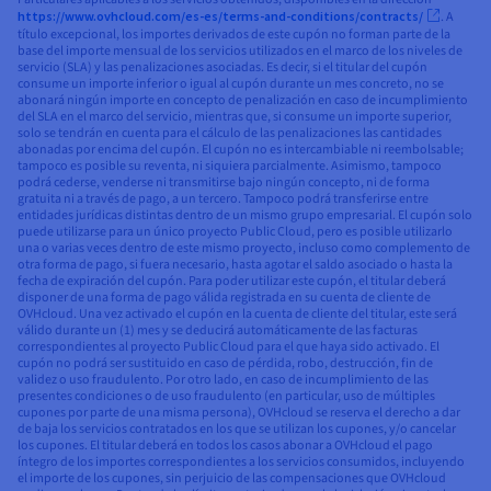
https://www.ovhcloud.com/es-es/terms-and-conditions/contracts/
. A
título excepcional, los importes derivados de este cupón no forman parte de la
base del importe mensual de los servicios utilizados en el marco de los niveles de
servicio (SLA) y las penalizaciones asociadas. Es decir, si el titular del cupón
consume un importe inferior o igual al cupón durante un mes concreto, no se
abonará ningún importe en concepto de penalización en caso de incumplimiento
del SLA en el marco del servicio, mientras que, si consume un importe superior,
solo se tendrán en cuenta para el cálculo de las penalizaciones las cantidades
abonadas por encima del cupón. El cupón no es intercambiable ni reembolsable;
tampoco es posible su reventa, ni siquiera parcialmente. Asimismo, tampoco
podrá cederse, venderse ni transmitirse bajo ningún concepto, ni de forma
gratuita ni a través de pago, a un tercero. Tampoco podrá transferirse entre
entidades jurídicas distintas dentro de un mismo grupo empresarial. El cupón solo
puede utilizarse para un único proyecto Public Cloud, pero es posible utilizarlo
una o varias veces dentro de este mismo proyecto, incluso como complemento de
otra forma de pago, si fuera necesario, hasta agotar el saldo asociado o hasta la
fecha de expiración del cupón. Para poder utilizar este cupón, el titular deberá
disponer de una forma de pago válida registrada en su cuenta de cliente de
OVHcloud. Una vez activado el cupón en la cuenta de cliente del titular, este será
válido durante un (1) mes y se deducirá automáticamente de las facturas
correspondientes al proyecto Public Cloud para el que haya sido activado. El
cupón no podrá ser sustituido en caso de pérdida, robo, destrucción, fin de
validez o uso fraudulento. Por otro lado, en caso de incumplimiento de las
presentes condiciones o de uso fraudulento (en particular, uso de múltiples
cupones por parte de una misma persona), OVHcloud se reserva el derecho a dar
de baja los servicios contratados en los que se utilizan los cupones, y/o cancelar
los cupones. El titular deberá en todos los casos abonar a OVHcloud el pago
íntegro de los importes correspondientes a los servicios consumidos, incluyendo
el importe de los cupones, sin perjuicio de las compensaciones que OVHcloud