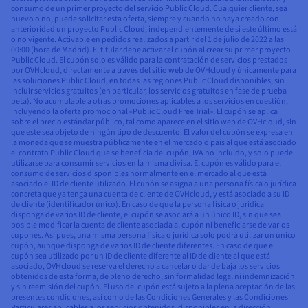
consumo de un primer proyecto del servicio Public Cloud. Cualquier cliente, sea
nuevo o no, puede solicitar esta oferta, siempre y cuando no haya creado con
anterioridad un proyecto Public Cloud, independientemente de si este último está
o no vigente. Activable en pedidos realizados a partir del 1 de julio de 2022 a las
00:00 (hora de Madrid). El titular debe activar el cupón al crear su primer proyecto
Public Cloud. El cupón solo es válido para la contratación de servicios prestados
por OVHcloud, directamente a través del sitio web de OVHcloud y únicamente para
las soluciones Public Cloud, en todas las regiones Public Cloud disponibles, sin
incluir servicios gratuitos (en particular, los servicios gratuitos en fase de prueba
beta). No acumulable a otras promociones aplicables a los servicios en cuestión,
incluyendo la oferta promocional «Public Cloud Free Trial». El cupón se aplica
sobre el precio estándar público, tal como aparece en el sitio web de OVHcloud, sin
que este sea objeto de ningún tipo de descuento. El valor del cupón se expresa en
la moneda que se muestra públicamente en el mercado o país al que está asociado
el contrato Public Cloud que se beneficia del cupón, IVA no incluido, y solo puede
utilizarse para consumir servicios en la misma divisa. El cupón es válido para el
consumo de servicios disponibles normalmente en el mercado al que está
asociado el ID de cliente utilizado. El cupón se asigna a una persona física o jurídica
concreta que ya tenga una cuenta de cliente de OVHcloud, y está asociado a su ID
de cliente (identificador único). En caso de que la persona física o jurídica
disponga de varios ID de cliente, el cupón se asociará a un único ID, sin que sea
posible modificar la cuenta de cliente asociada al cupón ni beneficiarse de varios
cupones. Así pues, una misma persona física o jurídica solo podrá utilizar un único
cupón, aunque disponga de varios ID de cliente diferentes. En caso de que el
cupón sea utilizado por un ID de cliente diferente al ID de cliente al que está
asociado, OVHcloud se reserva el derecho a cancelar o dar de baja los servicios
obtenidos de esta forma, de pleno derecho, sin formalidad legal ni indemnización
y sin reemisión del cupón. El uso del cupón está sujeto a la plena aceptación de las
presentes condiciones, así como de las Condiciones Generales y las Condiciones
Particulares aplicables a los servicios obtenidos, disponibles en la dirección