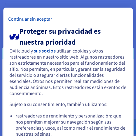
Analytics
Continuar sin aceptar
Saque partido a sus datos y despliegue su Data Stack y
sus aplicaciones en una infraestructura administrada y
Proteger su privacidad es
open source.
nuestra prioridad
Descubrir Cloud Analytics
OVHcloud y
sus socios
utilizan cookies y otros
rastreadores en nuestro sitio web. Algunos rastreadores
son estrictamente necesarios para el funcionamiento del
sitio. Nos permiten, en particular, garantizar la seguridad
Data Platform
Parece que está ubicado en Estados
del servicio o asegurar ciertas funcionalidades
Unidos
Cree y despliegue sus proyectos Data & Analytics en
esenciales. Otros nos permiten realizar mediciones de
tiempo récord con una solución completa, unificada,
audiencia anónimas. Estos rastreadores están exentos de
Si quiere hacer un pedido desde Estados Unidos, deberá buscar
colaborativa y accesible a todos los usuarios.
consentimiento.
el sitio web adecuado y crear una cuenta.
Sujeto a su consentimiento, también utilizamos:
Descubrir Data Platform
Ve a la página web Estados Unidos
rastreadores de rendimiento y personalización: que
us.ovhcloud.com/
Inglés
USD - $
nos permiten mejorar su navegación según sus
Computación cuántica
preferencias y usos, así como medir el rendimiento de
nuestras páginas;
o