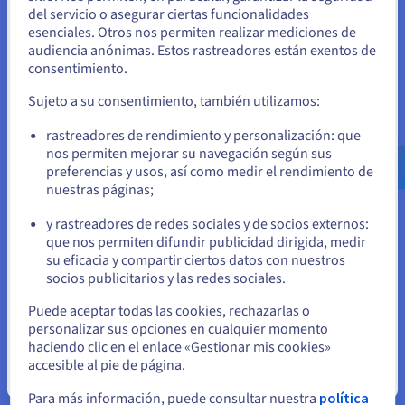
Parece que está ubicado en Estados
Informationstechnik, o BSI) ha desarrollado el Catálogo de
del servicio o asegurar ciertas funcionalidades
Unidos
esenciales. Otros nos permiten realizar mediciones de
Controles de Conformidad del Cloud Computing (C5) como
audiencia anónimas. Estos rastreadores están exentos de
norma de auditoría, actualizada por última vez en 2020. Para
Si quiere hacer un pedido desde Estados Unidos, deberá buscar
consentimiento.
los clientes y partners de OVHcloud, la certificación C5 ofrece
el sitio web adecuado y crear una cuenta.
la posibilidad de demostrar y certificar el cumplimiento por
Sujeto a su consentimiento, también utilizamos:
parte de una plataforma de los controles de seguridad
Ve a la página web Estados Unidos
rastreadores de rendimiento y personalización: que
pertinentes. El C5 aporta el nivel de seguridad informática
us.ovhcloud.com/
Inglés
USD - $
nos permiten mejorar su navegación según sus
establecido por las reglamentaciones, equivalente al IT-
preferencias y usos, así como medir el rendimiento de
Grundschutz, así como una serie de controles específicos
nuestras páginas;
o
para el cloud.
y rastreadores de redes sociales y de socios externos:
Permanezca en el sitio web actual
que nos permiten difundir publicidad dirigida, medir
Más información sobre los criterios C5
su eficacia y compartir ciertos datos con nuestros
socios publicitarios y las redes sociales.
Seleccione otro sitio web
Puede aceptar todas las cookies, rechazarlas o
personalizar sus opciones en cualquier momento
haciendo clic en el enlace «Gestionar mis cookies»
accesible al pie de página.
Cerrar
Para más información, puede consultar nuestra
política