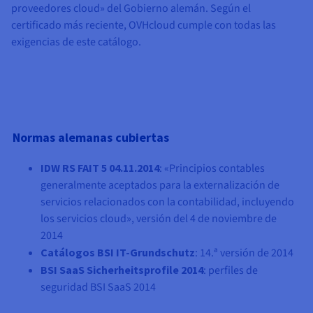
Documentación
Documentación
Documentación
proveedores cloud» del Gobierno alemán. Según el
Precios
Roadmap & Changelog
Roadmap & Changelog
Roadmap & Changelog
Observabilidad
certificado más reciente, OVHcloud cumple con todas las
Disponibilidad por regiones
exigencias de este catálogo.
Documentación
Roadmap & Changelog
Roadmap y Changelog
Normas alemanas cubiertas
IDW RS FAIT 5 04.11.2014
: «Principios contables
generalmente aceptados para la externalización de
servicios relacionados con la contabilidad, incluyendo
los servicios cloud», versión del 4 de noviembre de
2014
Catálogos BSI IT-Grundschutz
: 14.ª versión de 2014
BSI SaaS Sicherheitsprofile 2014
: perfiles de
seguridad BSI SaaS 2014