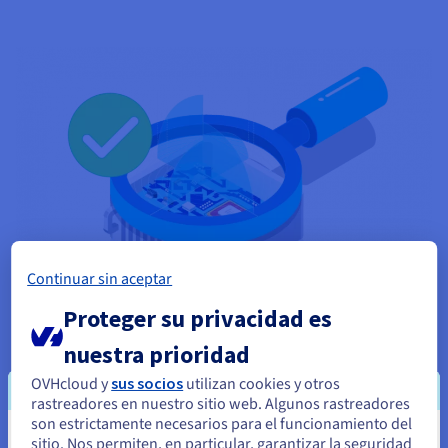
Continuar sin aceptar
Proteger su privacidad es
nuestra prioridad
C5 - Controles de Conformidad del Cloud
Computing
OVHcloud y
sus socios
utilizan cookies y otros
rastreadores en nuestro sitio web. Algunos rastreadores
La Oficina Federal Alemana de Seguridad de las Tecnologías
son estrictamente necesarios para el funcionamiento del
de la Información (Bundesamt für Sicherheit in der
sitio. Nos permiten, en particular, garantizar la seguridad