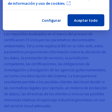
de información y uso de cookies.
Configurar
Aceptar todo
Parámetros y certificados
Los requisitos analizados en el marco del proceso de
certificación C5 incluyen los parámetros denominados
ambientales. Tal y como explica el BSI en su sitio web, estos
parámetros proporcionan información sobre la ubicación de
los datos, la prestación de servicios, la jurisdicción
competente, las certificaciones, las obligaciones de
investigación y divulgación de las agencias gubernamentales,
así como una descripción del sistema. La transparencia
resultante permite a los posibles clientes del cloud decidir si
las normativas legales (por ejemplo, en materia de protección
de datos), las directivas de los clientes o incluso las posibles
amenazas relativas al espionaje industrial garantizan un uso
del servicio cloud adecuado.