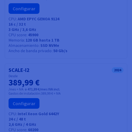
Configurar
CPU
AMD EPYC GENOA 9124
16
c /
32
t
3 GHz / 3,6 GHz
CPU score
45900
Memoria
128 GB hasta 1 TB
Almacenamiento
SSD NVMe
Ancho de banda privado
50 Gb/s
SCALE-I2
2024
Desde
389,99 €
/mes + IVA
o 471,89 €/mes IVA incl.
Gastos de instalación:
389,99 €
+ IVA
Configurar
CPU
Intel Xeon Gold 6442Y
24
c /
48
t
2,6 GHz / 4 GHz
CPU score
60200