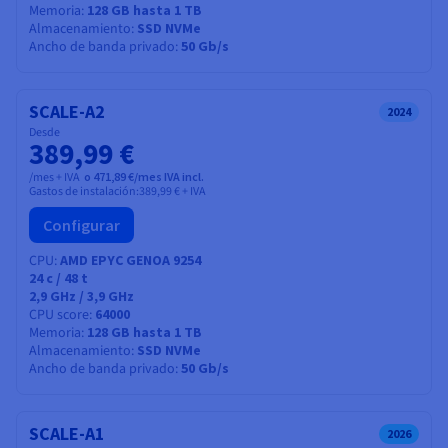
Memoria
128 GB hasta 1 TB
Almacenamiento
SSD NVMe
Ancho de banda privado
50 Gb/s
SCALE-A2
2024
Desde
389,99 €
/mes + IVA
o 471,89 €/mes IVA incl.
Gastos de instalación:
389,99 €
+ IVA
Configurar
CPU
AMD EPYC GENOA 9254
24
c /
48
t
2,9 GHz / 3,9 GHz
CPU score
64000
Memoria
128 GB hasta 1 TB
Almacenamiento
SSD NVMe
Ancho de banda privado
50 Gb/s
SCALE-A1
2026