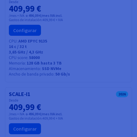
Desde
409,99 €
/mes + IVA
o 496,09 €/mes IVA incl.
Gastos de instalación:
409,99 €
+ IVA
Configurar
CPU
AMD EPYC 9135
16
c /
32
t
3,65 GHz / 4,3 GHz
CPU score
58000
Memoria
128 GB hasta 3 TB
Almacenamiento
SSD NVMe
Ancho de banda privado
50 Gb/s
SCALE-I1
2026
Desde
409,99 €
/mes + IVA
o 496,09 €/mes IVA incl.
Gastos de instalación:
409,99 €
+ IVA
Configurar