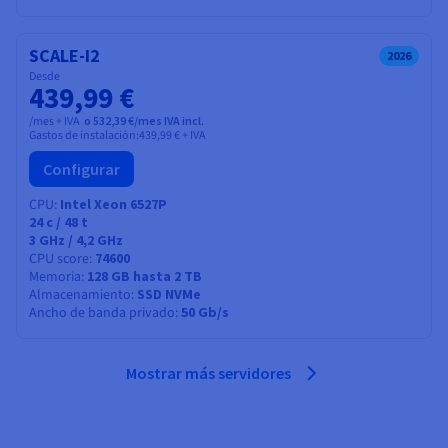
SCALE-I2
2026
Desde
439,99 €
/mes + IVA
o 532,39 €/mes IVA incl.
Gastos de instalación:
439,99 €
+ IVA
Configurar
CPU
Intel Xeon 6527P
24
c /
48
t
3 GHz / 4,2 GHz
CPU score
74600
Memoria
128 GB hasta 2 TB
Almacenamiento
SSD NVMe
Ancho de banda privado
50 Gb/s
Mostrar más servidores