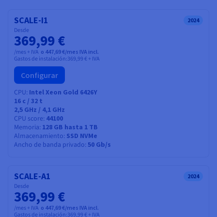
Documentación
Documentación
Documentación
Precios
Roadmap & Changelog
Roadmap & Changelog
Roadmap & Changelog
Observabilidad
SCALE-I1
Disponibilidad por regiones
2024
Desde
Documentación
369,99 €
Roadmap & Changelog
Roadmap y Changelog
/mes + IVA
o 447,69 €/mes IVA incl.
Gastos de instalación:
369,99 €
+ IVA
Configurar
CPU
Intel Xeon Gold 6426Y
16
c /
32
t
2,5 GHz / 4,1 GHz
CPU score
44100
Memoria
128 GB hasta 1 TB
Almacenamiento
SSD NVMe
Ancho de banda privado
50 Gb/s
SCALE-A1
2024
Desde
369,99 €
/mes + IVA
o 447,69 €/mes IVA incl.
Gastos de instalación:
369,99 €
+ IVA