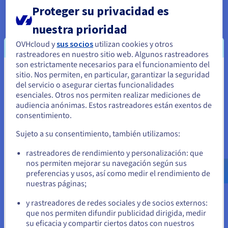
las rutas más cortas y rápidas posibles, evitando saltos
Proteger su privacidad es
innecesarios y congestión de la red. También ubicamos
estratégicamente los servidores en datacenters
nuestra prioridad
geográficamente más cerca de los usuarios o de
intercambios de red específicos, y ofrecemos
OVHcloud y
sus socios
utilizan cookies y otros
almacenamiento perimetral («edge») global.
rastreadores en nuestro sitio web. Algunos rastreadores
son estrictamente necesarios para el funcionamiento del
sitio. Nos permiten, en particular, garantizar la seguridad
Parece que está ubicado en Estados
del servicio o asegurar ciertas funcionalidades
Unidos
esenciales. Otros nos permiten realizar mediciones de
audiencia anónimas. Estos rastreadores están exentos de
Principales características de los
Si quiere hacer un pedido desde Estados Unidos, deberá buscar
consentimiento.
el sitio web adecuado y crear una cuenta.
servidores de baja latencia de
Sujeto a su consentimiento, también utilizamos:
OVHcloud
Ve a la página web Estados Unidos
rastreadores de rendimiento y personalización: que
us.ovhcloud.com/
Inglés
USD - $
nos permiten mejorar su navegación según sus
Los
servidores dedicados
de baja latencia de OVHcloud se
preferencias y usos, así como medir el rendimiento de
basan en una tecnología de última generación, mejorada con
nuestras páginas;
o
funciones específicas diseñadas para ofrecer el máximo
rendimiento, flexibilidad y resistencia operativa para sus
y rastreadores de redes sociales y de socios externos:
aplicaciones más exigentes, incluido el
cloud híbrido
.
Permanezca en el sitio web actual
que nos permiten difundir publicidad dirigida, medir
su eficacia y compartir ciertos datos con nuestros