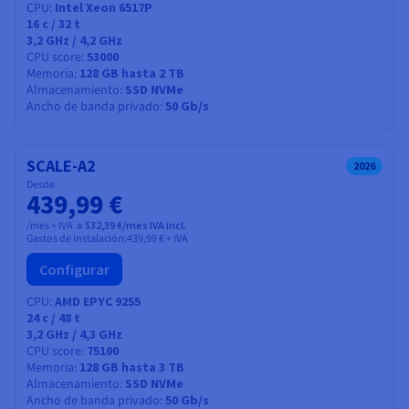
CPU
Intel Xeon 6517P
16
c /
32
t
3,2 GHz / 4,2 GHz
CPU score
53000
Memoria
128 GB hasta 2 TB
Almacenamiento
SSD NVMe
Ancho de banda privado
50 Gb/s
SCALE-A2
2026
Desde
439,99 €
/mes + IVA
o 532,39 €/mes IVA incl.
Gastos de instalación:
439,99 €
+ IVA
Configurar
CPU
AMD EPYC 9255
24
c /
48
t
3,2 GHz / 4,3 GHz
CPU score
75100
Memoria
128 GB hasta 3 TB
Almacenamiento
SSD NVMe
Ancho de banda privado
50 Gb/s