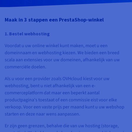
Documentatie
Documentatie
Documentatie
Tarieven
Roadmap & Changelog
Roadmap & Changelog
Roadmap & Changelog
Monitoring
Beschikbaarheid per regio
Maak in 3 stappen een PrestaShop-winkel
Documentatie
Roadmap & Changelog
Roadmap & Changelog
1. Bestel webhosting
Voordat u uw online winkel kunt maken, moet u een
domeinnaam en webhosting kiezen. We bieden een breed
scala aan extensies voor uw domeinen, afhankelijk van uw
commerciële doelen.
Als u voor een provider zoals OVHcloud kiest voor uw
webhosting, bent u niet afhankelijk van een e-
commerceplatform dat maar een beperkt aantal
productpagina's toestaat of een commissie eist voor elke
verkoop. Voor een vaste prijs per maand kunt u uw webshop
starten en deze naar wens aanpassen.
Er zijn geen grenzen, behalve die van uw hosting (storage,