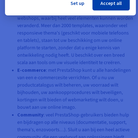
Set up
Accept all
Maatwerk
: PrestaShop is een tool voor het maken van
webshops, waarbij heel veel elementen kunnen worden
veranderd. Meer dan 2000 templates, waaronder veel
responsieve thema's (geschikt voor mobiele telefoons
en tablets), staan tot uw beschikking om uw online
platform te starten, zonder dat u enige kennis van
ontwikkeling nodig heeft. U beschikt over een breed
scala aan tools om uw visuele identiteit te creëren.
E-commerce
: met PrestaShop kunt u alle handelingen
van een e-commercesite verrichten. Of u nu uw
productcatalogus wilt beheren, uw voorraad wilt
bijhouden, uw aankoopprocedures wilt beveiligen,
kortingen wilt bieden of webmarketing wilt doen, u
bouwt aan uw online imago.
Community
: veel PrestaShop-gebruikers bieden hulp
en bijdragen op alle niveaus (documentatie, support,
thema's, enzovoorts…). Sluit u aan bij een heel actieve
community, die een veelvoud aan oplossingen biedt