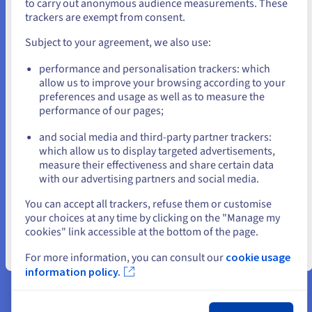
to carry out anonymous audience measurements. These
Anti-DDoS bescherming
: wij beschermen uw
Als je wilt bestellen vanuit [land], moet je de juiste website
trackers are exempt from consent.
doorbladeren en een account aanmaken.
webhosting tegen distributed denial of service attacks
Subject to your agreement, we also use:
(DDoS). Deze bescherming is 24 uur per dag, 7 dagen
Go to Verenigde Staten website
per week actief op alle OVHcloud-services.
performance and personalisation trackers: which
us.ovhcloud.com/
Engels
USD - $
SQL-databases
: bij uw hosting is een database
allow us to improve your browsing according to your
inbegrepen. Voor het gebruik van PrestaShop is een
preferences and usage as well as to measure the
performance of our pages;
or
database nodig.
Multidomeinbeheer
: met multidomeinbeheer kunt u
and social media and third-party partner trackers:
meerdere websites aan hetzelfde webhostingpakket
Blijf op de huidige website
which allow us to display targeted advertisements,
koppelen.
measure their effectiveness and share certain data
with our advertising partners and social media.
PHP 8 + FPM
: uw webpagina's worden tot 7 keer sneller
Selecteer een andere website
geladen. Deze oplossing is inbegrepen bij uw
You can accept all trackers, refuse them or customise
webhosting en wordt voortdurend up-to-date
your choices at any time by clicking on the "Manage my
gehouden.
cookies" link accessible at the bottom of the page.
Sluiten
For more information, you can consult our
cookie usage
information policy.
De voordelen van PrestaShop