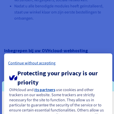
verzenden, vergelijkers, sociale netwerken.
Nadat u alle benodigde modules heeft geïnstalleerd,
staat uw winkel klaar om zijn eerste bestellingen te
ontvangen.
Inbegrepen bij uw OVHcloud-webhosting
Gratis domeinnaam tijdens het eerste jaar
: het
Continue without accepting
domein van uw website is het eerste jaar gratis.
Protecting your privacy is our
Let's Encrypt SSL-certificaat
: het Let's Encrypt SSL-
priority
certificaat is bij uw webhostingpakket inbegrepen. Door
de transacties op uw e-commerce site te versleutelen
OVHcloud and
its partners
use cookies and other
kunt u ervoor zorgen dat uw klanten er zeker van zijn
trackers on our website. Some trackers are strictly
dat de gegevens die via uw winkel worden verzonden,
necessary for the site to function. They allow us in
Je lijkt je in Verenigde Staten te
particular to guarantee the security of the service or to
afkomstig zijn van een veilige bron en vertrouwelijk
bevinden.
ensure certain essential functionalities. Others allow us
blijven.