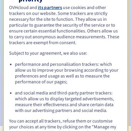
OVHcloud and
its partners
use cookies and other
Tussen 1 en 10 jaar
Verlengingsperiode
trackers on our website. Some trackers are strictly
necessary for the site to function. They allow us in
particular to guarantee the security of the service or to
ensure certain essential functionalities. Others allow us
30 dagen
Inlosperiode
to carry out anonymous audience measurements. These
trackers are exempt from consent.
Subject to your agreement, we also use:
Automatische meldingen:
performance and personalisation trackers: which
Waarschuwings-e-mails:
60, 30, 15, 7 en 3 dagen vóór de
allow us to improve your browsing according to your
vervaldatum
preferences and usage as well as to measure the
performance of our pages;
E-mail op de vervaldatum
om de schorsing van de
domeinnaam te melden
and social media and third-party partner trackers:
which allow us to display targeted advertisements,
E-mail na de Redemption Grace Period
om de
measure their effectiveness and share certain data
verwijdering van de domeinnaam te melden
with our advertising partners and social media.
You can accept all trackers, refuse them or customise
your choices at any time by clicking on the "Manage my