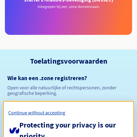
Inbegrepen bij een .zone domeinnaam
Toelatingsvoorwaarden
Wie kan een .zone registreren?
Open voor alle natuurlijke of rechtspersonen, zonder
geografische beperking.
Beheerregels en meldingen
Continue without accepting
Tussen 1 en 10 jaar
Registratieperiode
Protecting your privacy is our
priority