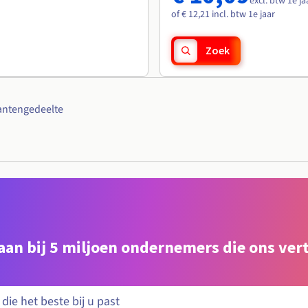
excl. btw 1e ja
of € 12,21 incl. btw 1e jaar
Zoek
antengedeelte
e aan bij 5 miljoen ondernemers die ons ve