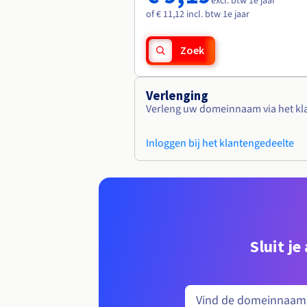
excl. btw 1e jaar
of € 11,12 incl. btw 1e jaar
Zoek
Verlenging
Verleng uw domeinnaam via het kl
Inloggen bij het klantengedeelte
Sluit j