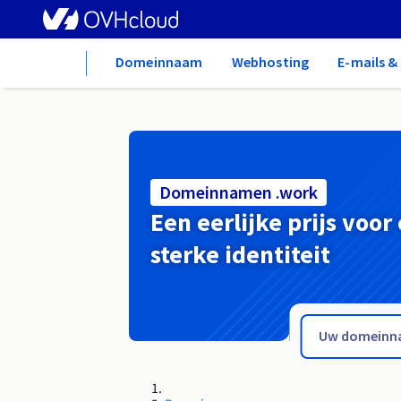
Home
Domeinnaam
Webhosting
E-mails 
Domeinnamen .work
Een eerlijke prijs voor
sterke identiteit
.wolomin.pl