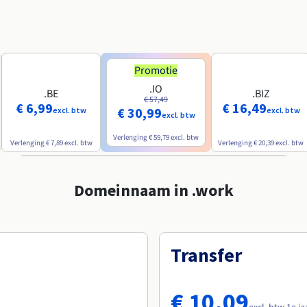
Promotie
.IO
.BE
.BIZ
€ 57,49
€ 6,99
€ 16,49
€ 30,99
excl. btw
excl. btw
excl. btw
Verlenging
€ 59,79
excl. btw
Verlenging
€ 7,89
excl. btw
Verlenging
€ 20,39
excl. btw
Domeinnaam in .work
Transfer
€ 10,09