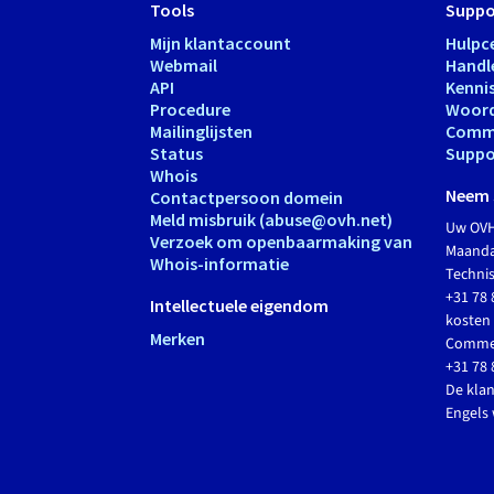
Tools
Suppo
Mijn klantaccount
Hulpc
Webmail
Handl
API
Kenni
Procedure
Woord
Mailinglijsten
Comm
Status
Suppo
Whois
Neem 
Contactpersoon domein
Meld misbruik (abuse@ovh.net)
Uw OVH
Verzoek om openbaarmaking van
Maandag
Whois-informatie
Techni
+31 78 
Intellectuele eigendom
kosten 
Merken
Commer
+31 78 
De klan
Engels