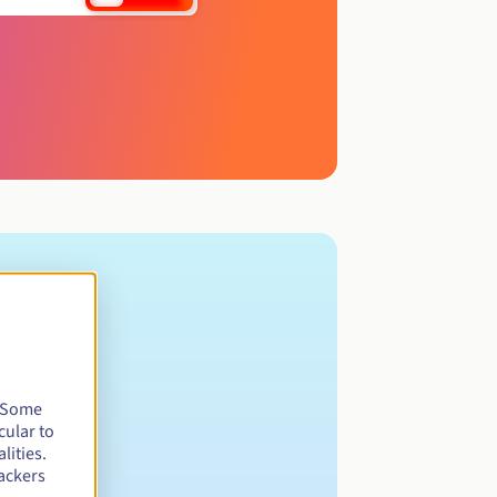
. Some
cular to
lities.
ackers