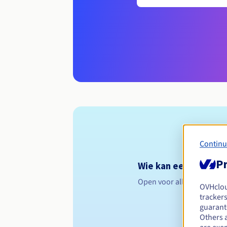
Continu
Pr
Wie kan een .work re
Open voor alle natuurlijk
OVHclo
trackers
guarante
Others 