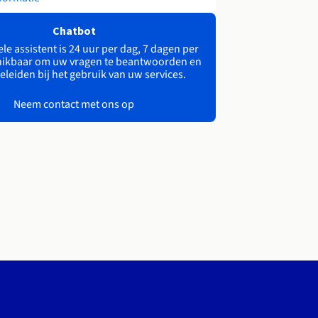
Chatbot
le assistent is 24 uur per dag, 7 dagen per
ikbaar om uw vragen te beantwoorden en
eleiden bij het gebruik van uw services.
Neem contact met ons op