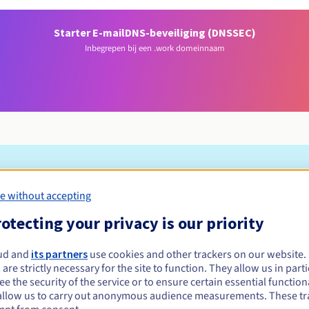
Starter E-mail
DNS-beveiliging (DNSSEC)
Inbegrepen bij een .work domeinnaam
Toelatingsvoorwaarden
e without accepting
otecting your privacy is our priority
gistreren?
e of rechtspersonen, zonder geografische beperking.
ud and
its partners
use cookies and other trackers on our website
 are strictly necessary for the site to function. They allow us in parti
Beheerregels en meldingen
e the security of the service or to ensure certain essential functiona
allow us to carry out anonymous audience measurements. These tr