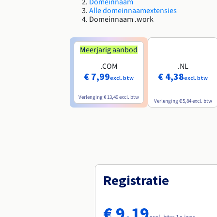
Domeinnaam
Alle domeinnaamextensies
Domeinnaam .work
Meerjarig aanbod
.COM
.NL
€ 7,99
€ 4,38
excl. btw
excl. btw
Verlenging
€ 13,49
excl. btw
Verlenging
€ 5,84
excl. btw
Registratie
€ 9,19