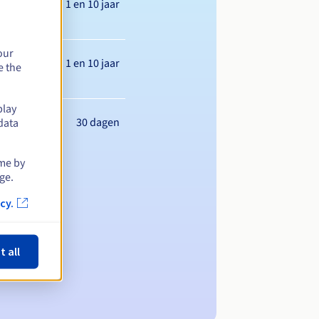
Tussen 1 en 10 jaar
our
Tussen 1 en 10 jaar
e the
play
30 dagen
data
ime by
ge.
cy.
t all