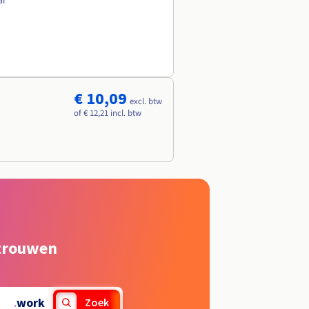
ar
€ 10,09
excl. btw
of € 12,21 incl. btw
rtrouwen
.
work
Zoek