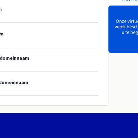
m
Onze virtue
week besch
u te beg
am
k-domeinnaam
k-domeinnaam