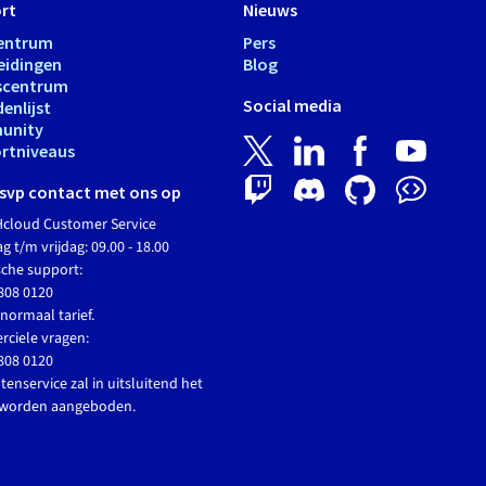
rt
Nieuws
entrum
Pers
eidingen
Blog
scentrum
Social media
enlijst
unity
rtniveaus
svp contact met ons op
cloud Customer Service
 t/m vrijdag: 09.00 - 18.00
sche support:
808 0120
normaal tarief.
ciele vragen:
808 0120
tenservice zal in uitsluitend het
 worden aangeboden.