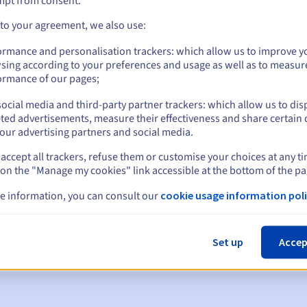
mpt from consent.
 to your agreement, we also use:
ormance and personalisation trackers: which allow us to improve y
sing according to your preferences and usage as well as to measur
ormance of our pages;
ocial media and third-party partner trackers: which allow us to dis
ted advertisements, measure their effectiveness and share certain 
our advertising partners and social media.
accept all trackers, refuse them or customise your choices at any t
 on the "Manage my cookies" link accessible at the bottom of the pa
en:
e information, you can consult our
cookie usage information poli
60, 30, 15, 7 en 3 dagen vóór de vervaldatum
m
om de schorsing van de domeinnaam te melden
Set up
Accep
 Grace Period
om de verwijdering van de domeinnaam te melden