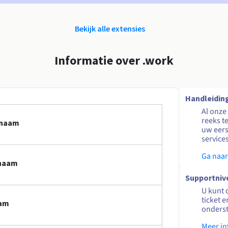
Bekijk alle extensies
Informatie over .work
Handleidin
Al onze
reeks t
nnaam
uw eers
service
Ga naar
nnaam
Supportniv
U kunt 
ticket 
aam
onders
Meer in