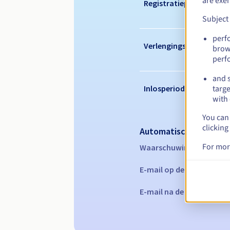
are exe
Registratieperiode
Subject
perf
Verlengingsperiode
brow
perf
and s
Inlosperiode
targe
with 
You can 
clicking
Automatische melding
For mor
Waarschuwings-e-mails:
E-mail op de vervaldatu
E-mail na de Redemption