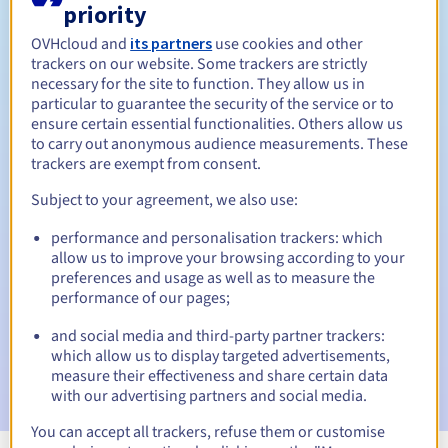
priority
Tussen 1 en 10 jaar
Verlengingsperiode
OVHcloud and
its partners
use cookies and other
trackers on our website. Some trackers are strictly
necessary for the site to function. They allow us in
particular to guarantee the security of the service or to
30 dagen
Inlosperiode
ensure certain essential functionalities. Others allow us
to carry out anonymous audience measurements. These
trackers are exempt from consent.
Subject to your agreement, we also use:
Automatische meldingen:
Waarschuwings-e-mails:
60, 30, 15, 7 en 3 dagen vóór de
performance and personalisation trackers: which
vervaldatum
allow us to improve your browsing according to your
preferences and usage as well as to measure the
E-mail op de vervaldatum
om de schorsing van de
performance of our pages;
domeinnaam te melden
and social media and third-party partner trackers:
which allow us to display targeted advertisements,
E-mail na de Redemption Grace Period
om de
verwijdering van de domeinnaam te melden
measure their effectiveness and share certain data
with our advertising partners and social media.
You can accept all trackers, refuse them or customise