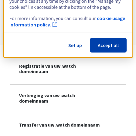
your choices at any time by clicking on the "Manage my
cookies" link accessible at the bottom of the page.
Bekijk alle extensies
For more information, you can consult our
cookie usage
information policy.
Informatie over .watch
Set up
Accept all
Registratie van uw .watch
domeinnaam
Verlenging van uw .watch
domeinnaam
Transfer van uw .watch domeinnaam