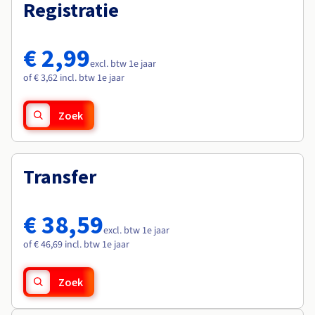
Documentatie
Documentatie
Registratie
Roadmap & Changelog
Tarieven
Roadmap & Changelog
Roadmap & Changelog
Monitoring
Beschikbaarheid per regio
Documentatie
€ 2,99
Roadmap & Changelog
excl. btw 1e jaar
Roadmap & Changelog
of € 3,62 incl. btw 1e jaar
Zoek
Transfer
€ 38,59
excl. btw 1e jaar
of € 46,69 incl. btw 1e jaar
Zoek