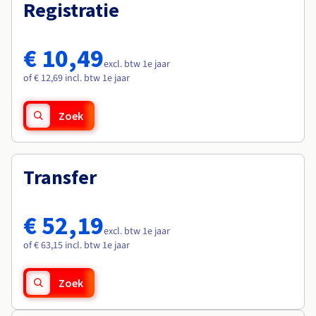
Documentatie
Documentatie
Registratie
Roadmap & Changelog
Tarieven
Roadmap & Changelog
Roadmap & Changelog
Monitoring
Beschikbaarheid per regio
Documentatie
€ 10,49
Roadmap & Changelog
excl. btw 1e jaar
Roadmap & Changelog
of € 12,69 incl. btw 1e jaar
Zoek
Transfer
€ 52,19
excl. btw 1e jaar
of € 63,15 incl. btw 1e jaar
Zoek