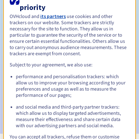
priority
Tussen 1 en 10 jaar
Verlengingsperiode
OVHcloud and
its partners
use cookies and other
trackers on our website. Some trackers are strictly
necessary for the site to function. They allow us in
particular to guarantee the security of the service or to
30 dagen
Inlosperiode
ensure certain essential functionalities. Others allow us
to carry out anonymous audience measurements. These
trackers are exempt from consent.
Automatische meldingen:
Subject to your agreement, we also use:
Waarschuwings-e-mails:
60, 30, 15, 7 en 3 dagen vóór de
performance and personalisation trackers: which
vervaldatum
allow us to improve your browsing according to your
preferences and usage as well as to measure the
E-mail op de vervaldatum
om de schorsing van de
performance of our pages;
domeinnaam te melden
and social media and third-party partner trackers:
E-mail na de Redemption Grace Period
om de
which allow us to display targeted advertisements,
verwijdering van de domeinnaam te melden
measure their effectiveness and share certain data
with our advertising partners and social media.
You can accept all trackers, refuse them or customise