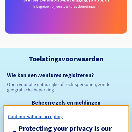
Inbegrepen bij een .ventures domeinnaam
Toelatingsvoorwaarden
Wie kan een .ventures registreren?
Open voor alle natuurlijke of rechtspersonen, zonder
geografische beperking.
Beheerregels en meldingen
Continue without accepting
Tussen 1 en 10 jaar
Registratieperiode
Protecting your privacy is our