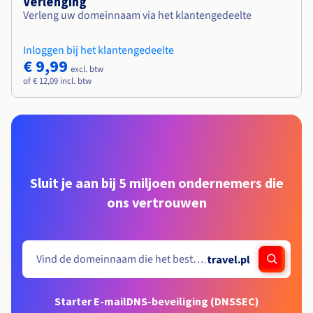
Verlenging
Verleng uw domeinnaam via het klantengedeelte
Inloggen bij het klantengedeelte
€ 9,99
excl. btw
of € 12,09 incl. btw
Sluit je aan bij 5 miljoen ondernemers die
ons vertrouwen
.
travel.pl
Starter E-mail
DNS-beveiliging (DNSSEC)