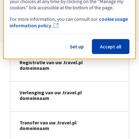
your choices at any time by clicking on the "Manage my
Bekijk alle extensies
cookies" link accessible at the bottom of the page.
For more information, you can consult our
cookie usage
Informatie over .travel.pl
information policy.
Set up
Accept all
Registratie van uw .travel.pl
domeinnaam
Verlenging van uw .travel.pl
domeinnaam
Transfer van uw .travel.pl
domeinnaam