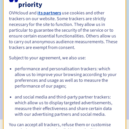
priority
Tussen 1 en 10 jaar
Verlengingsperiode
OVHcloud and
its partners
use cookies and other
trackers on our website. Some trackers are strictly
necessary for the site to function. They allow us in
Inlosperiode
particular to guarantee the security of the service or to
ensure certain essential functionalities. Others allow us
to carry out anonymous audience measurements. These
trackers are exempt from consent.
Automatische meldingen:
Subject to your agreement, we also use:
Waarschuwings-e-mails:
60, 30, 15, 7 en 3 dagen vóór de
vervaldatum
performance and personalisation trackers: which
allow us to improve your browsing according to your
preferences and usage as well as to measure the
E-mail op de vervaldatum
om de schorsing van de
domeinnaam te melden
performance of our pages;
and social media and third-party partner trackers:
E-mail na de Redemption Grace Period
om de
which allow us to display targeted advertisements,
verwijdering van de domeinnaam te melden
measure their effectiveness and share certain data
with our advertising partners and social media.
You can accept all trackers, refuse them or customise