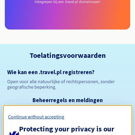
Inbegrepen bij een .travel.pl domeinnaam
Toelatingsvoorwaarden
Wie kan een .travel.pl registreren?
Open voor alle natuurlijke of rechtspersonen, zonder
geografische beperking.
Beheerregels en meldingen
Tussen 1 en 10 jaar
Registratieperiode
Continue without accepting
Protecting your privacy is our