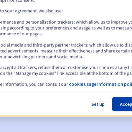
mpt from consent.
 to your agreement, we also use:
ormance and personalisation trackers: which allow us to improve y
sing according to your preferences and usage as well as to measur
ormance of our pages;
ocial media and third-party partner trackers: which allow us to dis
ted advertisements, measure their effectiveness and share certain 
our advertising partners and social media.
accept all trackers, refuse them or customise your choices at any t
 on the "Manage my cookies" link accessible at the bottom of the pa
en:
e information, you can consult our
cookie usage information poli
60, 30, 15, 7 en 3 dagen vóór de vervaldatum
m
om de schorsing van de domeinnaam te melden
Set up
Accep
 Grace Period
om de verwijdering van de domeinnaam te melden