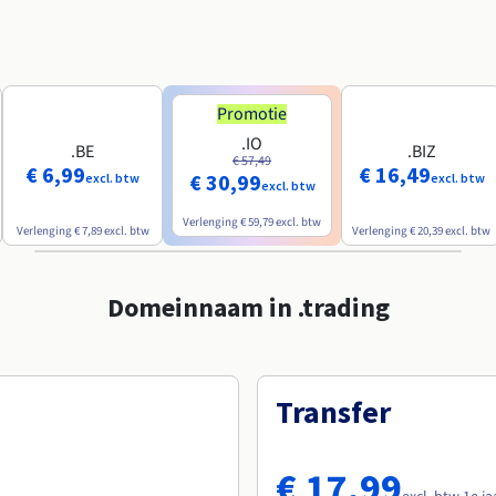
Promotie
.IO
.BE
.BIZ
€ 57,49
€ 6,99
€ 16,49
€ 30,99
excl. btw
excl. btw
excl. btw
Verlenging
€ 59,79
excl. btw
Verlenging
€ 7,89
excl. btw
Verlenging
€ 20,39
excl. btw
Domeinnaam in .trading
Transfer
€ 17,99