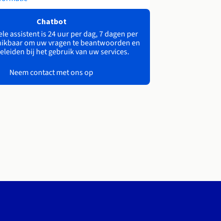
Chatbot
le assistent is 24 uur per dag, 7 dagen per
ikbaar om uw vragen te beantwoorden en
eleiden bij het gebruik van uw services.
Neem contact met ons op