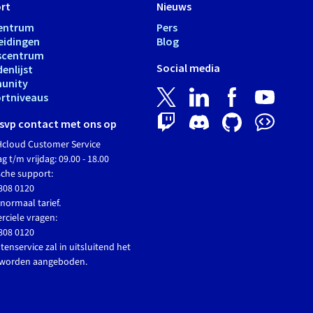
rt
Nieuws
entrum
Pers
eidingen
Blog
scentrum
Social media
enlijst
unity
rtniveaus
svp contact met ons op
cloud Customer Service
 t/m vrijdag: 09.00 - 18.00
sche support:
808 0120
normaal tarief.
ciele vragen:
808 0120
tenservice zal in uitsluitend het
 worden aangeboden.