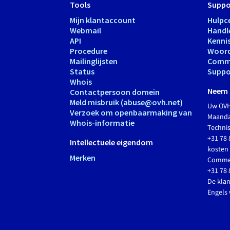
Tools
Suppo
Mijn klantaccount
Hulpc
Webmail
Handl
API
Kenni
Procedure
Woord
Mailinglijsten
Comm
Status
Suppo
Whois
Neem 
Contactpersoon domein
Meld misbruik (abuse@ovh.net)
Uw OVH
Verzoek om openbaarmaking van
Maandag
Whois-informatie
Techni
+31 78 
Intellectuele eigendom
kosten 
Merken
Commer
+31 78 
De klan
Engels