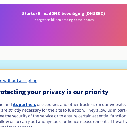
Starter E-mail
DNS-beveiliging (DNSSEC)
Inbegrepen bij een .trading domeinnaam
Toelatingsvoorwaarden
e without accepting
otecting your privacy is our priority
 registreren?
e of rechtspersonen, zonder geografische beperking.
ud and
its partners
use cookies and other trackers on our website
 are strictly necessary for the site to function. They allow us in parti
Beheerregels en meldingen
e the security of the service or to ensure certain essential functiona
allow us to carry out anonymous audience measurements. These tr