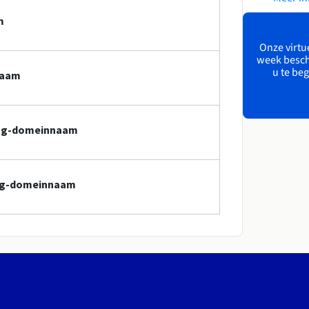
m
Onze virtue
week besch
u te beg
naam
ding-domeinnaam
ding-domeinnaam