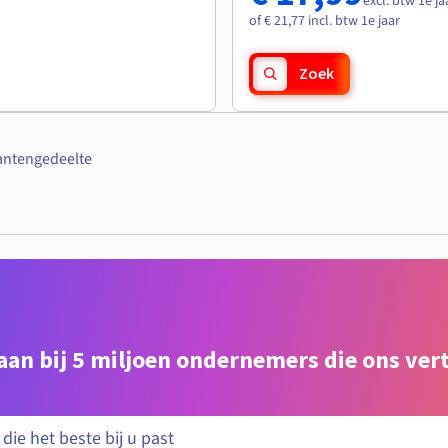
excl. btw 1e ja
of € 21,77 incl. btw 1e jaar
Zoek
antengedeelte
e aan bij 5 miljoen ondernemers die ons ve