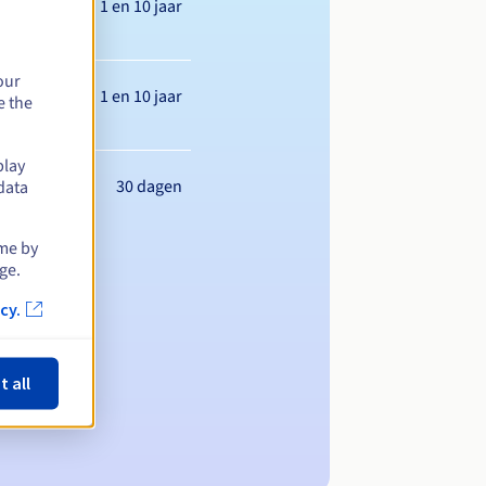
Tussen 1 en 10 jaar
our
Tussen 1 en 10 jaar
e the
play
30 dagen
data
ime by
ge.
cy.
t all