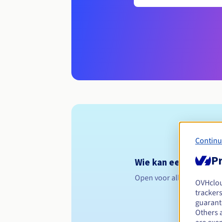
Continu
Pr
Wie kan een .trading
Open voor alle natuurlijk
OVHclo
trackers
guarante
Others 