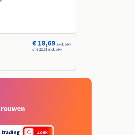
ar
€ 18,69
excl. btw
of € 22,61 incl. btw
rtrouwen
.
trading
Zoek