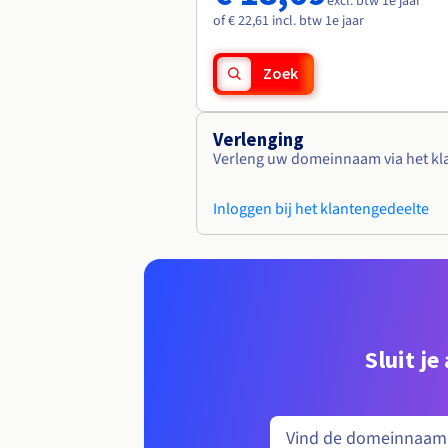
excl. btw 1e jaar
of € 22,61 incl. btw 1e jaar
Zoek
Verlenging
Verleng uw domeinnaam via het kl
Inloggen bij het klantengedeelte
Sluit j