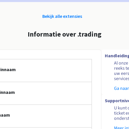
Bekijk alle extensies
Informatie over .trading
Handleidin
Al onze
reeks t
meinnaam
uw eers
service
Ga naar
einnaam
Supportniv
U kunt 
ticket 
nnaam
onders
Meer in