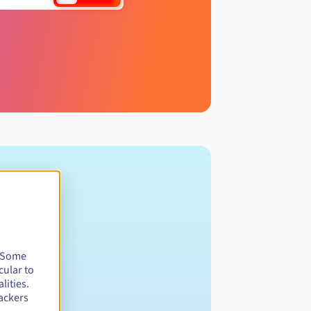
. Some
cular to
lities.
ackers