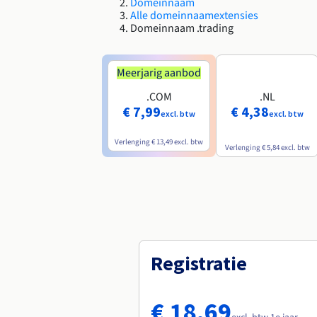
Domeinnaam
Alle domeinnaamextensies
Domeinnaam .trading
Meerjarig aanbod
.COM
.NL
€ 7,99
€ 4,38
excl. btw
excl. btw
Verlenging
€ 13,49
excl. btw
Verlenging
€ 5,84
excl. btw
Registratie
€ 18,69