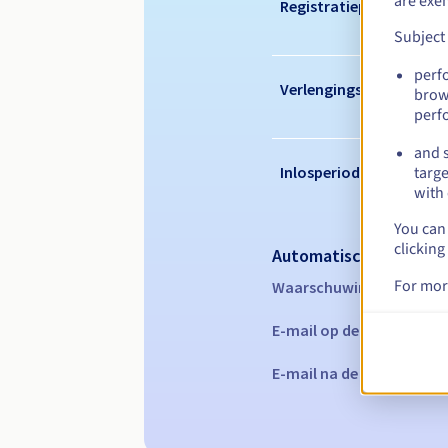
are exe
Registratieperiode
Subject
perf
Verlengingsperiode
brow
perf
and s
Inlosperiode
targe
with 
You can 
clicking
Automatische melding
For mor
Waarschuwings-e-mails:
E-mail op de vervaldatu
E-mail na de Redemption