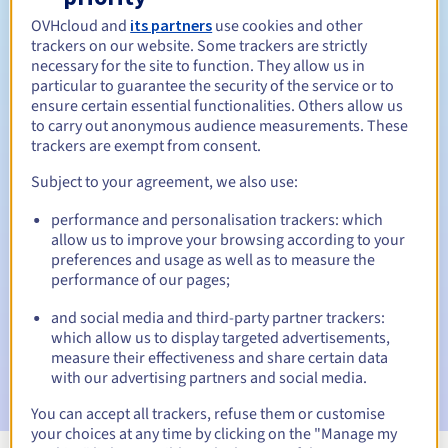
OVHcloud and
its partners
use cookies and other
Tussen 1 en 10 jaar
Verlengingsperiode
trackers on our website. Some trackers are strictly
necessary for the site to function. They allow us in
particular to guarantee the security of the service or to
ensure certain essential functionalities. Others allow us
30 dagen
Inlosperiode
to carry out anonymous audience measurements. These
trackers are exempt from consent.
Subject to your agreement, we also use:
Automatische meldingen:
performance and personalisation trackers: which
Waarschuwings-e-mails:
60, 30, 15, 7 en 3 dagen vóór de
allow us to improve your browsing according to your
vervaldatum
preferences and usage as well as to measure the
performance of our pages;
E-mail op de vervaldatum
om de schorsing van de
domeinnaam te melden
and social media and third-party partner trackers:
which allow us to display targeted advertisements,
E-mail na de Redemption Grace Period
om de
measure their effectiveness and share certain data
verwijdering van de domeinnaam te melden
with our advertising partners and social media.
You can accept all trackers, refuse them or customise
your choices at any time by clicking on the "Manage my