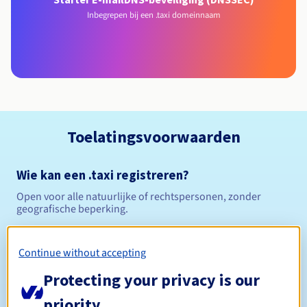
Inbegrepen bij een .taxi domeinnaam
Toelatingsvoorwaarden
Wie kan een .taxi registreren?
Open voor alle natuurlijke of rechtspersonen, zonder
geografische beperking.
Beheerregels en meldingen
Continue without accepting
Tussen 1 en 10 jaar
Registratieperiode
Protecting your privacy is our
priority