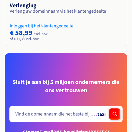
Verlenging
Verleng uw domeinnaam via het klantengedeelte
Inloggen bij het klantengedeelte
€ 58,99
excl. btw
of € 71,38 incl. btw
Sluit je aan bij 5 miljoen ondernemers die
ons vertrouwen
.
taxi
Starter E-mail
DNS-beveiliging (DNSSEC)