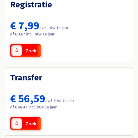
Documentatie
Documentatie
Registratie
Roadmap & Changelog
Tarieven
Roadmap & Changelog
Roadmap & Changelog
Monitoring
Beschikbaarheid per regio
Documentatie
€ 7,99
Roadmap & Changelog
excl. btw 1e jaar
Roadmap & Changelog
of € 9,67 incl. btw 1e jaar
Zoek
Transfer
€ 56,59
excl. btw 1e jaar
of € 68,47 incl. btw 1e jaar
Zoek