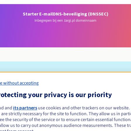
Starter E-mail
DNS-beveiliging (DNSSEC)
Inbegrepen bij een .targi.pl domeinnaam
Toelatingsvoorwaarden
e without accepting
otecting your privacy is our priority
 registreren?
e of rechtspersonen, zonder geografische beperking.
ud and
its partners
use cookies and other trackers on our website
 are strictly necessary for the site to function. They allow us in parti
Beheerregels en meldingen
e the security of the service or to ensure certain essential functiona
allow us to carry out anonymous audience measurements. These tr