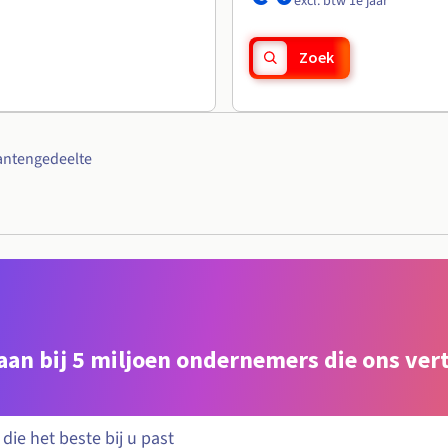
excl. btw 1e jaar
Zoek
antengedeelte
e aan bij 5 miljoen ondernemers die ons ve