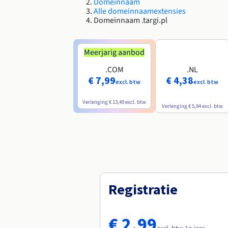
Domeinnaam
Alle domeinnaamextensies
Domeinnaam .targi.pl
Meerjarig aanbod
.COM
.NL
€ 7,99
€ 4,38
excl. btw
excl. btw
Verlenging
€ 13,49
excl. btw
Verlenging
€ 5,84
excl. btw
Registratie
€ 2,99