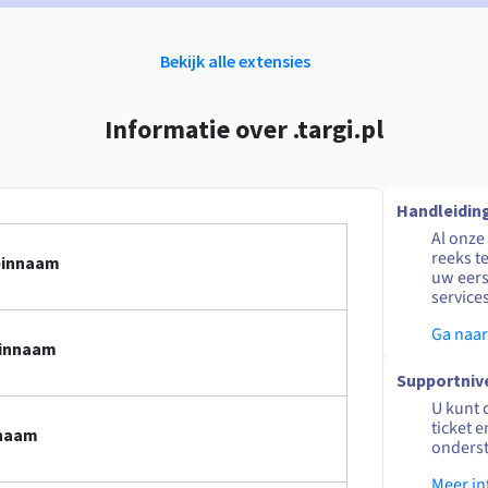
Bekijk alle extensies
Informatie over .targi.pl
Handleidin
Al onze
reeks t
meinnaam
uw eers
service
Ga naar
einnaam
Supportniv
U kunt 
ticket 
nnaam
onders
Meer in