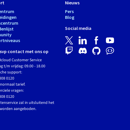
rt
Nieuws
entrum
Pers
eidingen
Blog
scentrum
Social media
enlijst
unity
rtniveaus
svp contact met ons op
cloud Customer Service
 t/m vrijdag: 09.00 - 18.00
sche support:
808 0120
normaal tarief.
ciele vragen:
808 0120
tenservice zal in uitsluitend het
 worden aangeboden.