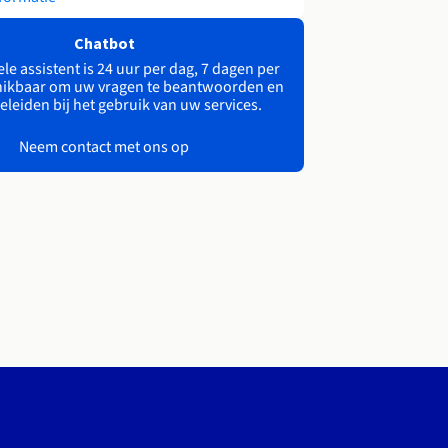
Chatbot
le assistent is 24 uur per dag, 7 dagen per
ikbaar om uw vragen te beantwoorden en
eleiden bij het gebruik van uw services.
Neem contact met ons op