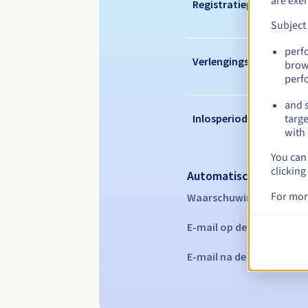
are exe
Registratieperiode
Subject
perf
Verlengingsperiode
brow
perf
and s
Inlosperiode
targe
with 
You can 
clicking
Automatische melding
For mor
Waarschuwings-e-mails:
E-mail op de vervaldatu
E-mail na de Redemption