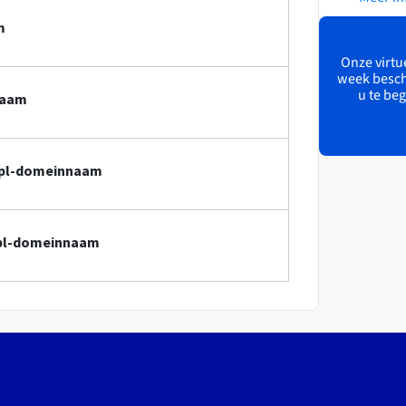
m
Onze virtue
week besch
u te beg
naam
i.pl-domeinnaam
i.pl-domeinnaam