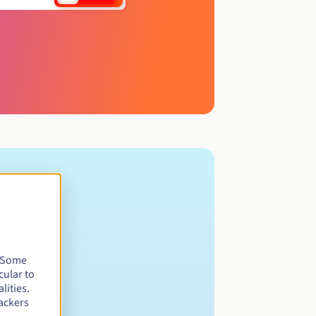
. Some
cular to
lities.
ackers