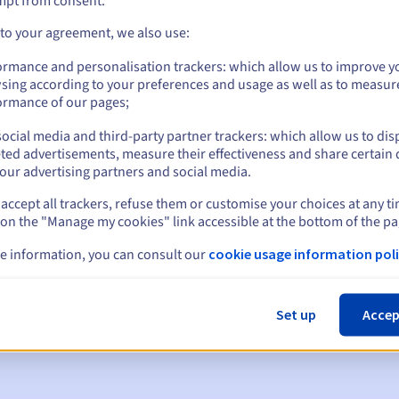
mpt from consent.
 to your agreement, we also use:
ormance and personalisation trackers: which allow us to improve y
sing according to your preferences and usage as well as to measur
ormance of our pages;
ocial media and third-party partner trackers: which allow us to dis
ted advertisements, measure their effectiveness and share certain 
our advertising partners and social media.
accept all trackers, refuse them or customise your choices at any t
 on the "Manage my cookies" link accessible at the bottom of the pa
en:
e information, you can consult our
cookie usage information poli
60, 30, 15, 7 en 3 dagen vóór de vervaldatum
m
om de schorsing van de domeinnaam te melden
Set up
Accep
 Grace Period
om de verwijdering van de domeinnaam te melden