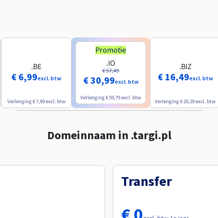
Promotie
.IO
.BE
.BIZ
€ 57,49
€ 6,99
€ 16,49
€ 30,99
excl. btw
excl. btw
excl. btw
Verlenging
€ 59,79
excl. btw
Verlenging
€ 7,89
excl. btw
Verlenging
€ 20,39
excl. btw
Domeinnaam in .targi.pl
Transfer
€ 0