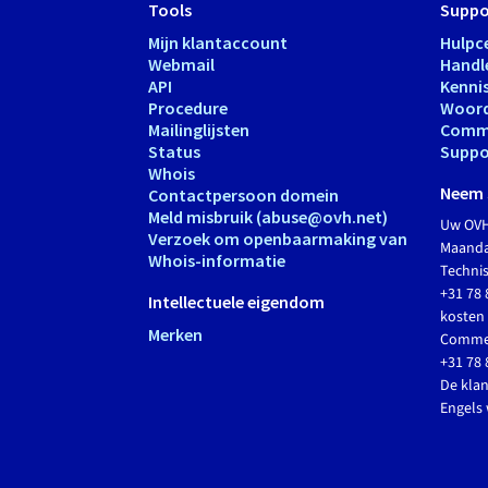
Tools
Suppo
Mijn klantaccount
Hulpc
Webmail
Handl
API
Kenni
Procedure
Woord
Mailinglijsten
Comm
Status
Suppo
Whois
Neem 
Contactpersoon domein
Meld misbruik (abuse@ovh.net)
Uw OVH
Verzoek om openbaarmaking van
Maandag
Whois-informatie
Techni
+31 78 
Intellectuele eigendom
kosten 
Merken
Commer
+31 78 
De klan
Engels