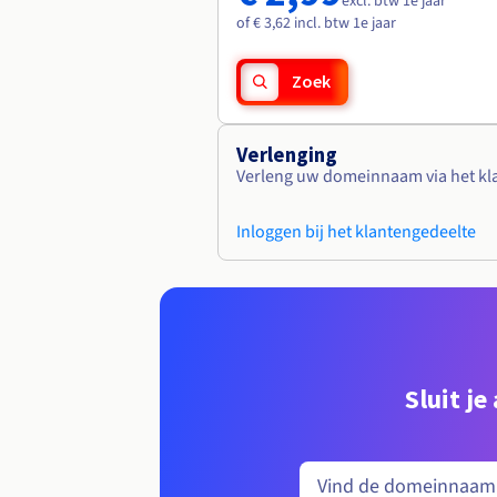
excl. btw 1e jaar
of € 3,62 incl. btw 1e jaar
Zoek
Verlenging
Verleng uw domeinnaam via het kl
Inloggen bij het klantengedeelte
Sluit j