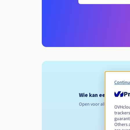
Continu
Pr
Wie kan een .targi.pl
Open voor alle natuurlijk
OVHclo
trackers
guarante
Others 