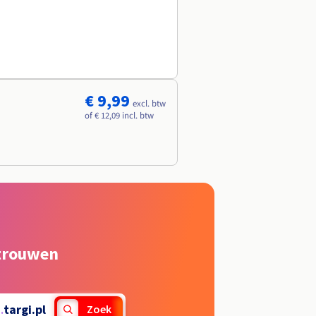
€ 9,99
excl. btw
of € 12,09 incl. btw
rtrouwen
.
targi.pl
Zoek