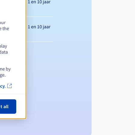
Tussen 1 en 10 jaar
our
Tussen 1 en 10 jaar
e the
play
data
ime by
ge.
cy.
t all